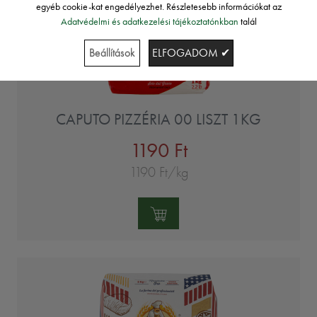
egyéb cookie-kat engedélyezhet. Részletesebb információkat az
Adatvédelmi és adatkezelési tájékoztatónkban
talál
Beállítások
ELFOGADOM ✔
CAPUTO PIZZÉRIA 00 LISZT 1KG
1190 Ft
1190 Ft/kg
Mennyiség: