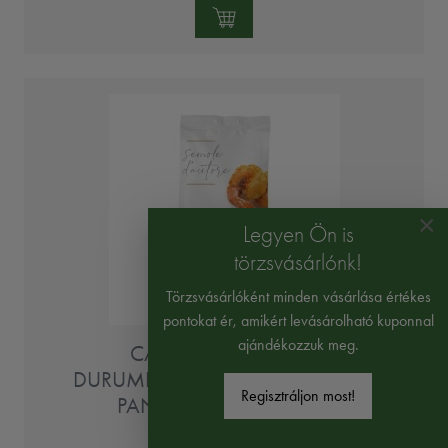
Mennyiség:
×
Legyen Ön is
törzsvásárlónk!
Törzsvásárlóként minden vásárlása értékes
pontokat ér, amikért levásárolható kuponnal
ajándékozzuk meg.
CASILLO ÚJRAŐRÖLT
DURUMBÚZADARA SÜTÉSHEZ ÉS
Regisztráljon most!
PANÍROZÁSHOZ 500G
100% olasz búzából