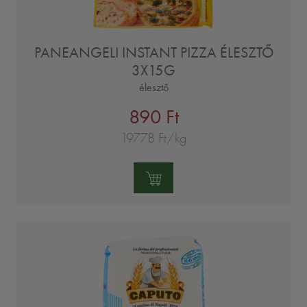
PANEANGELI INSTANT PIZZA ÉLESZTŐ
3X15G
élesztő
890 Ft
19778 Ft/kg
Mennyiség: