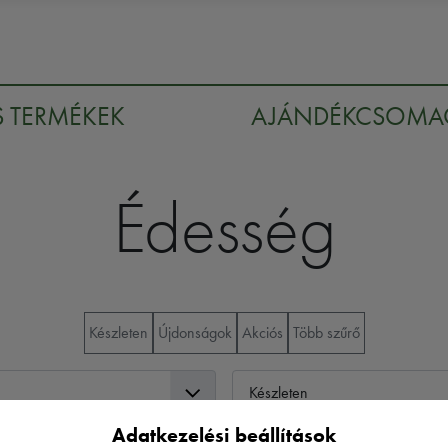
S TERMÉKEK
AJÁNDÉKCSOM
Édesség
Készleten
Újdonságok
Akciós
Több szűrő
Adatkezelési beállítások