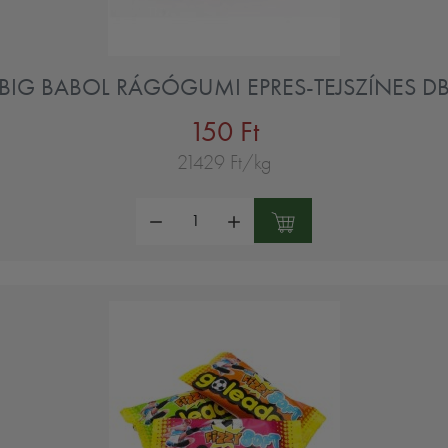
BIG BABOL RÁGÓGUMI EPRES-TEJSZÍNES D
150 Ft
21429 Ft/kg
Mennyiség: