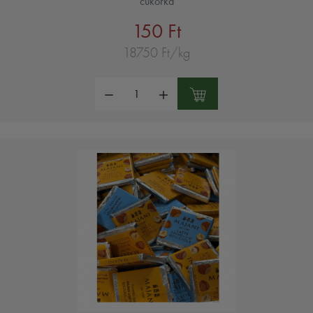
cukorka
150 Ft
18750 Ft/kg
Mennyiség: