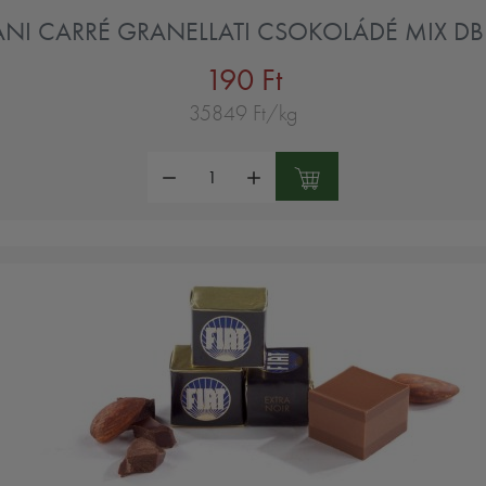
NI CARRÉ GRANELLATI CSOKOLÁDÉ MIX DB
190 Ft
35849 Ft/kg
Mennyiség: