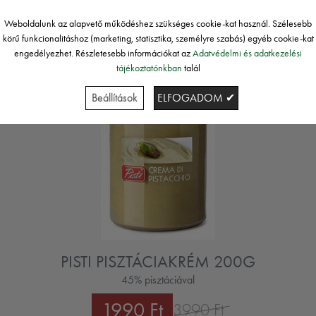
Weboldalunk az alapvető működéshez szükséges cookie-kat használ. Szélesebb
körű funkcionalitáshoz (marketing, statisztika, személyre szabás) egyéb cookie-kat
engedélyezhet. Részletesebb információkat az
Adatvédelmi és adatkezelési
tájékoztatónkban
talál
Beállítások
ELFOGADOM ✔
PISTI PISZTÁCIAKRÉM 200G
45% pisztáciával
1990 Ft
3990 Ft