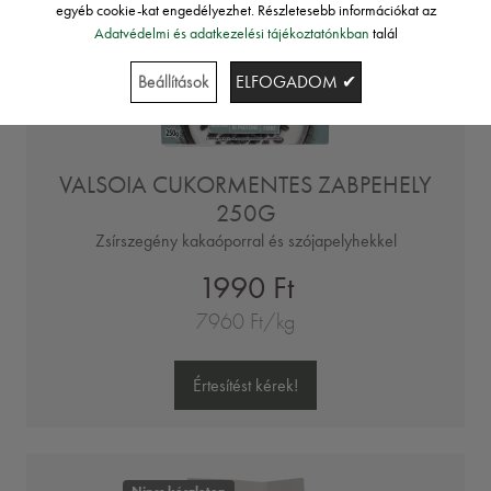
egyéb cookie-kat engedélyezhet. Részletesebb információkat az
Adatvédelmi és adatkezelési tájékoztatónkban
talál
Beállítások
ELFOGADOM ✔
VALSOIA CUKORMENTES ZABPEHELY
250G
Zsírszegény kakaóporral és szójapelyhekkel
1990 Ft
7960 Ft/kg
Értesítést kérek!
Nincs készleten