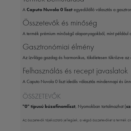
A
Caputo Nuvola 0 liszt
egyedülálló választás a gasztro
Összetevők és minőség
A termék prémium minőségű alapanyagokból, mint például
Gasztronómiai élmény
Az ízvilága gazdag és harmonikus, tökéletesen tükrözve az 
Felhasználás és recept javaslatok
A Caputo Nuvola 0 liszt ideális választás mindennapi és ün
ÖSSZETEVŐK
"0" típusú búzafinomliszt
, Nyomokban tartalmazhat (
sz
Az összetevők tájékoztató jellegűek, a végső összetevőket a termék ci