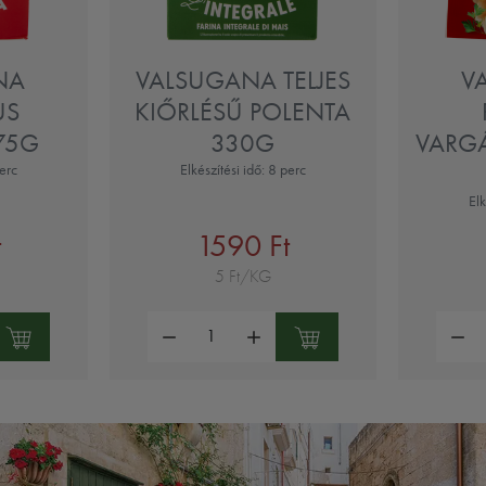
NA
VALSUGANA TELJES
V
US
KIŐRLÉSŰ POLENTA
75G
330G
VARG
perc
Elkészítési idő: 8 perc
Elk
t
1590 Ft
5 Ft/KG
Mennyiség:
Mennyi