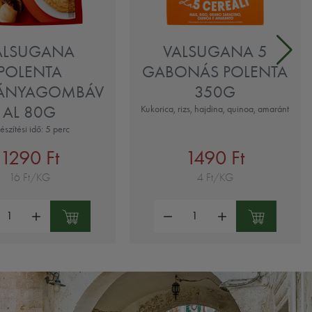
ALSUGANA
VALSUGANA 5
POLENTA
GABONÁS POLENTA
ÁNYAGOMBÁV
350G
AL 80G
Kukorica, rizs, hajdina, quinoa, amaránt
észítési idő: 5 perc
1290 Ft
1490 Ft
16 Ft/KG
4 Ft/KG
ség:
Mennyiség: