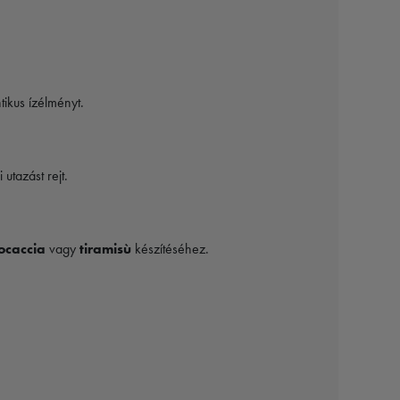
tikus ízélményt.
utazást rejt.
ocaccia
vagy
tiramisù
készítéséhez.