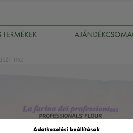
S TERMÉKEK
AJÁNDÉKCSOM
ISZT 1KG
Adatkezelési beállítások