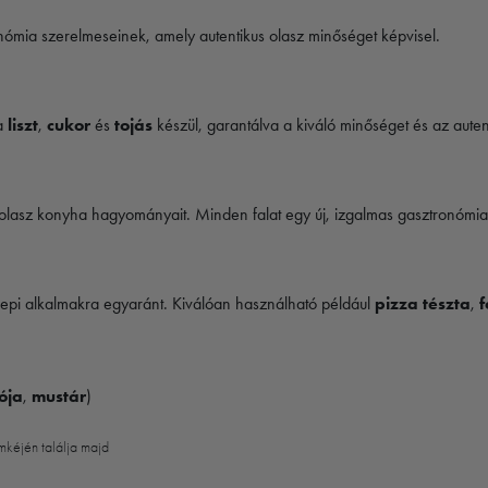
nómia szerelmeseinek, amely autentikus olasz minőséget képvisel.
 a
liszt
,
cukor
és
tojás
készül, garantálva a kiváló minőséget és az auten
olasz konyha hagyományait. Minden falat egy új, izgalmas gasztronómiai 
nepi alkalmakra egyaránt. Kiválóan használható például
pizza tészta
,
f
ója
,
mustár
)
mkéjén találja majd