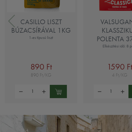
CASILLO LISZT
VALSUGA
BÚZACSÍRÁVAL 1KG
KLASSZIK
POLENTA 3
1-es típusú liszt
Elkészítési idő: 8 
890 Ft
1590 F
890 Ft/KG
4 Ft/KG
Mennyiség:
Mennyiség: