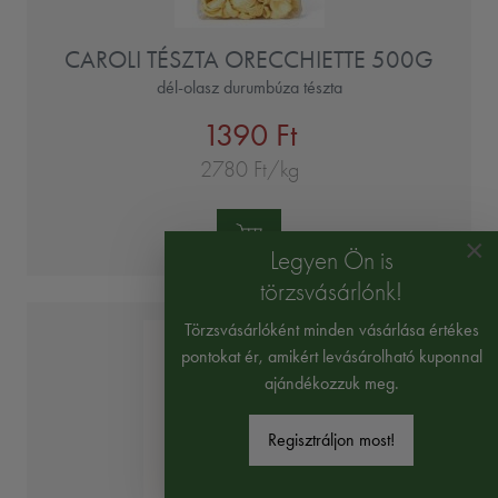
CAROLI TÉSZTA ORECCHIETTE 500G
dél-olasz durumbúza tészta
1390 Ft
2780 Ft/kg
Mennyiség:
×
Legyen Ön is
törzsvásárlónk!
Törzsvásárlóként minden vásárlása értékes
pontokat ér, amikért levásárolható kuponnal
ajándékozzuk meg.
Regisztráljon most!