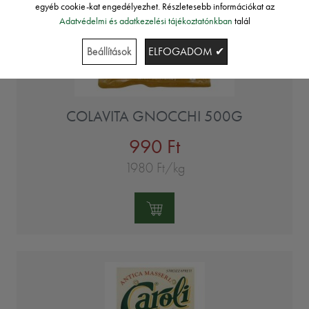
egyéb cookie-kat engedélyezhet. Részletesebb információkat az
Adatvédelmi és adatkezelési tájékoztatónkban
talál
Beállítások
ELFOGADOM ✔
COLAVITA GNOCCHI 500G
990 Ft
1980 Ft/kg
Mennyiség: