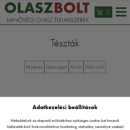
0
Tészták
Készleten
Újdonságok
Akciós
Több szűrő
Adatkezelési beállítások
Weboldalunk az alapvető működéshez szükséges cookie-kat használ.
Szélesebb körű funkcionalitáshoz (marketing, statisztika, személyre szabás)