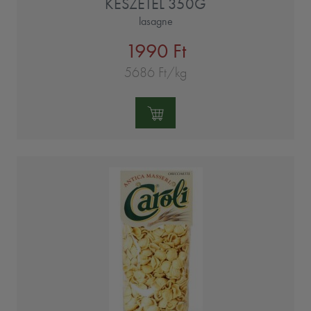
KÉSZÉTEL 350G
lasagne
1990 Ft
5686 Ft/kg
Mennyiség: