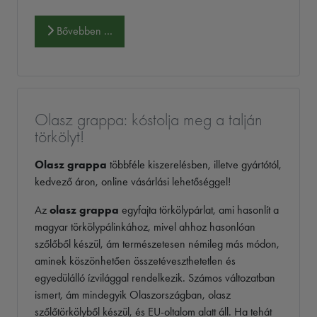
Bővebben …
Olasz grappa: kóstolja meg a talján
törkölyt!
Olasz grappa
többféle kiszerelésben, illetve gyártótól,
kedvező áron, online vásárlási lehetőséggel!
Az
olasz grappa
egyfajta törkölypárlat, ami hasonlít a
magyar törkölypálinkához, mivel ahhoz hasonlóan
szőlőből készül, ám természetesen némileg más módon,
aminek köszönhetően összetéveszthetetlen és
egyedülálló ízvilággal rendelkezik. Számos változatban
ismert, ám mindegyik Olaszországban, olasz
szőlőtörkölyből készül, és EU-oltalom alatt áll. Ha tehát