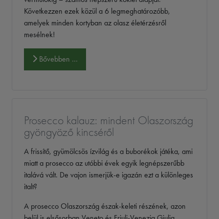
Következzen ezek közül a 6 legmeghatározóbb,
amelyek minden kortyban az olasz életérzésről
mesélnek!
Bővebben …
Prosecco kalauz: mindent Olaszország
gyöngyöző kincséről
A frissítő, gyümölcsös ízvilág és a buborékok játéka, ami
miatt a prosecco az utóbbi évek egyik legnépszerűbb
italává vált. De vajon ismerjük-e igazán ezt a különleges
italt?
A prosecco Olaszország észak-keleti részének, azon
belül is elsősorban Veneto és Friuli-Venezia Giulia