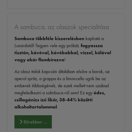
A sambuca, az olaszok specialitása
Sambuca többféle kiszerelésben
kapható a
Luxardotól! Tegyen vele egy próbát,
fogyassza
tisztán, kávéval, kávébabbal, vízzel, kólával
vagy akár flambírozva
!
Az olasz italok kapcsán általában elsőre a borok, az
aperol spritz, a grappa és a limoncello ugrik be az
emberek többségének, de ezek mellett nem szabad
megfeledkezni a salmbuca-ról sem! Ez egy
édes,
csillagánizs ízű likőr, 38-44% közötti
alkoholtartalommal
.
Bővebben …