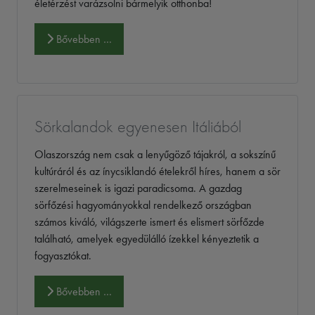
életérzést varázsolni bármelyik otthonba!
Bővebben …
Sörkalandok egyenesen Itáliából
Olaszország nem csak a lenyűgöző tájakról, a sokszínű
kultúráról és az ínycsiklandó ételekről híres, hanem a sör
szerelmeseinek is igazi paradicsoma. A gazdag
sörfőzési hagyományokkal rendelkező országban
számos kiváló, világszerte ismert és elismert sörfőzde
található, amelyek egyedülálló ízekkel kényeztetik a
fogyasztókat.
Bővebben …