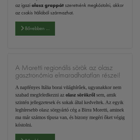
az igazi
olasz grappát
szeretnénk megkóstolni, akkor
az csakis Itáliából származhat.
Bővebben …
A Moretti regionális sörök az olasz
gasztronómia elmaradhatatlan részei!
A napfényes Itália borai világhírűek, ugyanakkor nem
szabad megfeledkezni az
olasz sörökről
sem, amik
szintén jellegzetesek és sokak által kedveltek. Az egyik
leghíresebb olasz sörgyártó cég a Birra Moretti, aminek
ma már számos típusa van, és bizony megéri őket végig
kóstolni.