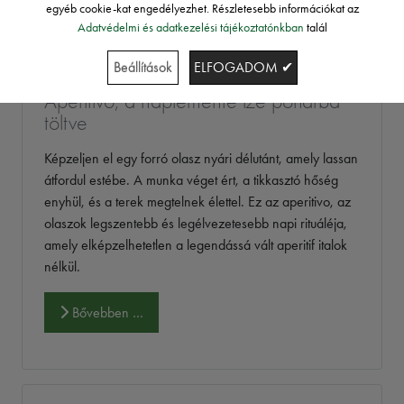
egyéb cookie-kat engedélyezhet. Részletesebb információkat az
Adatvédelmi és adatkezelési tájékoztatónkban
talál
Beállítások
ELFOGADOM ✔
Aperitivo, a naplemente íze pohárba
töltve
Képzeljen el egy forró olasz nyári délutánt, amely lassan
átfordul estébe. A munka véget ért, a tikkasztó hőség
enyhül, és a terek megtelnek élettel. Ez az aperitivo, az
olaszok legszentebb és legélvezetesebb napi rituáléja,
amely elképzelhetetlen a legendássá vált aperitif italok
nélkül.
Bővebben …