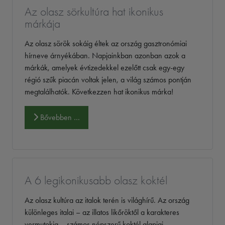
Az olasz sörkultúra hat ikonikus
márkája
Az olasz sörök sokáig éltek az ország gasztronómiai
hírneve árnyékában. Napjainkban azonban azok a
márkák, amelyek évtizedekkel ezelőtt csak egy-egy
régió szűk piacán voltak jelen, a világ számos pontján
megtalálhatók. Következzen hat ikonikus márka!
Bővebben …
A 6 legikonikusabb olasz koktél
Az olasz kultúra az italok terén is világhírű. Az ország
különleges italai – az illatos likőröktől a karakteres
vermutokig – számos népszerű koktél alapjai.