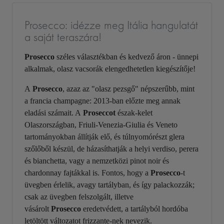
Prosecco: idézze meg Itália hangulatát
a saját teraszára!
Prosecco
széles választékban és kedvező áron - ünnepi
alkalmak, olasz vacsorák elengedhetetlen kiegészítője!
A
Prosecco
, azaz az "olasz pezsgő" népszerűbb, mint
a francia champagne: 2013-ban előzte meg annak
eladási számait. A
Proseccot
észak-kelet
Olaszországban, Friuli-Venezia-Giulia és Veneto
tartományokban állítják elő, és túlnyomórészt glera
szőlőből készül, de házasíthatják a helyi verdiso, perera
és bianchetta, vagy a nemzetközi pinot noir és
chardonnay fajtákkal is. Fontos, hogy a
Prosecco
-t
üvegben érlelik, avagy tartályban, és így palackozzák;
csak az üvegben felszolgált, illetve
vásárolt
Prosecco
eredetvédett, a tartályból hordóba
letöltött változatot frizzante-nek nevezik.