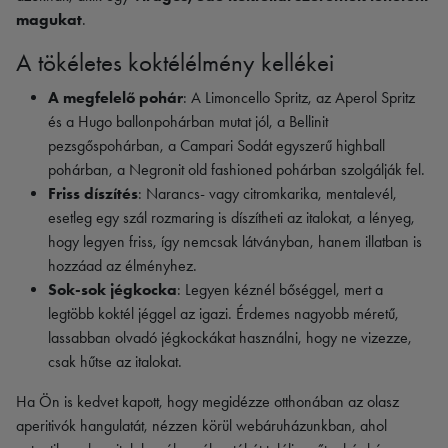
magukat
.
A tökéletes koktélélmény kellékei
A megfelelő pohár
: A Limoncello Spritz, az Aperol Spritz
és a Hugo ballonpohárban mutat jól, a Bellinit
pezsgőspohárban, a Campari Sodát egyszerű highball
pohárban, a Negronit old fashioned pohárban szolgálják fel.
Friss díszítés
: Narancs- vagy citromkarika, mentalevél,
esetleg egy szál rozmaring is díszítheti az italokat, a lényeg,
hogy legyen friss, így nemcsak látványban, hanem illatban is
hozzáad az élményhez.
Sok-sok jégkocka
: Legyen kéznél bőséggel, mert a
legtöbb koktél jéggel az igazi. Érdemes nagyobb méretű,
lassabban olvadó jégkockákat használni, hogy ne vizezze,
csak hűtse az italokat.
Ha Ön is kedvet kapott, hogy megidézze otthonában az olasz
aperitivók hangulatát, nézzen körül webáruházunkban, ahol