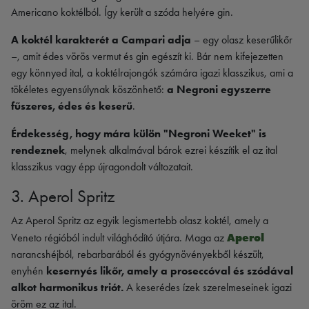
Americano koktélból. Így került a szóda helyére gin.
A koktél karakterét a Campari adja
– egy olasz keserűlikőr
–, amit édes vörös vermut és gin egészít ki. Bár nem kifejezetten
egy könnyed ital, a koktélrajongók számára igazi klasszikus, ami a
tökéletes egyensúlynak köszönhető:
a Negroni egyszerre
fűszeres, édes és keserű
.
Érdekesség, hogy mára külön "Negroni Weeket" is
rendeznek
, melynek alkalmával bárok ezrei készítik el az ital
klasszikus vagy épp újragondolt változatait.
3. Aperol Spritz
Az Aperol Spritz az egyik legismertebb olasz koktél, amely a
Aperol
Veneto régióból indult világhódító útjára. Maga az
narancshéjból, rebarbarából és gyógynövényekből készült,
enyhén
kesernyés likőr, amely a proseccóval és szódával
alkot harmonikus triót.
A keserédes ízek szerelmeseinek igazi
öröm ez az ital.