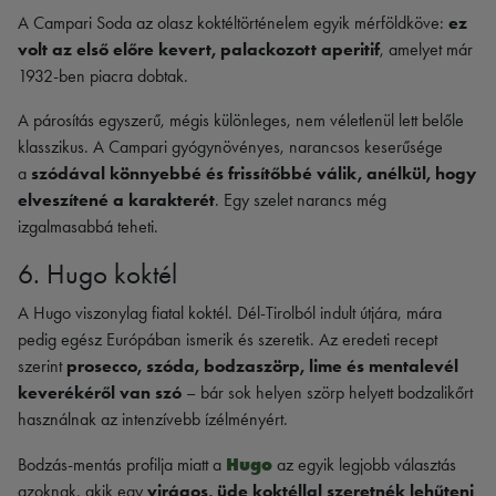
A Campari Soda az olasz koktéltörténelem egyik mérföldköve:
ez
volt az első előre kevert, palackozott aperitif
, amelyet már
1932-ben piacra dobtak.
A párosítás egyszerű, mégis különleges, nem véletlenül lett belőle
klasszikus. A Campari gyógynövényes, narancsos keserűsége
a
szódával könnyebbé és frissítőbbé válik, anélkül, hogy
elveszítené a karakterét
. Egy szelet narancs még
izgalmasabbá teheti.
6. Hugo koktél
A Hugo viszonylag fiatal koktél. Dél-Tirolból indult útjára, mára
pedig egész Európában ismerik és szeretik. Az eredeti recept
szerint
prosecco, szóda, bodzaszörp, lime és mentalevél
keverékéről van szó
– bár sok helyen szörp helyett bodzalikőrt
használnak az intenzívebb ízélményért.
Hugo
Bodzás-mentás profilja miatt a
az egyik legjobb választás
azoknak, akik egy
virágos, üde koktéllal szeretnék lehűteni