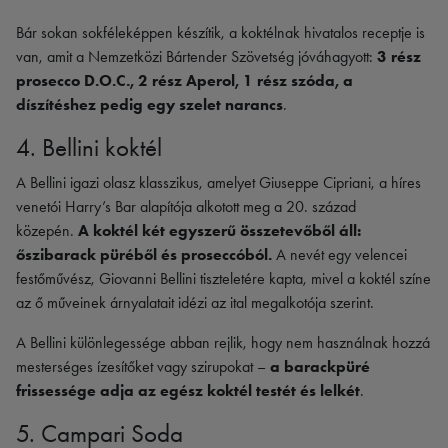
Bár sokan sokféleképpen készítik, a koktélnak hivatalos receptje is
van, amit a Nemzetközi Bártender Szövetség jóváhagyott:
3 rész
prosecco D.O.C., 2 rész Aperol, 1 rész szóda, a
díszítéshez pedig egy szelet narancs
.
4. Bellini koktél
A Bellini igazi olasz klasszikus, amelyet Giuseppe Cipriani, a híres
venetói Harry’s Bar alapítója alkotott meg a 20. század
közepén.
A koktél két egyszerű összetevőből áll:
őszibarack püréből és proseccóból.
A nevét egy velencei
festőművész, Giovanni Bellini tiszteletére kapta, mivel a koktél színe
az ő műveinek árnyalatait idézi az ital megalkotója szerint.
A Bellini különlegessége abban rejlik, hogy nem használnak hozzá
mesterséges ízesítőket vagy szirupokat –
a barackpüré
frissessége adja az egész koktél testét és lelkét
.
5. Campari Soda