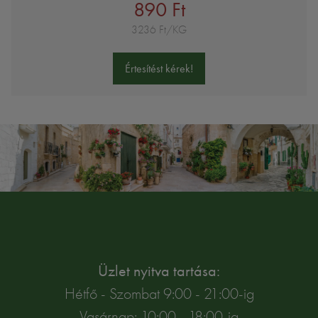
890 Ft
3236 Ft/KG
Értesítést kérek!
Üzlet nyitva tartása:
Hétfő - Szombat 9:00 - 21:00-ig
Vasárnap: 10:00 - 18:00-ig