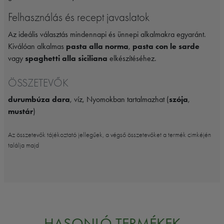
Felhasználás és recept javaslatok
Az ideális választás mindennapi és ünnepi alkalmakra egyaránt.
Kiválóan alkalmas
pasta alla norma
,
pasta con le sarde
vagy
spaghetti alla siciliana
elkészítéséhez.
ÖSSZETEVŐK
durumbúza dara
, víz, Nyomokban tartalmazhat (
szója
,
mustár
)
Az összetevők tájékoztató jellegűek, a végső összetevőket a termék cimkéjén
találja majd
HASONLÓ TERMÉKEK