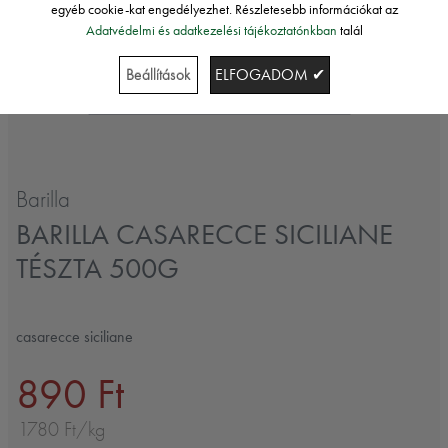
egyéb cookie-kat engedélyezhet. Részletesebb információkat az
Adatvédelmi és adatkezelési tájékoztatónkban
talál
Beállítások
ELFOGADOM ✔
Barilla
BARILLA CASARECCE SICILIANE
TÉSZTA 500G
casarecce siciliane
890 Ft
1780 Ft/kg