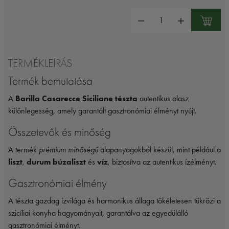
Mennyiség:
TERMÉKLEÍRÁS
Termék bemutatása
A
Barilla Casarecce Siciliane tészta
autentikus olasz
különlegesség, amely garantált gasztronómiai élményt nyújt.
Összetevők és minőség
A termék
prémium minőségű
alapanyagokból készül, mint például a
liszt
,
durum búzaliszt
és
víz
, biztosítva az autentikus ízélményt.
Gasztronómiai élmény
A tészta gazdag ízvilága és harmonikus állaga tökéletesen tükrözi a
szicíliai konyha hagyományait, garantálva az egyedülálló
gasztronómiai élményt.