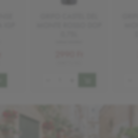
ENSE
GRIFO CASTEL DEL
GRIF
 IGP
MONTE ROSSO DOP
MON
0,75L
száraz vörösbor
2990 Ft
t
3987 Ft/KG
Mennyiség:
Mennyi
!