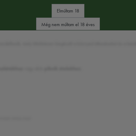
Elmúltam 18
lja az autentikus ízélményt és a prémium minőséget.
Még nem múltam el 18 éves
endelkezik, mely tökéletesen kiegészíti a könnyed étkezéseket és a barát
 salátákhoz
vagy akár
piknik ételekhez
.
mkéjén találja majd