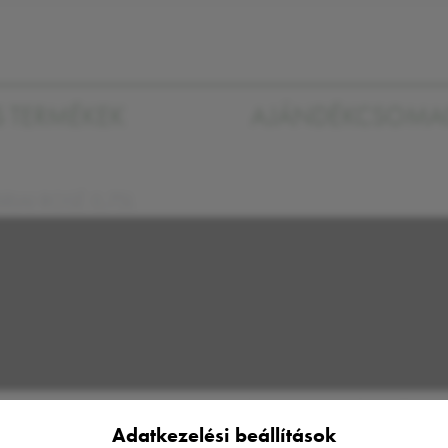
S TERMÉKEK
AJÁNDÉKCSOM
RIAI ROSÉ 0,75L
Adatkezelési beállítások