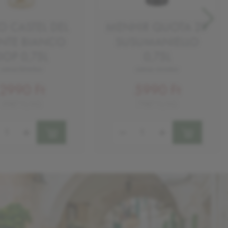
O CASTEL DEL
MENHIR QUOTA 29
TE BIANCO
SUSUMANIELLO
DOP 0,75L
0,75L
száraz fehérbor
száraz vörösbor
2990 Ft
5990 Ft
3987 Ft/KG
7987 Ft/KG
ség:
Mennyiség: