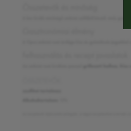
Összetevők és minőség
A bor kiváló minőségű
umbriai szőlőből
készül, mely garantá
Gasztronómiai élmény
A Vipra umbriai rosé ízvilága
friss és gyümölcsös
jegyekkel r
Felhasználás és recept javaslatok
Az umbriai rosé kiválóan passzol
grillezett halhoz
,
friss
ÖSSZETEVŐK
szulfitot tartalmaz
Alkoholtartalom:
13%
Az összetevők tájékoztató jellegűek, a végső összetevőket a termék ci