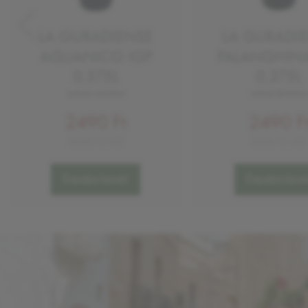
LA GURADIENSE
LA GURADI
AGLIANICO IGP
FALANGHINA
0,375L
0,375L
száraz vörösbor
száraz fehérbor
2490 Ft
2490 F
6640 Ft/KG
6640 Ft/KG
Értesítést kérek!
Értesítést kérek