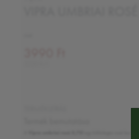
VIPRA UMBRIAI ROSÉ
rosé
3990 Ft
5320 Ft/l
TERMÉKLEÍRÁS
Termék bemutatása
A
Vipra umbriai rosé 0,75l
egy különleges rosé bor, mel