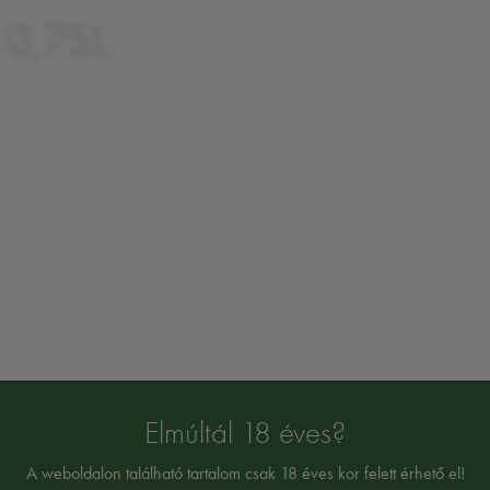
 0,75L
Elmúltál 18 éves?
y a tökéletes választás a bor kedvelőinek.
A weboldalon található tartalom csak 18 éves kor felett érhető el!