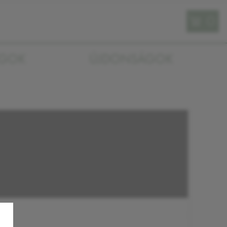
0
AGOK
ÚJDONSÁGOK