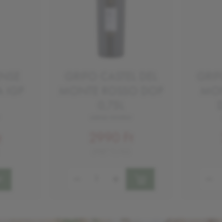
ENSE
GRIFO CASTEL DEL
GRIF
 IGP
MONTE ROSSO DOP
MON
0,75L
száraz vörösbor
2990 Ft
t
3987 Ft/KG
Mennyiség:
Mennyi
!