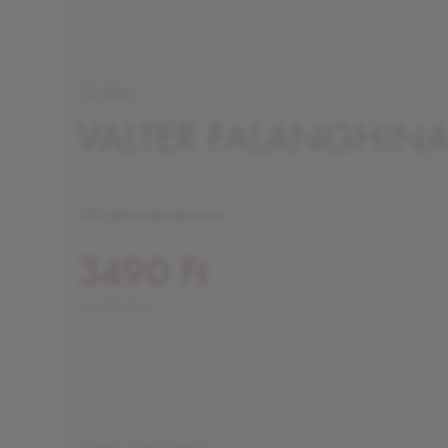
Valter
VALTER FALANGHINA
13% alkoholtartalommal
3490 Ft
4653 Ft/l