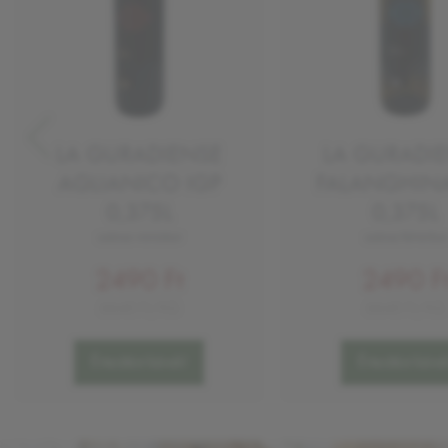
LA GURADIENSE
LA GURADI
AGLIANICO IGP
FALANGHINA
0,375L
0,375L
száraz vörösbor
száraz fehérbor
2490 Ft
2490 F
6640 Ft/KG
6640 Ft/KG
Értesítést kérek!
Értesítést kérek