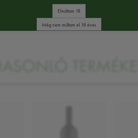
Elmúltam 18
mkéjén találja majd
Még nem múltam el 18 éves
HASONLÓ TERMÉKE