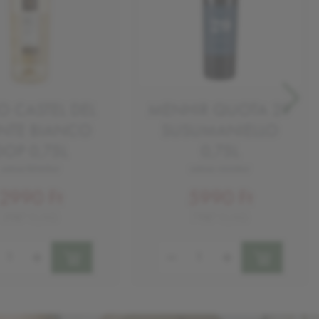
O CASTEL DEL
MENHIR QUOTA 29
TE BIANCO
SUSUMANIELLO
DOP 0,75L
0,75L
száraz fehérbor
száraz vörösbor
2990 Ft
5990 Ft
3987 Ft/KG
7987 Ft/KG
ség:
Mennyiség: