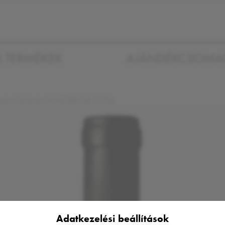
S TERMÉKEK
AJÁNDÉKCSOM
LANGHINA FEHÉRBOR 0,75L
Adatkezelési beállítások