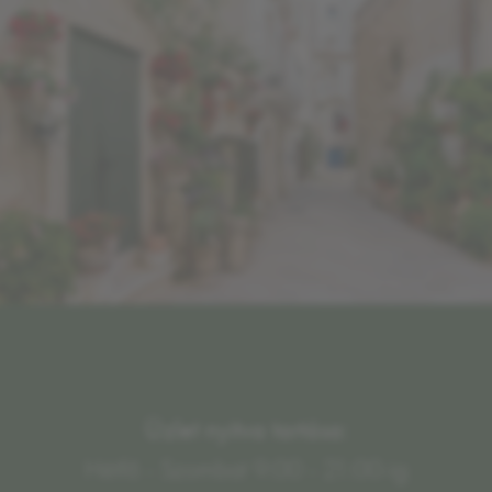
Üzlet nyitva tartása:
Hétfő - Szombat 9:00 - 21:00-ig