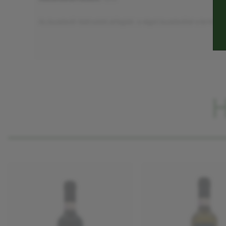
Az összetevők tájékoztató jellegűek, a végső összetevőket a termék ci