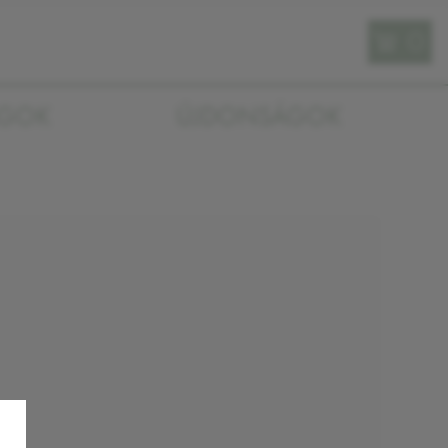
0
AGOK
ÚJDONSÁGOK