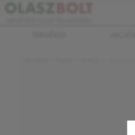
TERMÉKEK
AKCIÓ
VALTER FA
TERMÉKEK
ITALOK
BOROK