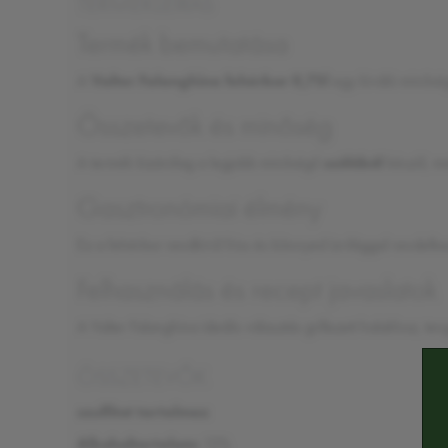
TERMÉKLEÍRÁS
Termék bemutatása
A
Valter Falanghina fehérbor 0,75l
egy kiváló minőség
Összetevők és minőség
A termék kizárólag a legjobb minőségű
szőlőből
készül, me
Gasztronómiai élmény
Ez a fehérbor rendkívül friss és könnyed ízvilággal rendelke
Felhasználás és recept javaslatok
A Valter Falanghina ideális választás grillezett halakhoz, t
ÖSSZETEVŐK
szulfitot tartalmaz
Alkoholtartalom:
13%