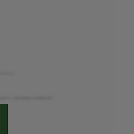
téseket.
zsel
és
citromos csirkével
.