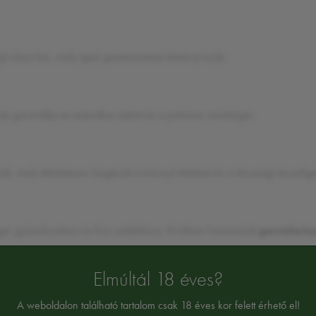
ű olasz bor, mely igazi gasztronómiai élményt nyújt.
ly garantálja az autentikus ízeket és a prémium minőséget.
zik, mely tökéletesen kiegészíti a könnyű ételeket és a társasági beszélge
enger gyümölcseihez és friss salátákhoz. Kiválóan harmonizál
garnélariz
Elmúltál 18 éves?
A weboldalon található tartalom csak 18 éves kor felett érhető el!