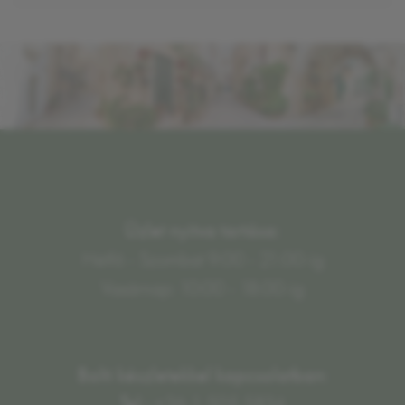
Üzlet nyitva tartása:
Hétfő - Szombat 9:00 - 21:00-ig
Vasárnap: 10:00 - 18:00-ig
Bolti készletekkel kapcsolatban:
Tel.:
+36 1 505 5834