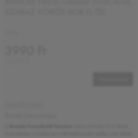
REMOLE FRESCOBALDI TOSCANA
SZÁRAZ VÖRÖS BOR 0,75L
12,5%
3990 Ft
5320 Ft/l
Értesítést kérek!
TERMÉKLEÍRÁS
Termék bemutatása
A
Remole Frescobaldi Toscana
száraz vörös bor 0,75 literes
kiszerelésben a toszkán borvidék legfinomabb nedűje, mely ideális