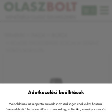
0
TERMÉKEK
ITALOK
BOROK
REMOLE FRESCOBALDI TOSCANA SZÁRAZ
VÖRÖS BOR 0,75L
Adatkezelési beállítások
Weboldalunk az alapvető működéshez szükséges cookie-kat használ.
Szélesebb körű funkcionalitáshoz (marketing, statisztika, személyre szabás)