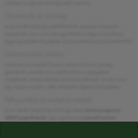
választás az igényes borfogyasztók számára.
Összetevők és minőség
A bor kiváló minőségű szőlőből készül, melynek hozzáadott
összetevője nincs. A termék egyedülálló ízvilága és karakteres
jegyei garantáltan lenyűgözik az élvezeteket kereső borkedvelőket.
Gasztronómiai élmény
A Remole Frescobaldi Toscana száraz vörös bor gazdag
gyümölcsös aromákkal és enyhén fűszeres ízjegyekkel
rendelkezik, melyek tökéletes harmóniát alkotnak. Minden korty
egy utazás a toszkán vidék varázslatos tájainak hangulatába.
Felhasználás és recept javaslatok
A bor ideális kiegészítője lehet egy ízletes
bárányraguval
töltött paprikának
vagy egy könnyed
paradicsomos
tiramisù
desszertnek is. Kiváló társaság minden étkezéshez és
alkalomhoz.