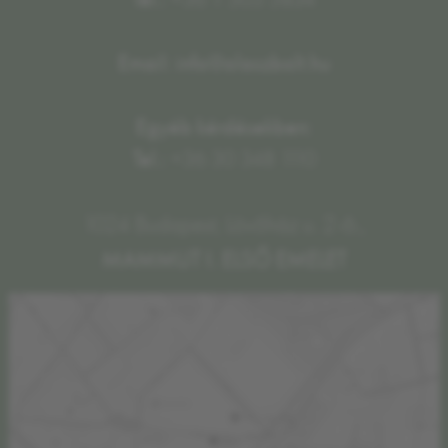
Email: info@olaszbolt.hu
Egyéb kérdésekben:
Tel.:
+36 30 348 1110
1024 Budapest, Lövőház u. 2-6.,
MAMMUT I. ELSŐ EMELET