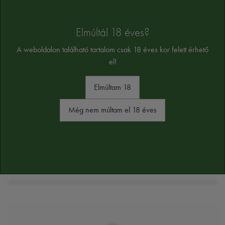
ÖSSZETEVŐK
Elmúltál 18 éves?
szulfitokat tartalmaz
Alkoholtartalom:
12,5%
A weboldalon található tartalom csak 18 éves kor felett érhető
el!
Az összetevők tájékoztató jellegűek, a végső összetevőket a termék cimkéjén
találja majd
Elmúltam 18
Még nem múltam el 18 éves
HASONLÓ TERMÉKEK