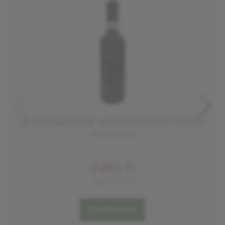
LA GURADIENSE AGLIANICO IGP 0,375L
száraz vörösbor
2490 Ft
6640 Ft/KG
Értesítést kérek!