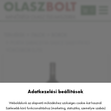
0
TERMÉKEK
ITALOK
BOROK
PORTA SARACENA SALICE SALENTINO
VÖRÖSBOR 0,75L
Adatkezelési beállítások
Weboldalunk az alapvető működéshez szükséges cookie-kat használ.
Szélesebb körű funkcionalitáshoz (marketing, statisztika, személyre szabás)