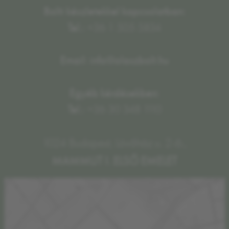
Bolti készletekkel kapcsolatban:
Tel.:
+36 1 505 5834
Email: info@olaszbolt.hu
Egyéb kérdésekben:
Tel.:
+36 30 348 1110
1024 Budapest, Lövőház u. 2-6.,
MAMMUT I. ELSŐ EMELET