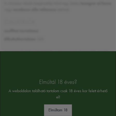
A vörösbor ideális kiegészítője lehet egy ízletes
lasagne al forno
vagy
ossobuco alla milanese
ételnek.
ÖSSZETEVŐK
szulfitot tartalmaz
Alkoholtartalom:
14%
Az összetevők tájékoztató jellegűek, a végső összetevőket a termék cimkéjén
találja majd
Elmúltál 18 éves?
A weboldalon található tartalom csak 18 éves kor felett érhető
HASONLÓ TERMÉKEK
el!
Elmúltam 18