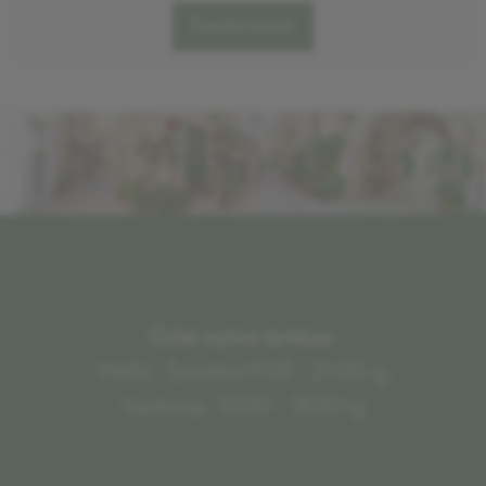
Értesítést kérek!
Üzlet nyitva tartása:
Hétfő - Szombat 9:00 - 21:00-ig
Vasárnap: 10:00 - 18:00-ig