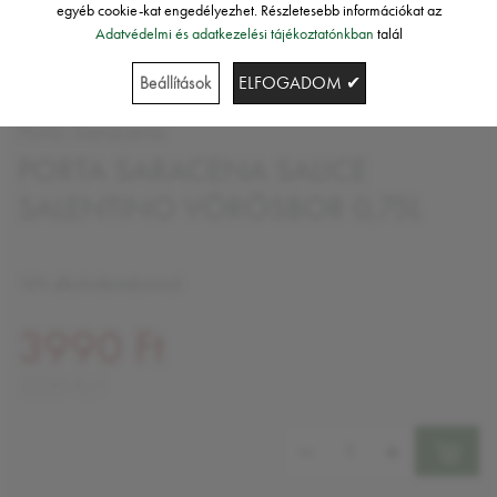
egyéb cookie-kat engedélyezhet. Részletesebb információkat az
Adatvédelmi és adatkezelési tájékoztatónkban
talál
Beállítások
ELFOGADOM ✔
Porta Saracena
PORTA SARACENA SALICE
SALENTINO VÖRÖSBOR 0,75L
14% alkoholtartalommal
3990 Ft
5320 Ft/l
Mennyiség: