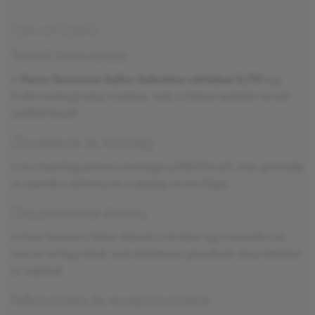
TERMÉKLEÍRÁS
Termék bemutatása
A
Porta Saracena Salice Salentino vörösbor 0,75l
egy
kiváló minőségű olasz vörösbor, mely a Salento területén termett
szőlőből készül.
Összetevők és minőség
A bor kizárólag prémium minőségű szőlőből készül, mely garantálja
az autentikus ízélményt és a gazdag aromavilágot.
Gasztronómiai élmény
A Porta Saracena Salice Salentino vörösbor egy harmonikus és
intenzív ízvilágot kínál, mely tökéletesen párosítható olasz ételekkel
és sajtokkal.
Felhasználás és recept javaslatok