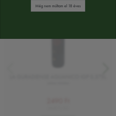
Még nem múltam el 18 éves
LA GURADIENSE AGLIANICO IGP 0,375L
száraz vörösbor
2490 Ft
6640 Ft/KG