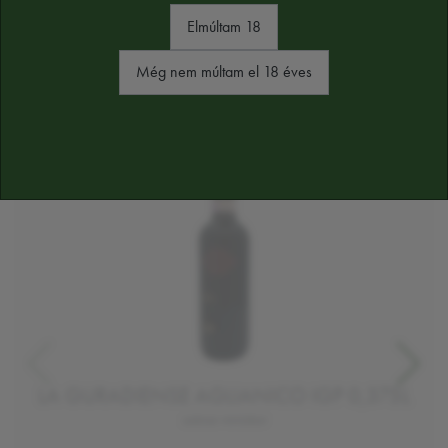
HASONLÓ TERMÉKEK
Elmúltam 18
Még nem múltam el 18 éves
LA GURADIENSE AGLIANICO IGP 0,375L
száraz vörösbor