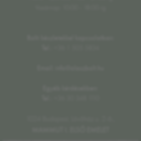
Vasárnap: 10:00 - 18:00-ig
Bolti készletekkel kapcsolatban:
Tel.:
+36 1 505 5834
Email: info@olaszbolt.hu
Egyéb kérdésekben:
Tel.:
+36 30 348 1110
1024 Budapest, Lövőház u. 2-6.,
MAMMUT I. ELSŐ EMELET