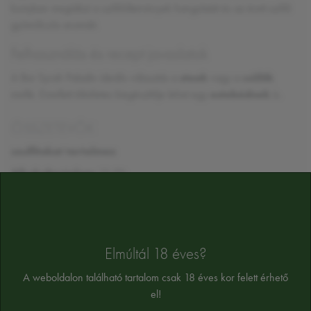
kortyban megidézi a szőlőültetvények hangulatát és az érett szőlő
gyümölcsös aromáit.
Felhasználás és recept javaslatok
A Bor Syrah Paladin ideális választás a
steak
vagy a
csülök
mellé. Emellett tökéletes kiegészítője lehet egy
estebédnek
is.
ÖSSZETEVŐK
szulfitokat tartalmaz
Alkoholtartalom:
13,5%
Az összetevők tájékoztató jellegűek, a végső összetevőket a termék cimkéjén
találja majd
Elmúltál 18 éves?
A weboldalon található tartalom csak 18 éves kor felett érhető
el!