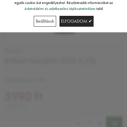
egyéb cookie-kat engedélyezhet. Részletesebb információkat az
Adatvédelmi és adatkezelési tájékoztatónkban
talál
Beállítások
ELFOGADOM ✔
Paladin
SYRAH PALADIN BOR 0,75L
Alkoholtartalom: 13,5%
5990 Ft
7987 Ft/l
Mennyiség: