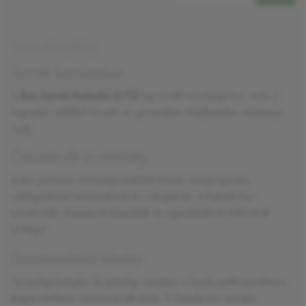
TERMÉKLEÍRÁS
Termék bemutatása
A
Bor Syrah Paladin 0,75l
egy kiváló minőségű bor, mely a
legszebb szőlőből készült, és garantáltan felejthetetlen ízélményt
nyújt.
Összetevők és minőség
A bor
prémium minőségű
szőlőből készül, melyet gondos
odafigyeléssel termesztenek és válogatnak. A Paladin bor
esszenciális összetevői biztosítják az egyedülálló és kifinomult
ízvilágot.
Gasztronómiai élmény
Az ízvilág
komplex és gazdag
, melyben a Syrah szőlő karakteres
jegyei tökéletes harmóniát alkotnak. A Paladin bor minden