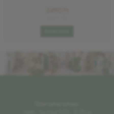
2490 Ft
6640 Ft/KG
Értesítést kérek!
Üzlet nyitva tartása:
Hétfő - Szombat 9:00 - 21:00-ig