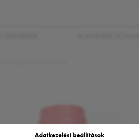
S TERMÉKEK
AJÁNDÉKCSOM
O PALADIN IGT BOR 0,75L
Adatkezelési beállítások