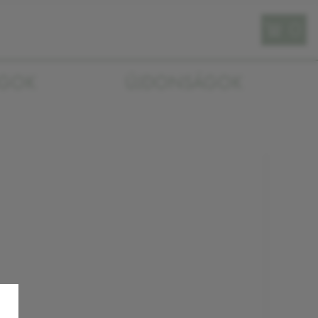
0
AGOK
ÚJDONSÁGOK