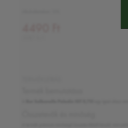
Alkoholtartalom: 12%
4490 Ft
5987 Ft/l
TERMÉKLEÍRÁS
Termék bemutatása
A
Bor Salbanello Paladin IGT 0,75l
egy igazi olasz re
Összetevők és minőség
A termék prémium minőségű összetevőkből készül, mint pél