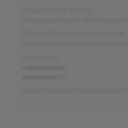
Gasztronómiai élmény
Az ízvilág gazdag és harmonikus, tökéletesen reprezentálv
Felhasználás és recept javaslatok
Az IGT bor tökéletes választás mindennapi és ünnepi alkalm
ÖSSZETEVŐK
szulfitokat tartalmaz
Alkoholtartalom:
12%
Az összetevők tájékoztató jellegűek, a végső összetevőket a termék ci