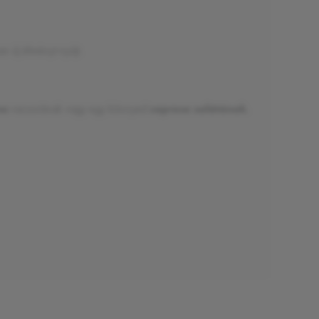
 új élményt nyújt.
no
vacsorának vagy egy könnyed
caprese salátának
.