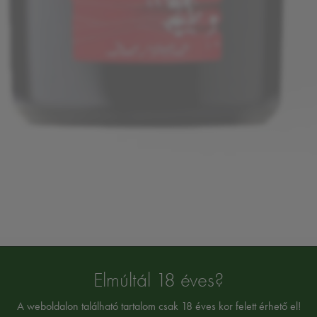
Elmúltál 18 éves?
 IGT BOR 0,75L
A weboldalon található tartalom csak 18 éves kor felett érhető el!