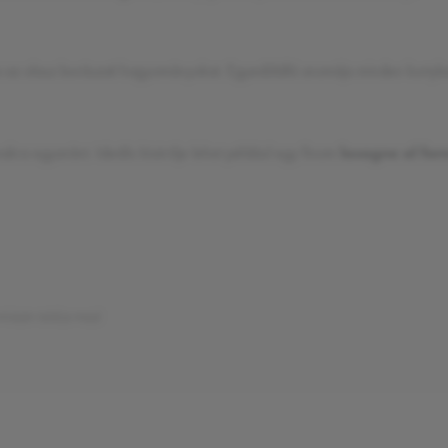
a az olasz borászati hagyományokat. Egyedülálló aromája minden kortyban
akra egyaránt. Ideális kísérője lehet például egy finom
lasagne al for
mkéjén találja majd