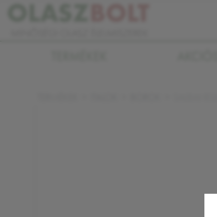
TERMÉKEK
AKCIÓ
SALBANELL
TERMÉKEK
ITALOK
BOROK