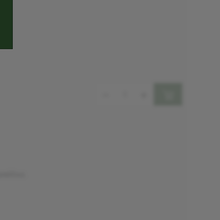
Mennyiség:
zetekhez.