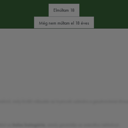
Elmúltam 18
Még nem múltam el 18 éves
mekmű, mely kiváló választás az ínyencek számára a gasztronómiai élve
dául az
italos kategória
, amely garantálja az autentikus ízélményt.