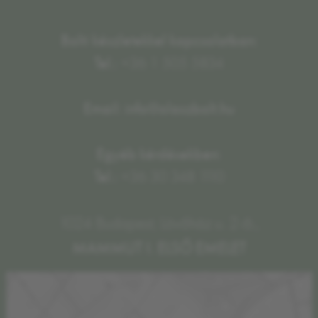
Bolti készletekkel kapcsolatban:
Tel.:
+36 1 505 5834
Email: info@olaszbolt.hu
Egyéb kérdésekben:
Tel.:
+36 30 348 1110
1024 Budapest, Lövőház u. 2-6.,
MAMMUT I. ELSŐ EMELET