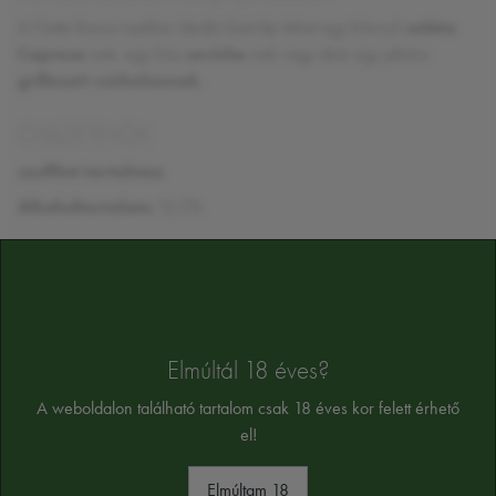
A Notte Rossa rozébor ideális kísérője lehet egy könnyű
saláta
Caprese
-nek, egy friss
ceviche
-nek vagy akár egy pikáns
grillezett csirkehúsnak
.
ÖSSZETEVŐK
szulfitot tartalmaz
Alkoholtartalom:
12,5%
Az összetevők tájékoztató jellegűek, a végső összetevőket a termék cimkéjén
találja majd
Elmúltál 18 éves?
A weboldalon található tartalom csak 18 éves kor felett érhető
el!
HASONLÓ TERMÉKEK
Elmúltam 18