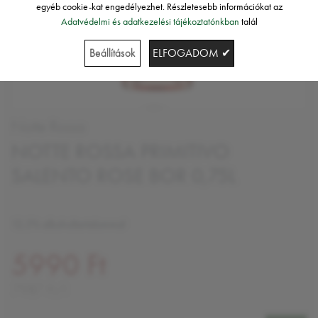
egyéb cookie-kat engedélyezhet. Részletesebb információkat az
Adatvédelmi és adatkezelési tájékoztatónkban
talál
Beállítások
ELFOGADOM ✔
Notte Rossa
NOTTE ROSSA PRIMITIVO
SALENTO ROSE BOR 0,75L
12,5% alkoholtartalommal
5990 Ft
7987 Ft/l