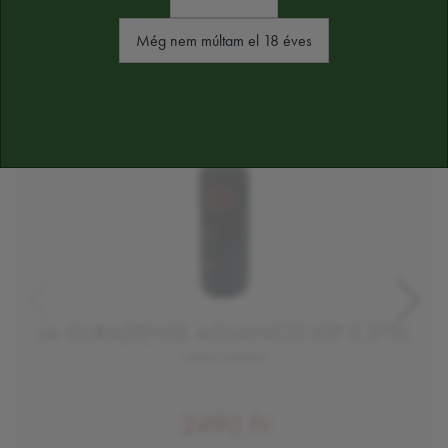
Még nem múltam el 18 éves
LA GURADIENSE AGLIANICO IGP 0,375L
száraz vörösbor
2490 Ft