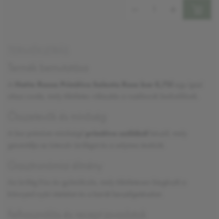
Mennyiség:
TERMÉKLEÍRÁS
Termék bemutatása
A
Notte Rossa Primitivo Salento Rose bor 0,75l
egy igazi
olasz csoda, mely tökéletes választás a rozéborok kedvelőinek.
Összetevők és minőség
A bor prémium minőségű
primitivo szőlőből
készül, mely
garantálja az intenzív ízvilágot és a selymes textúrát.
Gasztronómiai élmény
Az ízvilág friss és gyümölcsös, mely tökéletesen kiegészíti a
könnyed nyári ételeket és a baráti beszélgetéseket.
Felhasználás és recept javaslatok