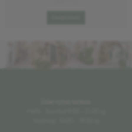
6640 Ft/KG
Értesítést kérek!
Üzlet nyitva tartása:
Hétfő - Szombat 9:00 - 21:00-ig
Vasárnap: 10:00 - 18:00-ig