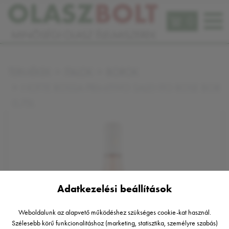
0
TERMÉKEK
ITALOK
BOROK
NOTTE ROSSA PRIMITIVO SALENTO ROSE BOR
0,75L
Adatkezelési beállítások
Weboldalunk az alapvető működéshez szükséges cookie-kat használ.
Szélesebb körű funkcionalitáshoz (marketing, statisztika, személyre szabás)