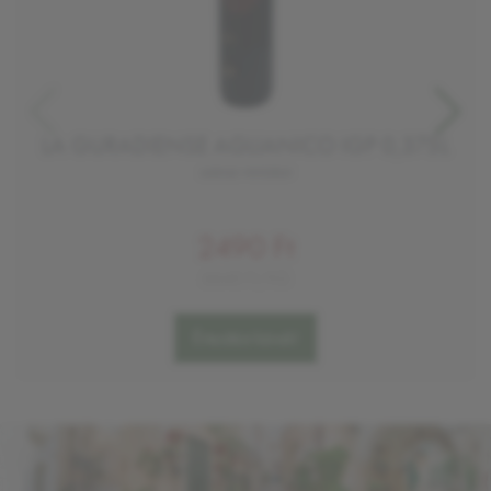
LA GURADIENSE AGLIANICO IGP 0,375L
száraz vörösbor
2490 Ft
6640 Ft/KG
Értesítést kérek!