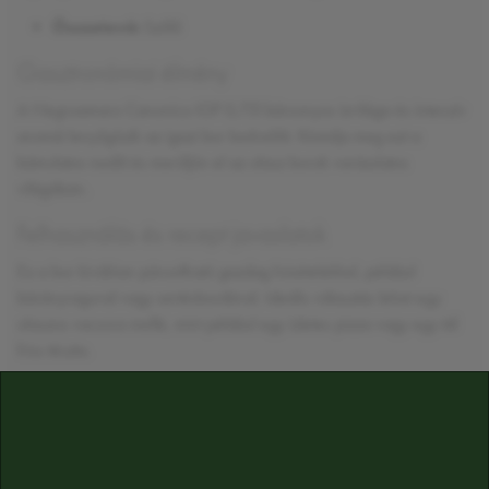
Összetevő:
Szőlő
Gasztronómiai élmény
A Negroamaro Canonico IGP 0,75l bársonyos ízvilága és intenzív
aromái lenyűgözik az igazi bor kedvelőit. Kóstolja meg ezt a
bámulatos nedűt és merüljön el az olasz borok varázslatos
világában.
Felhasználás és recept javaslatok
Ez a bor kiválóan párosítható gazdag húsételekkel, például
bárányraguval vagy sertésbordával. Ideális választás lehet egy
olaszos vacsora mellé, mint például egy ízletes pizza vagy egy tál
friss tészta.
ÖSSZETEVŐK
szulfitot tartalmaz
Alkoholtartalom:
12,5%