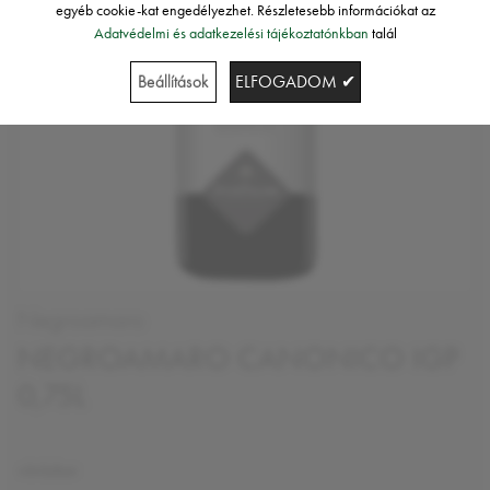
egyéb cookie-kat engedélyezhet. Részletesebb információkat az
Adatvédelmi és adatkezelési tájékoztatónkban
talál
Beállítások
ELFOGADOM ✔
Negroamaro
NEGROAMARO CANONICO IGP
0,75L
vörösbor