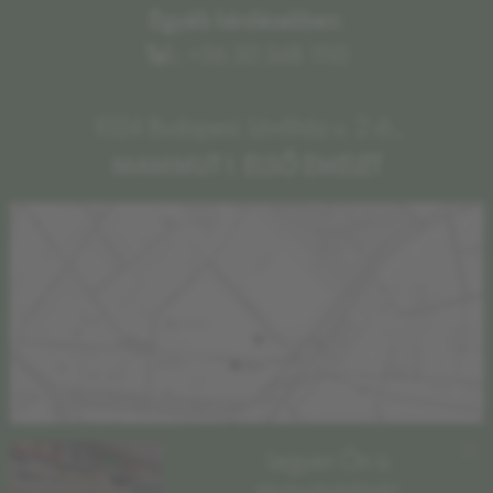
Egyéb kérdésekben:
Tel.:
+36 30 348 1110
1024 Budapest, Lövőház u. 2-6.,
MAMMUT I. ELSŐ EMELET
×
Legyen Ön is
törzsvásárlónk!