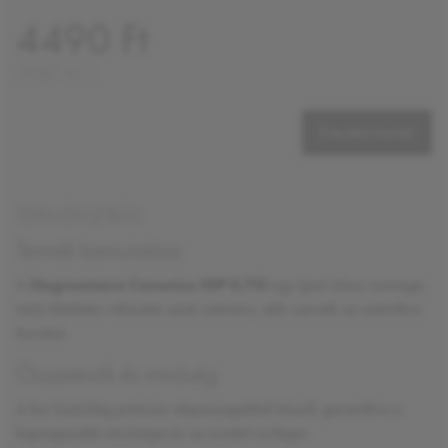
4490 Ft
5987 Ft/l
Értesítést kérek!
TERMÉKLEÍRÁS
Termék bemutatása
A
Negroamaro Canonico IGP 0,75l
egy igazi olasz csemege,
mely tökéletes választás azok számára, akik szeretik az autentikus
borokat.
Összetevők és minőség
A bor kizárólag prémium alapanyagokból készül, garantálva a
legmagasabb minőséget és az eredeti ízvilágot.