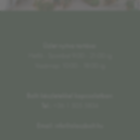
Üzlet nyitva tartása:
Hétfő - Szombat 9:00 - 21:00-ig
Vasárnap: 10:00 - 18:00-ig
Bolti készletekkel kapcsolatban:
Tel.:
+36 1 505 5834
Email: info@olaszbolt.hu