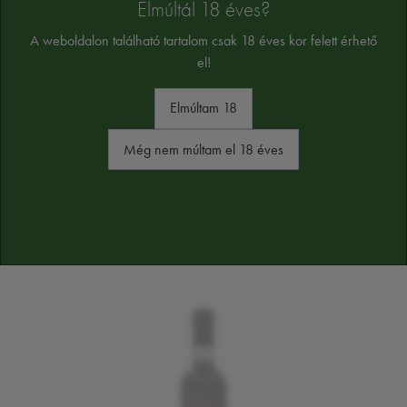
Elmúltál 18 éves?
Az összetevők tájékoztató jellegűek, a végső összetevőket a termék cimkéjén
A weboldalon található tartalom csak 18 éves kor felett érhető
találja majd
el!
Elmúltam 18
Még nem múltam el 18 éves
HASONLÓ TERMÉKEK