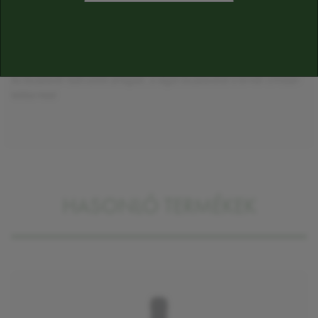
ÖSSZETEVŐK
szulfitokat tartalmaz
Alkoholtartalom:
12,5%
Az összetevők tájékoztató jellegűek, a végső összetevőket a termék cimkéjén
találja majd
HASONLÓ TERMÉKEK