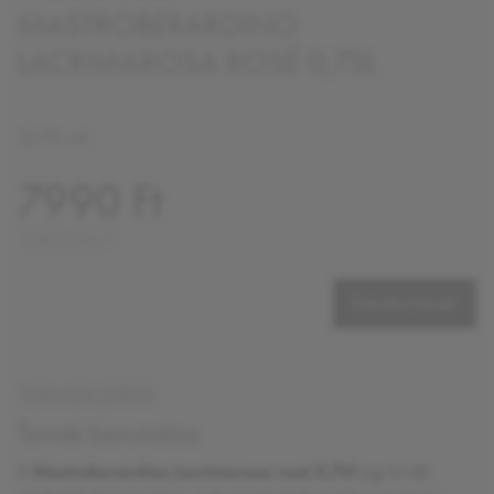
MASTROBERARDINO
LACRIMAROSA ROSÉ 0,75L
12,5% vol.
7990 Ft
10653 Ft/l
Értesítést kérek!
TERMÉKLEÍRÁS
Termék bemutatása
A
Mastroberardino Lacrimarosa rosé 0,75l
egy kiváló