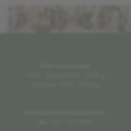
Üzlet nyitva tartása:
Hétfő - Szombat 9:00 - 21:00-ig
Vasárnap: 10:00 - 18:00-ig
Bolti készletekkel kapcsolatban:
Tel.:
+36 1 505 5834