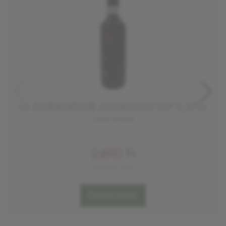
LA GURADIENSE AGLIANICO IGP 0,375L
száraz vörösbor
2490 Ft
6640 Ft/KG
Értesítést kérek!