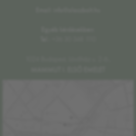
Email: info@olaszbolt.hu
Egyéb kérdésekben:
Tel.:
+36 30 348 1110
1024 Budapest, Lövőház u. 2-6.,
MAMMUT I. ELSŐ EMELET