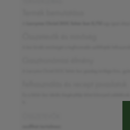
TERMÉKLEÍRÁS
Termék bemutatása
A
Lacryma Christi DOC fehér bor 0,75l
egy igazi olasz
Összetevők és minőség
A bor kiváló minőségét a legfinomabb szőlőfajták felhaszn
Gasztronómiai élmény
A Lacryma Christi DOC fehér bor gazdag ízvilága friss, gyü
Felhasználás és recept javaslatok
Ez a fehér bor ideális kiegészítője lehet könnyed salátákna
is.
ÖSSZETEVŐK
szulfitot tartalmaz