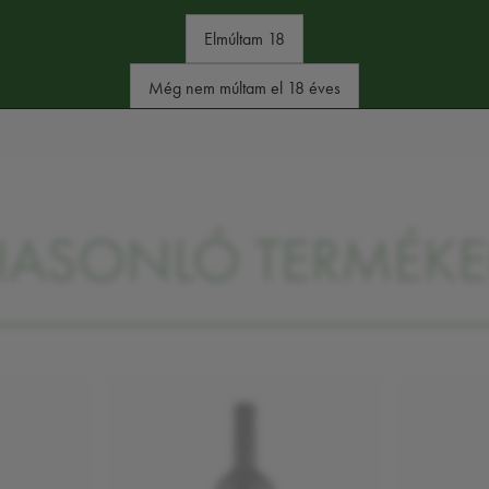
Elmúltam 18
mkéjén találja majd
Még nem múltam el 18 éves
HASONLÓ TERMÉKE