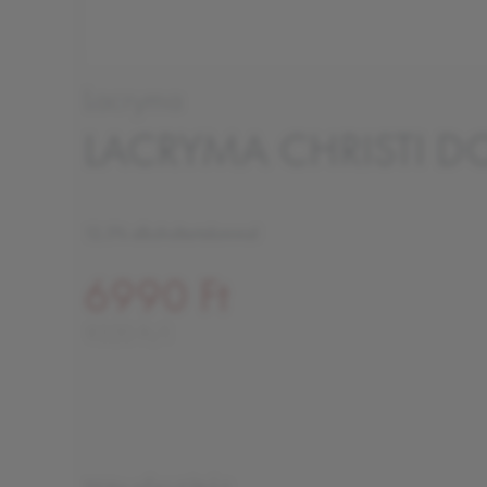
Lacryma
LACRYMA CHRISTI DO
12,5% alkoholtartalommal
6990 Ft
9320 Ft/l