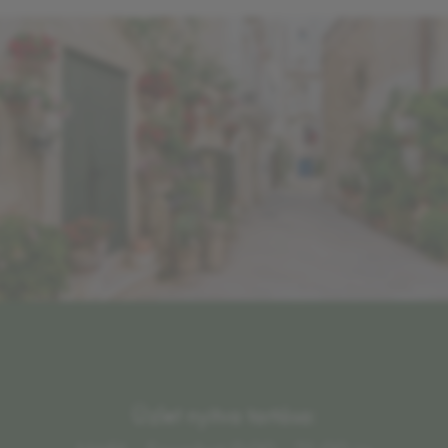
Üzlet nyitva tartása: