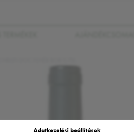
S TERMÉKEK
AJÁNDÉKCSOM
HRISTI DOC FEHÉR BOR 0,75L
Adatkezelési beállítások