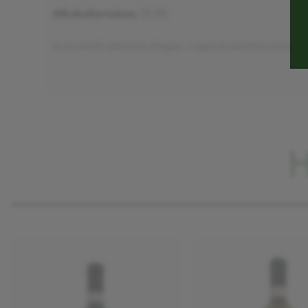
Alkoholtartalom:
12,5%
Az összetevők tájékoztató jellegűek, a végső összetevőket a termék ci