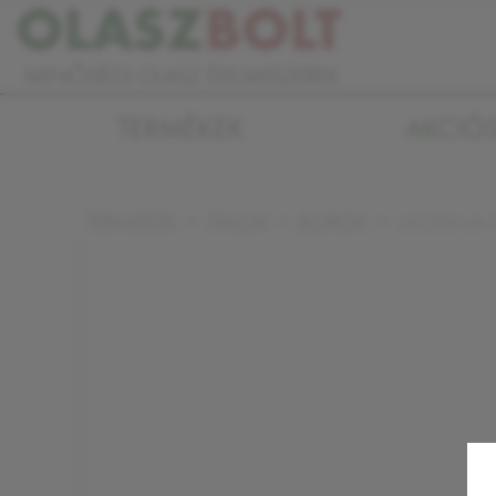
TERMÉKEK
AKCIÓ
LACRYMA C
TERMÉKEK
ITALOK
BOROK