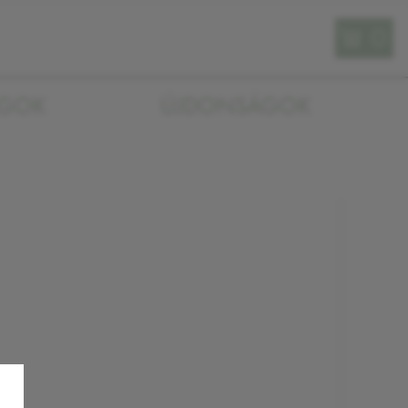
0
AGOK
ÚJDONSÁGOK