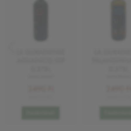
LA GURADIENSE
LA GURADI
AGLIANICO IGP
FALANGHINA
0,375L
0,375L
száraz vörösbor
száraz fehérbor
2490 Ft
2490 F
6640 Ft/KG
6640 Ft/KG
Értesítést kérek!
Értesítést kérek