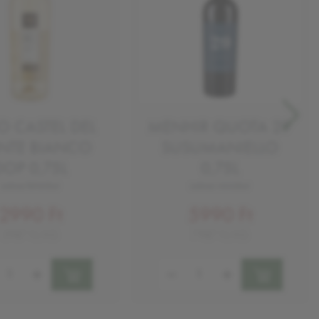
O CASTEL DEL
MENHIR QUOTA 29
TE BIANCO
SUSUMANIELLO
DOP 0,75L
0,75L
száraz fehérbor
száraz vörösbor
2990 Ft
5990 Ft
3987 Ft/KG
7987 Ft/KG
ség:
Mennyiség: