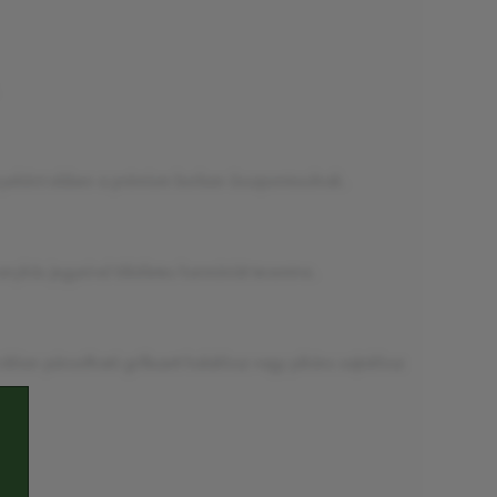
ényeként ebben a prémium borban összpontosulnak.
nykás jegyeivel tökéletes harmóniát teremtve.
álóan párosítható grillezett halakhoz vagy pikáns sajtokhoz