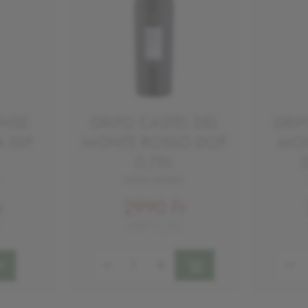
ENSE
GRIFO CASTEL DEL
GRIF
 IGP
MONTE ROSSO DOP
MON
0,75L
száraz vörösbor
2990 Ft
t
3987 Ft/KG
Mennyiség:
Mennyi
!