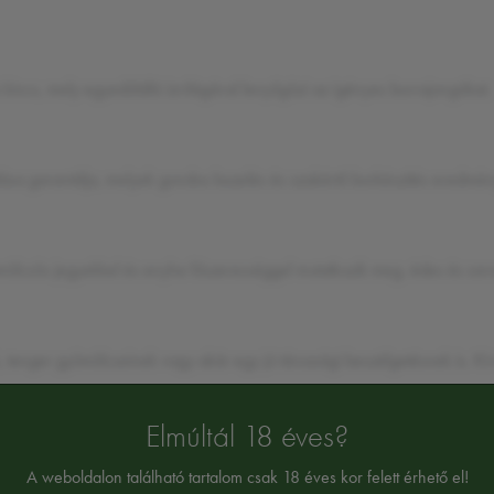
 kincs, mely egyedülálló ízvilágával lenyűgözi az igényes borrajongókat.
álása garantálja, melyek gondos kezelés és szakértő borkészítés eredm
mölcsös jegyekkel és enyhe fűszerességgel mutatkozik meg, édes és sava
k, tenger gyümölcseinek vagy akár egy jó társasági beszélgetésnek is. Kiv
Elmúltál 18 éves?
A weboldalon található tartalom csak 18 éves kor felett érhető el!