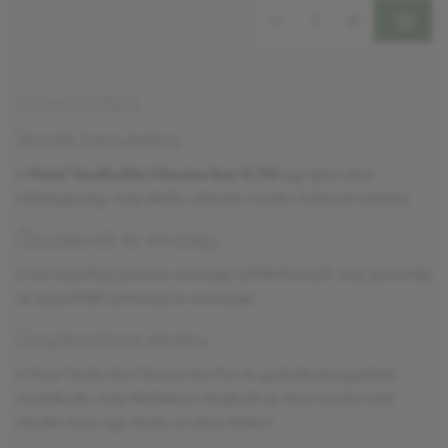
Mennyiség:
TERMÉKLEÍRÁS
Termék bemutatása
A
Fazzi Verdicchio Classico bor 0,75l
egy igazi olasz
különlegesség, mely ideális választás minden borbarát számára.
Összetevők és minőség
A bor kizárólag
prémium minőségű
szőlőből készül, mely garantálja
az egyedülálló ízélményt és minőséget.
Gasztronómiai élmény
A Fazzi Verdicchio Classico bor
friss és gyümölcsös
jegyekkel
rendelkezik, mely tökéletesen kiegészíti az olasz konyha ízeit.
Minden korty egy utazás az olasz tájakon.