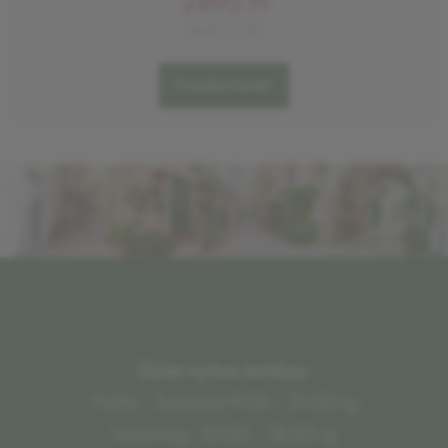
2490 Ft
6640 Ft/KG
Értesítést kérek!
Üzlet nyitva tartása:
Hétfő - Szombat 9:00 - 21:00-ig
Vasárnap: 10:00 - 18:00-ig