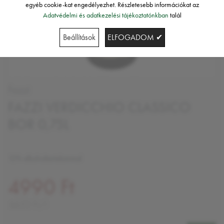
egyéb cookie-kat engedélyezhet. Részletesebb információkat az
Adatvédelmi és adatkezelési tájékoztatónkban
talál
Beállítások
ELFOGADOM ✔
Fazzi
FAZZI VERDICCHIO CLASSICO
BOR 0,75L
12% alkoholtartalommal
4990 Ft
6653 Ft/l