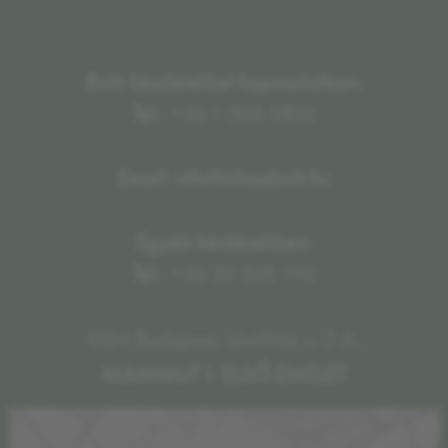
Bolti készletekkel kapcsolatban:
Tel.:
+36 1 505 5834
Email: info@olaszbolt.hu
Egyéb kérdésekben:
Tel.:
+36 30 348 1110
1024 Budapest, Lövőház u. 2-6.,
MAMMUT I. ELSŐ EMELET