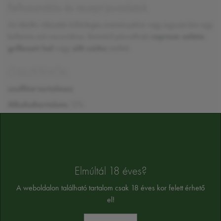
Felhasználás és recept javaslatok
Az ideális választás különleges eseményekre vagy egyszerűen egy
kellemes esti vacsorához. Remekül párosítható
caprese saláta
,
grillezett hal
vagy
sült csirke
mellett.
ÖSSZETEVŐK
szulfitot tartalmaz
Alkoholtartalom:
12%
Az összetevők tájékoztató jellegűek, a végső összetevőket a termék cimkéjén
találja majd
Elmúltál 18 éves?
A weboldalon található tartalom csak 18 éves kor felett érhető
el!
HASONLÓ TERMÉKEK