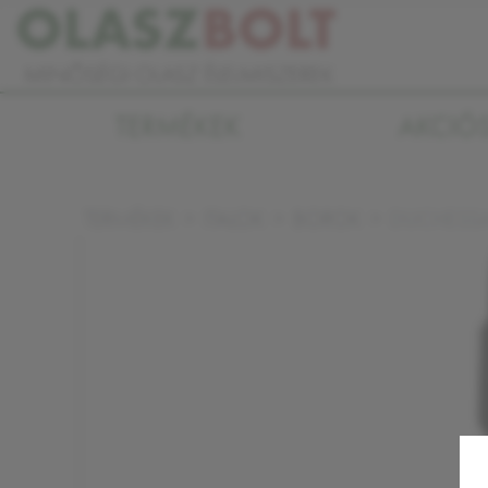
TERMÉKEK
AKCIÓ
DUCHESSA
TERMÉKEK
ITALOK
BOROK