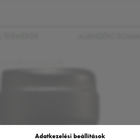
S TERMÉKEK
AJÁNDÉKCSOM
 LIA BAROLO DOC 0,75L
Adatkezelési beállítások