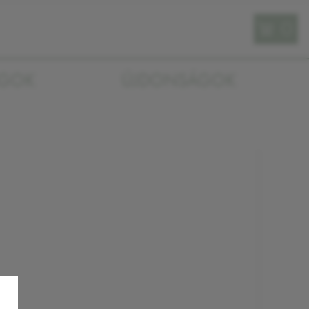
0
AGOK
ÚJDONSÁGOK