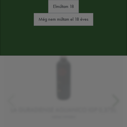
HASONLÓ TERMÉKEK
Elmúltam 18
Még nem múltam el 18 éves
LA GURADIENSE AGLIANICO IGP 0,375L
száraz vörösbor