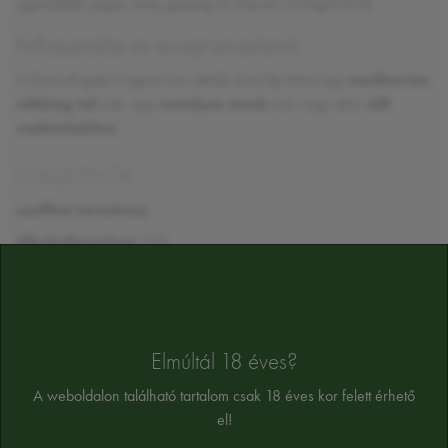
egyedülálló jegye, mely gazdag és intenzív ízvilágot kínál.
Felhasználás és recept javaslatok
A Donnafugata Fragore bor ideális kísérője lehet egy
mediterrán
zöldség tál
-nak, egy
rostélyos steak
-nek vagy akár
sült
vadételekhez
.
ÖSSZETEVŐK
szulfitot tartalmaz
Alkoholtartalom:
14%
Az összetevők tájékoztató jellegűek, a végső összetevőket a termék cimkéjén
találja majd
Elmúltál 18 éves?
A weboldalon található tartalom csak 18 éves kor felett érhető
el!