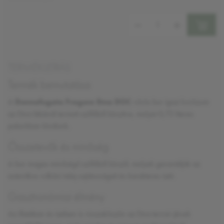
Mennyiség:
TERMÉKLEÍRÁS
Termék bemutatása
A
Donnafugata Fragore Etna DOC
vörös bor igazi kuriózum
az Etna lábánál termett szőlőből készítve, melyet 0,75 literes
palackban kínálunk.
Összetevők és minőség
A bor
magas minőségű
szőlőből készül, melyek garantálják az
autentikus vulkáni talaj sajátosságait és karakteres ízét.
Gasztronómiai élmény
Az illatában és ízében is visszaköszön az Etna terroir-jének