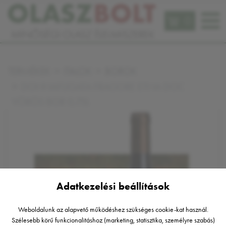
0
TERMÉKEK
ITALOK
BOROK
DONNAFUGATA FRAGORE ETNA DOC
VÖRÖS BOR 0,75L
Adatkezelési beállítások
Weboldalunk az alapvető működéshez szükséges cookie-kat használ.
Szélesebb körű funkcionalitáshoz (marketing, statisztika, személyre szabás)