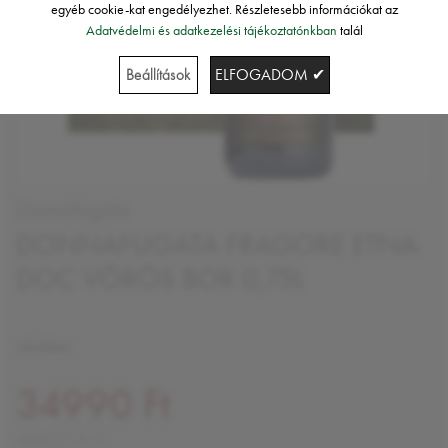
egyéb cookie-kat engedélyezhet. Részletesebb információkat az
Adatvédelmi és adatkezelési tájékoztatónkban
talál
Beállítások
ELFOGADOM ✔
Donnafugata
DONNAFUGATA FRAGORE ETNA
DOC VÖRÖS BOR 0,75L
vörösbor
34990 Ft
46653 Ft/l