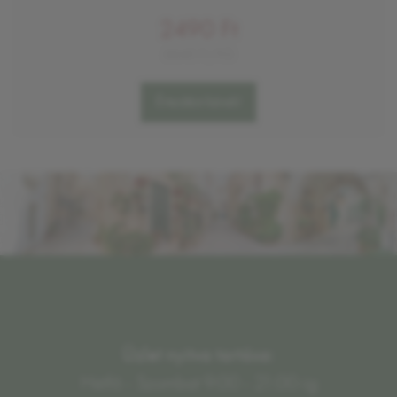
2490 Ft
6640 Ft/KG
Értesítést kérek!
Üzlet nyitva tartása:
Hétfő - Szombat 9:00 - 21:00-ig