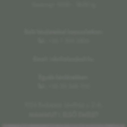
Vasárnap: 10:00 - 18:00-ig
Bolti készletekkel kapcsolatban:
Tel.:
+36 1 505 5834
Email: info@olaszbolt.hu
Egyéb kérdésekben:
Tel.:
+36 30 348 1110
1024 Budapest, Lövőház u. 2-6.,
MAMMUT I. ELSŐ EMELET