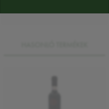
Az összetevők tájékoztató jellegűek, a végső összetevőket a termék cimkéjén
találja majd
HASONLÓ TERMÉKEK