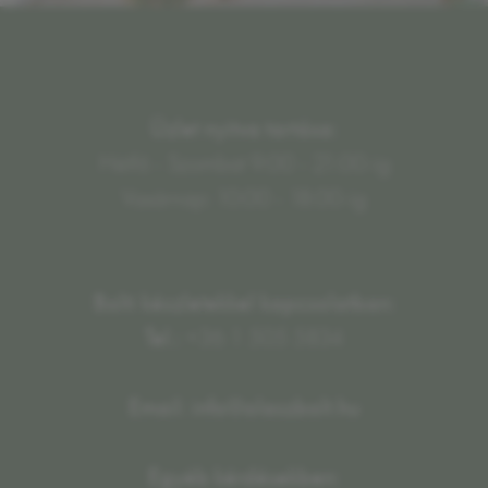
Üzlet nyitva tartása:
Hétfő - Szombat 9:00 - 21:00-ig
Vasárnap: 10:00 - 18:00-ig
Bolti készletekkel kapcsolatban:
Tel.:
+36 1 505 5834
Email: info@olaszbolt.hu
Egyéb kérdésekben: