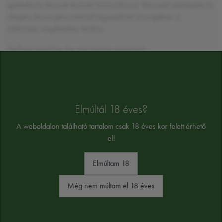
gyümölcsös tónusok tesznek harmonikussá. Könnyed szerkezete és
elegáns lecsengése miatt jól fogyasztható önmagában is,
különösen megfelelően lehűtve.
Felhasználás és receptjavaslatok
A Donna Marzia Salento Bianco IGP kiváló választás halételekhez,
tengeri herkentyűkhöz, könnyű tésztákhoz és friss zöldséges
fogásokhoz. Remekül harmonizál grillezett hallal, rizottókkal,
salátákkal és lágy sajtokkal is. Aperitifként kínálva egy nyári
Elmúltál 18 éves?
teraszos est vagy mediterrán vacsora tökéletes kiegészítője lehet.
Az ideális fogyasztási hőmérséklet körülbelül 8–10 °C.
A weboldalon található tartalom csak 18 éves kor felett érhető
el!
Elmúltam 18
ÖSSZETEVŐK
Még nem múltam el 18 éves
szulfitokat tartalmaz
Alkoholtartalom:
12%