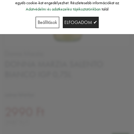
egyéb cookie-kat engedélyezhet. Részletesebb információkat az
Adatvédelmi és adatkezelési tájékoztatónkban
talál
Beállítások
ELFOGADOM ✔
Donna Marzia
DONNA MARZIA SALENTO
BIANCO IGP 0,75L
száraz fehérbor
2990 Ft
3987 Ft/l