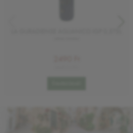
LA GURADIENSE AGLIANICO IGP 0,375L
száraz vörösbor
2490 Ft
6640 Ft/KG
Értesítést kérek!