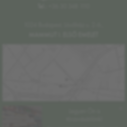
Tel.:
+36 30 348 1110
1024 Budapest, Lövőház u. 2-6.,
MAMMUT I. ELSŐ EMELET
×
Legyen Ön is
törzsvásárlónk!