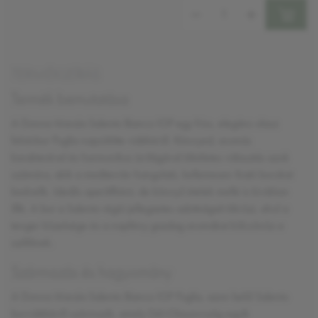
Mennyiség:
TERMÉKLEÍRÁS
Termék bemutatása
A Donna Marzia Salento Bianco IGP egy friss, elegáns olasz
fehérbor Puglia napsütötte vidékéről. Könnyed, aromás
karakterével és harmonikus ízvilágával tökéletes választás azok
számára, akik a mediterrán hangulatú, kellemesen iható borokat
kedvelik. Ideális aperitifként, de könnyű ételek mellé is kiválóan
illik. A bor a Salento régió jellegzetes adottságait tükrözi, ahol a
tenger közelsége és a napfény gazdag aromákat kölcsönöz a
szőlőnek.
Származás és hagyomány
A Donna Marzia Salento Bianco IGP Puglia, azon belül Salento
borvidékéről származik, amely Dél-Olaszország egyik