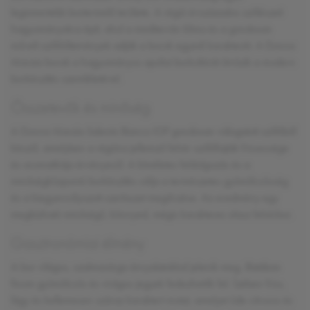
legismertebb bortermelő területe. A régió évszázados szőlészeti
hagyományokra épít, ahol a mediterrán klíma és a gondosan
művelt szőlőültetvények adják a borok egyedi karakterét. A Donna
Marzia borok a hagyományos apuliai borkultúrát ötvözik a modern
borkészítés szemléletével.
Összetevők és minőség
A Donna Marzia Salento Bianco IGP gondosan válogatott szőlőből
készül, amelyben a régióra jellemző fehér szőlőfajták frissessége
és aromatikája érvényesül. A kíméletes feldolgozás és a
minőségközpontú borkészítés célja a természetes gyümölcsösség
és a kiegyensúlyozott szerkezet megőrzése. Az eredmény egy
megbízható minőségű, könnyed, mégis karakteres olasz fehérbor.
Gasztronómiai élmény
A bor világos, szalmasárga árnyalatokkal jelenik meg, illatában
finom gyümölcsös és virágos jegyek fedezhetők fel. Ízében friss,
lágy és kellemesen száraz karaktert mutat, amelyet üde citrusos és