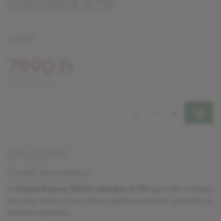
VÖRÖSBOR 0,75L
vörösbor
7990 Ft
10653 Ft/l
Mennyiség:
TERMÉKLEÍRÁS
Termék bemutatása
A
Chianti Petroso DOCG vörösbor 0,75l
egy kiváló minőségű
olasz bor, melyet a híres Chianti régióban termelnek, garantálva az
autentikus ízélményt.