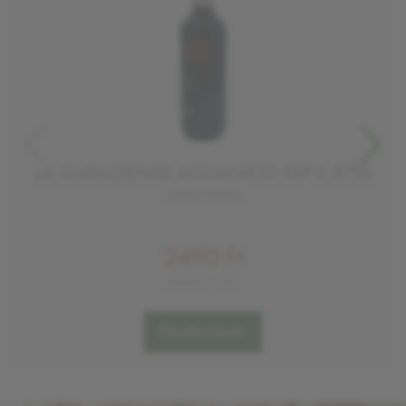
LA GURADIENSE AGLIANICO IGP 0,375L
száraz vörösbor
2490 Ft
6640 Ft/KG
Értesítést kérek!