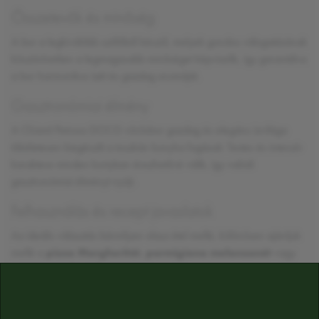
Összetevők és minőség
A bor a legkiválóbb szőlőből készül, melyek gondos válogatásának
köszönhetően a legmagasabb minőséget képviselik, így garantálva
a bor harmonikus ízét és gazdag aromáját.
Gasztronómiai élmény
A Chianti Petroso DOCG vörösbor gazdag és elegáns ízvilága
tökéletesen kiegészíti a toszkán konyha fogásait. Testes és intenzív
karaktere minden kortyban érezhetővé válik, így valódi
gasztronómiai élményt nyújt.
Felhasználás és recept javaslatok
Az ideális választás bármilyen olasz étel mellé, különösen ajánljuk
mellé a
pizza Margheritát
,
parmigiana melanzanét
vagy
ossobuco alla milanese-t
.
ÖSSZETEVŐK