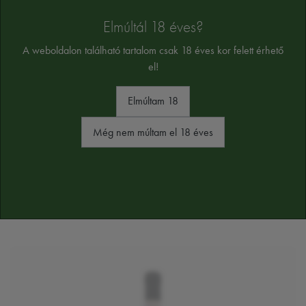
szulfitot tartalmaz
Elmúltál 18 éves?
Alkoholtartalom:
13,5%
A weboldalon található tartalom csak 18 éves kor felett érhető
Az összetevők tájékoztató jellegűek, a végső összetevőket a termék cimkéjén
el!
találja majd
Elmúltam 18
Még nem múltam el 18 éves
HASONLÓ TERMÉKEK