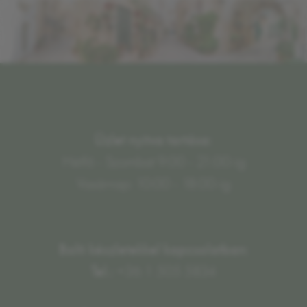
Üzlet nyitva tartása:
Hétfő - Szombat 9:00 - 21:00-ig
Vasárnap: 10:00 - 18:00-ig
Bolti készletekkel kapcsolatban:
Tel.:
+36 1 505 5834