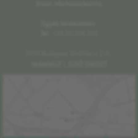
Email: info@olaszbolt.hu
Egyéb kérdésekben:
Tel.:
+36 30 348 1110
1024 Budapest, Lövőház u. 2-6.,
MAMMUT I. ELSŐ EMELET