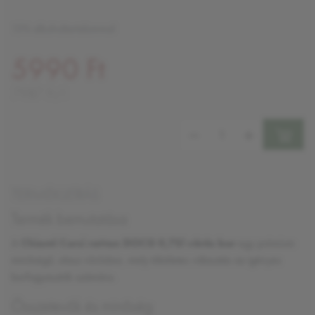
13% alkoholtartalommal
5990 Ft
7987 Ft/l
Mennyiség:
TERMÉKLEÍRÁS
Termék bemutatása
A
Chianti Corsi rattan DOCG 0,75l vörös bor
egy prémium
minőségű, olasz vörösbor, mely tökéletes választás az igényes
borfogyasztók számára.
Összetevők és minőség