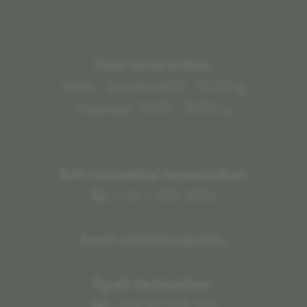
Üzlet nyitva tartása:
Hétfő - Szombat 9:00 - 21:00-ig
Vasárnap: 10:00 - 18:00-ig
Bolti készletekkel kapcsolatban:
Tel.:
+36 1 505 5834
Email: info@olaszbolt.hu
Egyéb kérdésekben:
Tel.:
+36 30 348 1110