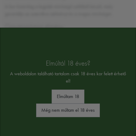
A bor kizárólag a legjobb minőségű szőlőből készül, mely
garantálja az autentikus ízélményt és a magas minőséget.
Gasztronómiai élmény
A Chianti Corsi rattan DOCG bor gazdag és intenzív ízvilága
tökéletes harmóniát teremt, és a legjobb választás az olasz ételek
mellé.
Elmúltál 18 éves?
Felhasználás és recept javaslatok
A weboldalon található tartalom csak 18 éves kor felett érhető
Ez a vörösbor ideális kísérője lehet a
lasagne al forno
vagy a
el!
ossobuco alla milanese
fogásoknak.
ÖSSZETEVŐK
Elmúltam 18
szulfitot tartalmaz
Még nem múltam el 18 éves
Alkoholtartalom:
13%
Az összetevők tájékoztató jellegűek, a végső összetevőket a termék cimkéjén