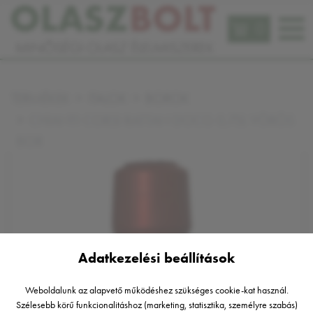
0
TERMÉKEK
ITALOK
BOROK
CHIANTI CORSI RATTAN DOCG 0,75L VÖRÖS
BOR
Adatkezelési beállítások
Weboldalunk az alapvető működéshez szükséges cookie-kat használ.
Szélesebb körű funkcionalitáshoz (marketing, statisztika, személyre szabás)