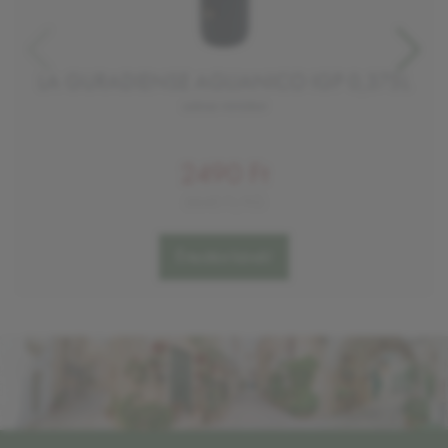
LA GURADIENSE AGLIANICO IGP 0,375L
száraz vörösbor
2490 Ft
6640 Ft/KG
Értesítést kérek!