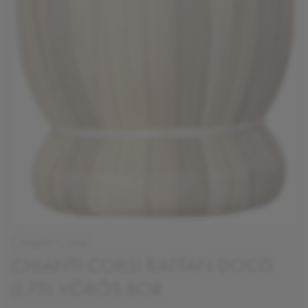
Chianti Corsi
CHIANTI CORSI RATTAN DOCG
0,75L VÖRÖS BOR