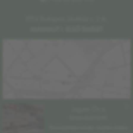
1024 Budapest, Lövőház u. 2-6.,
MAMMUT I. ELSŐ EMELET
×
Legyen Ön is
törzsvásárlónk!
Törzsvásárlóként minden vásárlása értékes