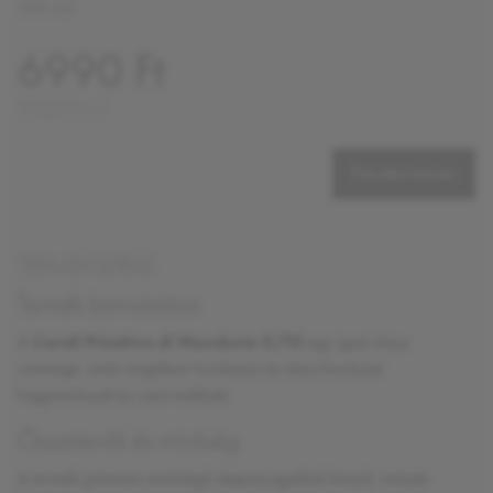
14% vol.
6990 Ft
9320 Ft/l
Értesítést kérek!
TERMÉKLEÍRÁS
Termék bemutatása
A
Caroli Primitivo di Manduria 0,75l
egy igazi olasz
csemege, mely magában hordozza az olasz borászat
hagyományait és szenvedélyét.
Összetevők és minőség
A termék prémium minőségű alapanyagokból készül, melyek