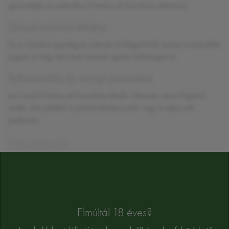
garantálják az autentikus Primitivo di Manduria ízélményt.
Gasztronómiai élmény
Ez a vörösbor gazdag és intenzív ízvilágot kínál, melyet a mandulás
jegyek és lágy tanninok tesznek igazán különlegessé.
Felhasználás és recept javaslatok
Az Caroli Primitivo di Manduria ideális választás olyan fogások
mellé, mint például a pörkölt báránycomb vagy a sajtos sült
padlizsán.
ÖSSZETEVŐK
szulfitokat tartalmaz
Alkoholtartalom:
14%
Az összetevők tájékoztató jellegűek, a végső összetevőket a termék cimkéjén
Elmúltál 18 éves?
találja majd