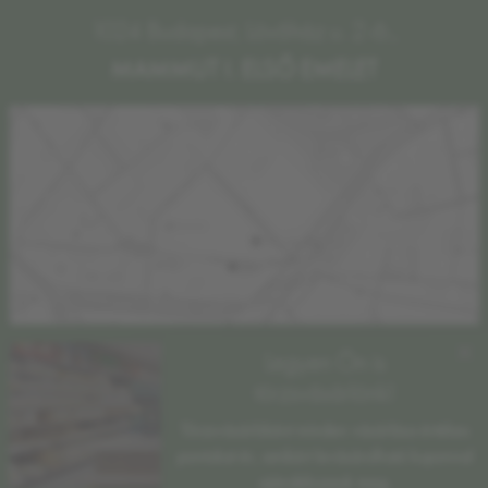
1024 Budapest, Lövőház u. 2-6.,
MAMMUT I. ELSŐ EMELET
×
Legyen Ön is
törzsvásárlónk!
Törzsvásárlóként minden vásárlása értékes
pontokat ér, amikért levásárolható kuponnal
ajándékozzuk meg.