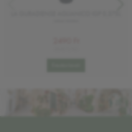
LA GURADIENSE AGLIANICO IGP 0,375L
száraz vörösbor
2490 Ft
6640 Ft/KG
Értesítést kérek!