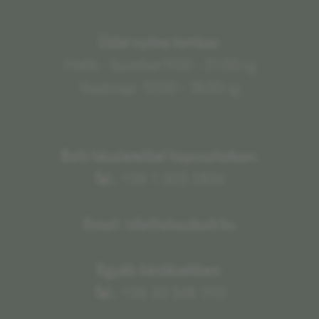
Üzlet nyitva tartása:
Hétfő - Szombat 9:00 - 21:00-ig
Vasárnap: 10:00 - 18:00-ig
Bolti készletekkel kapcsolatban:
Tel.:
+36 1 505 5834
Email: info@olaszbolt.hu
Egyéb kérdésekben:
Tel.:
+36 30 348 1110