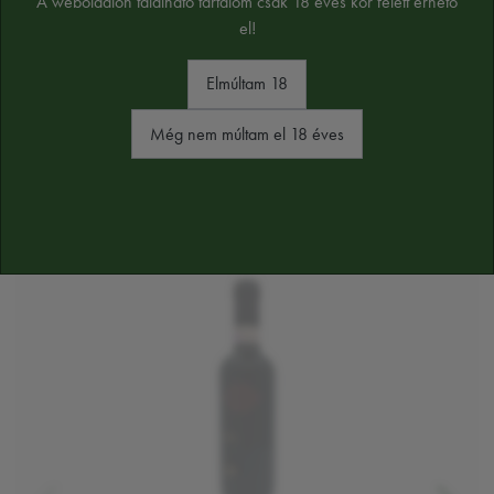
A weboldalon található tartalom csak 18 éves kor felett érhető
el!
Elmúltam 18
HASONLÓ TERMÉKEK
Még nem múltam el 18 éves