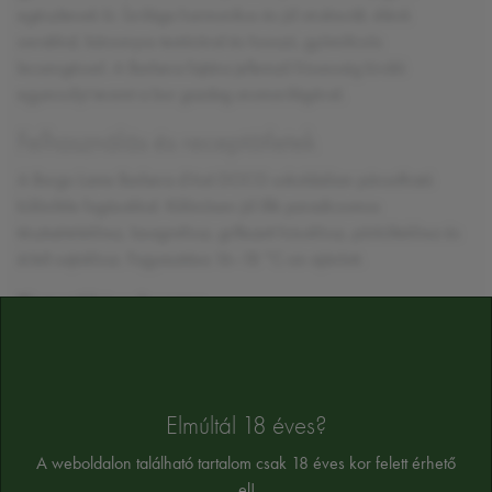
egészítenek ki. Ízvilága harmonikus és jól strukturált, élénk
savakkal, bársonyos textúrával és hosszú, gyümölcsös
lecsengéssel. A Barbera fajtára jellemző frissesség kiváló
egyensúlyt teremt a bor gazdag aromavilágával.
Felhasználás és receptötletek
A Borgo Lame Barbera d'Asti DOCG sokoldalúan párosítható
különféle fogásokkal. Különösen jól illik paradicsomos
tésztaételekhez, lasagnéhoz, grillezett húsokhoz, pörköltekhez és
érlelt sajtokhoz. Fogyasztása 16–18 °C-on ajánlott.
Piemonti húsos lasagne
Készítsen gazdag paradicsomos húsragut.
Rétegezze friss tésztával és besamelmártással.
Süsse aranybarnára, majd kínálja a bor mellé.
Elmúltál 18 éves?
Sajtválogatás Barbera kíséretében
A weboldalon található tartalom csak 18 éves kor felett érhető
Tálaljon közepesen érlelt kemény sajtokat.
el!