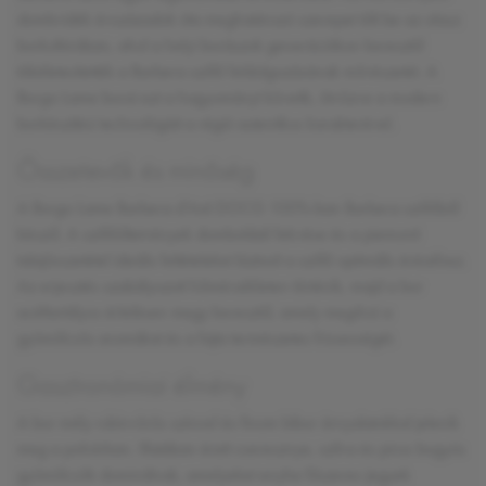
dombvidék évszázadok óta meghatározó szerepet tölt be az olasz
borkultúrában, ahol a helyi borászok generációkon keresztül
tökéletesítették a Barbera szőlő feldolgozásának művészetét. A
Borgo Lame borai ezt a hagyományt követik, ötvözve a modern
borkészítési technológiát a régió autentikus karakterével.
Összetevők és minőség
A Borgo Lame Barbera d'Asti DOCG 100%-ban Barbera szőlőből
készül. A szőlőültetvények domboldali fekvése és a piemonti
talajösszetétel ideális feltételeket biztosít a szőlő optimális éréséhez.
Az erjesztés szabályozott hőmérsékleten történik, majd a bor
acéltartályos érlelésen megy keresztül, amely megőrzi a
gyümölcsös aromákat és a fajta természetes frissességét.
Gasztronómiai élmény
A bor mély rubinvörös színnel és finom bíbor árnyalatokkal jelenik
meg a pohárban. Illatában érett cseresznye, szilva és piros bogyós
gyümölcsök dominálnak, amelyeket enyhe fűszeres jegyek