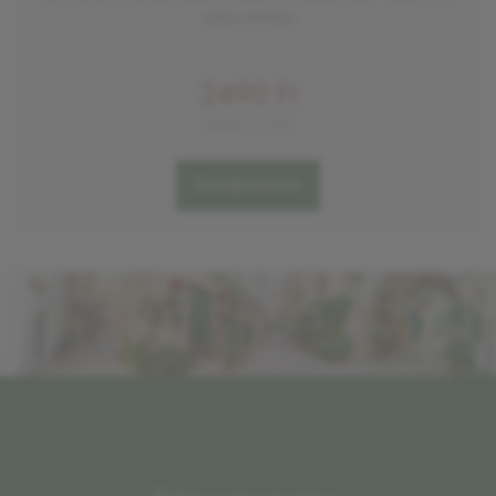
száraz vörösbor
2490 Ft
6640 Ft/KG
Értesítést kérek!