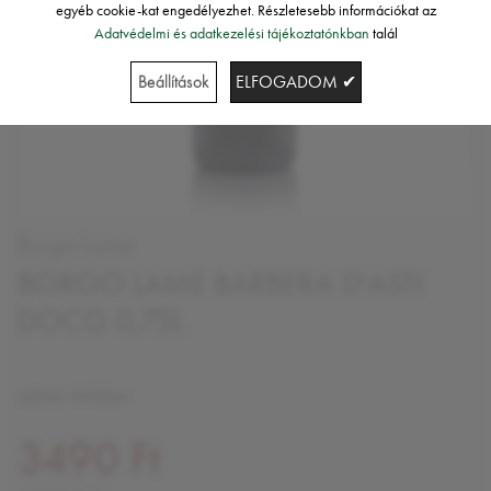
egyéb cookie-kat engedélyezhet. Részletesebb információkat az
Adatvédelmi és adatkezelési tájékoztatónkban
talál
Beállítások
ELFOGADOM ✔
Borgo Lame
BORGO LAME BARBERA D'ASTI
DOCG 0,75L
száraz vörösbor
3490 Ft