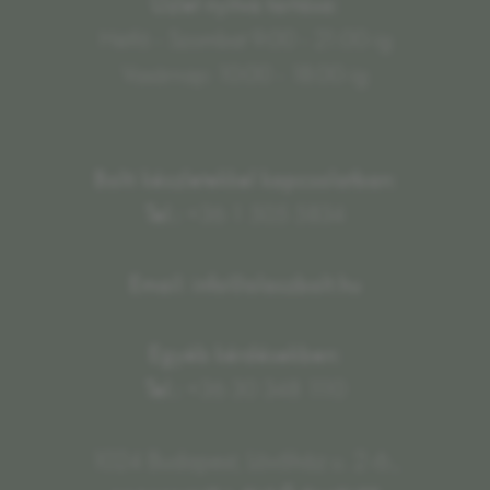
Üzlet nyitva tartása:
Hétfő - Szombat 9:00 - 21:00-ig
Vasárnap: 10:00 - 18:00-ig
Bolti készletekkel kapcsolatban:
Tel.:
+36 1 505 5834
Email: info@olaszbolt.hu
Egyéb kérdésekben:
Tel.:
+36 30 348 1110
1024 Budapest, Lövőház u. 2-6.,