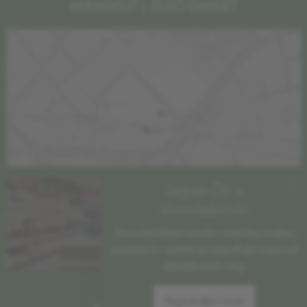
MAMMUT I. ELSŐ EMELET
×
Legyen Ön is
törzsvásárlónk!
Törzsvásárlóként minden vásárlása értékes
pontokat ér, amikért levásárolható kuponnal
ajándékozzuk meg.
Regisztráljon most!