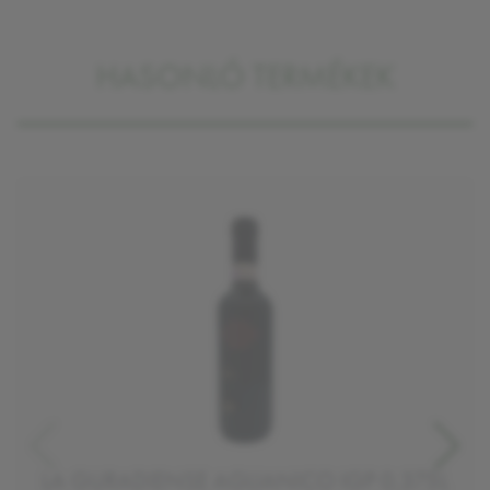
HASONLÓ TERMÉKEK
LA GURADIENSE AGLIANICO IGP 0,375L