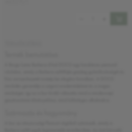
4653 Ft/l
Mennyiség:
TERMÉKLEÍRÁS
Termék bemutatása
A Borgo Lame Barbera d'Asti DOCG egy karakteres piemonti
vörösbor, amely a Barbera szőlőfajta gazdag gyümölcsösségét és
friss savszerkezetét mutatja be elegáns formában. A DOCG
minősítés garantálja a szigorú eredetvédelmet és a magas
minőséget, így ez a bor kiváló választás mind a mindennapi
gasztronómiai élményekhez, mind különleges alkalmakra.
Származás és hagyomány
A bor az olaszországi
Piemont
régióból származik, amely a
Barbera szőlő egyik legismertebb termőterülete. Az Asti környéki