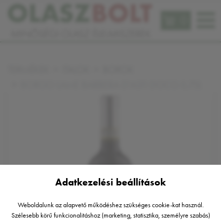
0
TERMÉKEK
ITALOK
BOROK
BORGO LAME BARBERA D'ASTI DOCG 0,75L
Adatkezelési beállítások
Weboldalunk az alapvető működéshez szükséges cookie-kat használ.
Szélesebb körű funkcionalitáshoz (marketing, statisztika, személyre szabás)