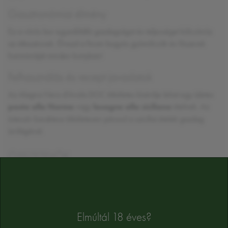
Gasztronómiai élmény
Ez a vörös bor egyedülálló gazdagságot és teljességet kölcsönöz
az étkezésnek. Élvezd a finom bogyós gyümölcsök és fűszerek
harmóniáját minden kortyban!
Felhasználás és recept javaslatok
Az Alagna Nero d'Avola DOC tökéletes kísérője lehet egy ízletes
pasta alla Norma
vagy
lasagne alla siciliana
ételnek. Az
intenzív karaktere tökéletesen párosul a szicíliai ételek gazdag
ízvilágával.
ÖSSZETEVŐK
szulfitot tartalmaz
Alkoholtartalom:
13%
Az összetevők tájékoztató jellegűek, a végső összetevőket a termék cimkéjén
Elmúltál 18 éves?
találja majd