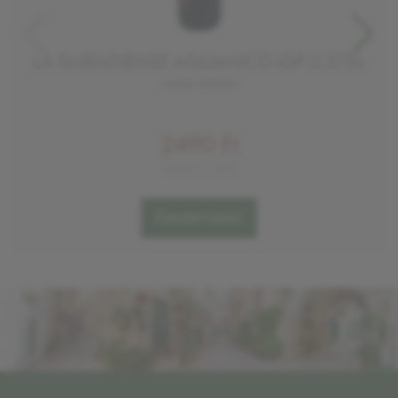
LA GURADIENSE AGLIANICO IGP 0,375L
száraz vörösbor
2490 Ft
6640 Ft/KG
Értesítést kérek!