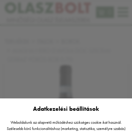
0
TERMÉKEK
ITALOK
BOROK
ALAGNA NERO D'AVOLA DOC SZICÍLIAI
SZÁRAZ VÖRÖS BOR 0,75L
Adatkezelési beállítások
Weboldalunk az alapvető működéshez szükséges cookie-kat használ.
Szélesebb körű funkcionalitáshoz (marketing, statisztika, személyre szabás)