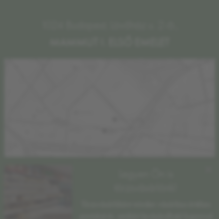
1024 Budapest, Lövőház u. 2-6.,
MAMMUT I. ELSŐ EMELET
×
Legyen Ön is
törzsvásárlónk!
Törzsvásárlóként minden vásárlása értékes
pontokat ér, amikért levásárolható kuponnal