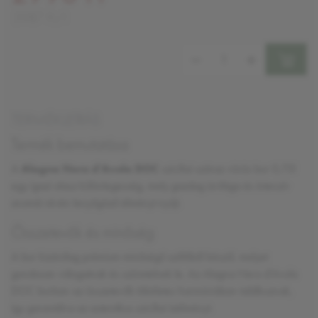
3987 Ft/l
Mennyiség:
TERMÉKLEÍRÁS
Termék bemutatása
A
Alagna Nero d'Avola DOC
szicíliai száraz vörös bor 0,75l
egy igazi olasz különlegesség, mely gazdag ízvilága és intenzív
aromái révén lenyűgöző élményt nyújt.
Összetevők és minőség
A bor kizárólag prémium minőségű szőlőből készül, melyet
gondosan válogatnak és szüretelnek le. Az Alagna Nero d'Avola
DOC borban az összetevők tökéletes harmóniában találkoznak,
így garantálva az autentikus szicíliai ízélményt.