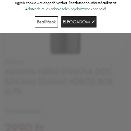
egyéb cookie-kat engedélyezhet. Részletesebb információkat az
Adatvédelmi és adatkezelési tájékoztatónkban
talál
Beállítások
ELFOGADOM ✔
Alagna
ALAGNA NERO D'AVOLA DOC
SZICÍLIAI SZÁRAZ VÖRÖS BOR
0,75L
13% alkoholtartalmú
2990 Ft