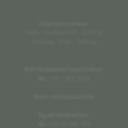
Üzlet nyitva tartása:
Hétfő - Szombat 9:00 - 21:00-ig
Vasárnap: 10:00 - 18:00-ig
Bolti készletekkel kapcsolatban:
Tel.:
+36 1 505 5834
Email: info@olaszbolt.hu
Egyéb kérdésekben:
Tel.:
+36 30 348 1110