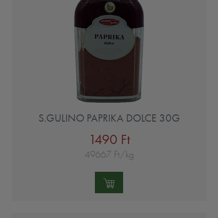
S.GULINO PAPRIKA DOLCE 30G
1490 Ft
49667 Ft/kg
Mennyiség: