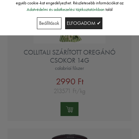
egyéb cookie-kat engedélyezhet. Részletesebb információkat az
Adatvédelmi és adatkezelési tájékoztatónkban
talál
Beállítások
ELFOGADOM ✔
COLLITALI SZÁRÍTOTT OREGÁNÓ
CSOKOR 14G
calabriai fűszer
2990 Ft
213571 Ft/kg
Mennyiség: