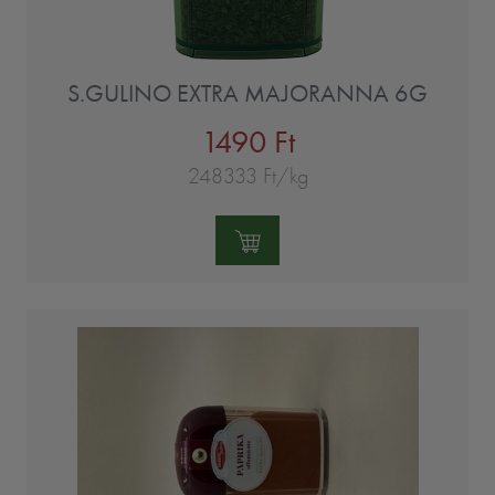
S.GULINO EXTRA MAJORANNA 6G
1490 Ft
248333 Ft/kg
Mennyiség: