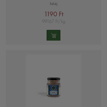
fahéj
1190 Ft
99167 Ft/kg
Mennyiség: