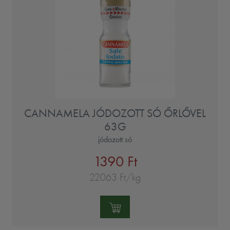
CANNAMELA JÓDOZOTT SÓ ŐRLŐVEL
63G
jódozott só
1390 Ft
22063 Ft/kg
Mennyiség: