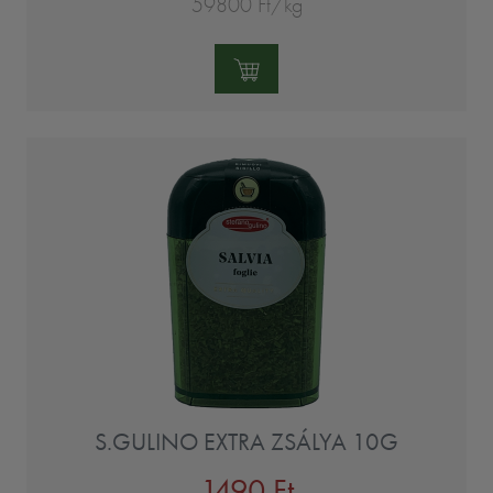
59800 Ft/kg
Mennyiség:
S.GULINO EXTRA ZSÁLYA 10G
1490 Ft