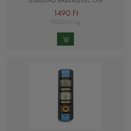
S.GULINO BABÉRLEVÉL 15G
1490 Ft
99333 Ft/kg
Mennyiség: