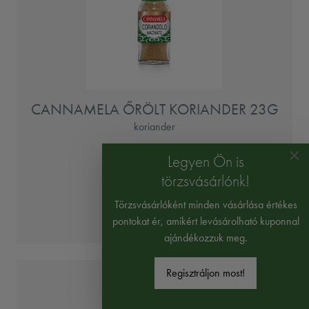
CANNAMELA ŐRÖLT KORIANDER 23G
koriander
1190 Ft
×
Legyen Ön is
51739 Ft/kg
törzsvásárlónk!
Törzsvásárlóként minden vásárlása értékes
Mennyiség:
pontokat ér, amikért levásárolható kuponnal
ajándékozzuk meg.
Regisztráljon most!