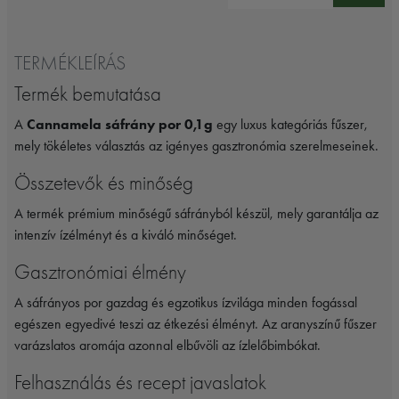
TERMÉKLEÍRÁS
Termék bemutatása
A
Cannamela sáfrány por 0,1g
egy luxus kategóriás fűszer,
mely tökéletes választás az igényes gasztronómia szerelmeseinek.
Összetevők és minőség
A termék prémium minőségű sáfrányból készül, mely garantálja az
intenzív ízélményt és a kiváló minőséget.
Gasztronómiai élmény
A sáfrányos por gazdag és egzotikus ízvilága minden fogással
egészen egyedivé teszi az étkezési élményt. Az aranyszínű fűszer
varázslatos aromája azonnal elbűvöli az ízlelőbimbókat.
Felhasználás és recept javaslatok