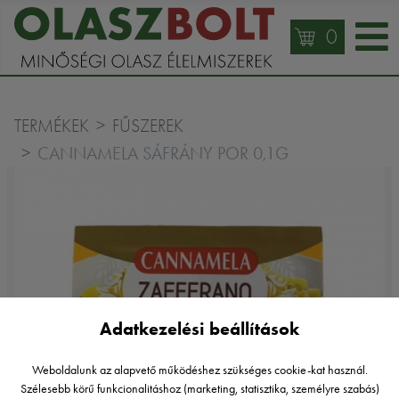
0
TERMÉKEK
FŰSZEREK
CANNAMELA SÁFRÁNY POR 0,1G
Adatkezelési beállítások
Weboldalunk az alapvető működéshez szükséges cookie-kat használ.
Szélesebb körű funkcionalitáshoz (marketing, statisztika, személyre szabás)