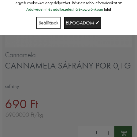
egyéb cookie-kat engedélyezhet. Részletesebb információkat az
Adatvédelmi és adatkezelési tájékoztatónkban
talál
Beállítások
ELFOGADOM ✔
Cannamela
CANNAMELA SÁFRÁNY POR 0,1G
sáfrány
690 Ft
6900000 Ft/kg
Mennyiség: