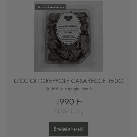
Nincs készleten
CICCIOLI GREPPOLE CASARECCE 150G
Sertéshús ropogtatnivaló
1990 Ft
13267 Ft/kg
Értesítést kérek!