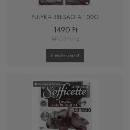
PULYKA BRESAOLA 100G
1490 Ft
14900 Ft/kg
Értesítést kérek!
Nincs készleten