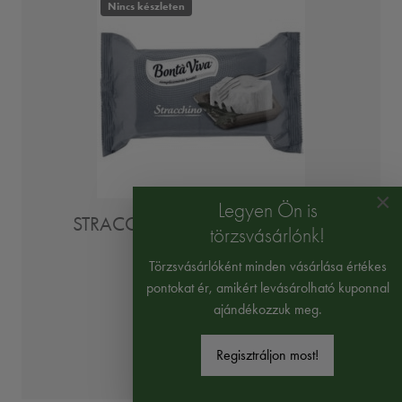
Nincs készleten
×
Legyen Ön is
STRACCHINO KRÉMSAJT 200G
törzsvásárlónk!
Krémes lágy sajt
Törzsvásárlóként minden vásárlása értékes
1190 Ft
pontokat ér, amikért levásárolható kuponnal
ajándékozzuk meg.
5950 Ft/kg
Regisztráljon most!
Értesítést kérek!