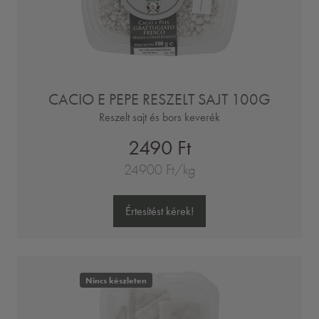
CACIO E PEPE RESZELT SAJT 100G
Reszelt sajt és bors keverék
2490 Ft
24900 Ft/kg
Értesítést kérek!
Nincs készleten