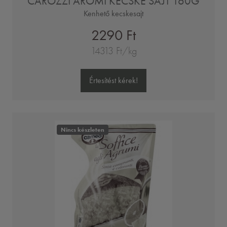
CAROZZI AROMI KECSKE SAJT 160G
Kenhető kecskesajt
2290 Ft
14313 Ft/kg
Értesítést kérek!
Nincs készleten