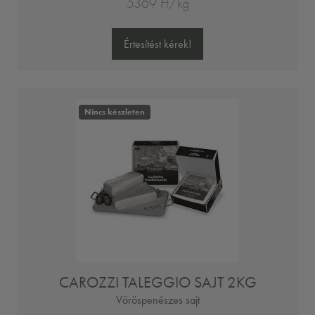
5369 Ft/kg
Értesítést kérek!
Nincs készleten
CAROZZI TALEGGIO SAJT 2KG
Vöröspenészes sajt