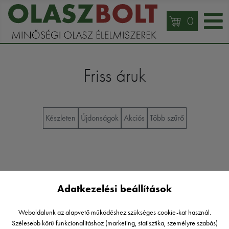
0
Friss áruk
Készleten
Újdonságok
Akciós
Több szűrő
Adatkezelési beállítások
Nincs készleten
Weboldalunk az alapvető működéshez szükséges cookie-kat használ.
Szélesebb körű funkcionalitáshoz (marketing, statisztika, személyre szabás)