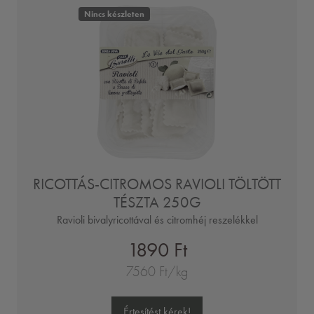
Nincs készleten
RICOTTÁS-CITROMOS RAVIOLI TÖLTÖTT
TÉSZTA 250G
Ravioli bivalyricottával és citromhéj reszelékkel
1890 Ft
7560 Ft/kg
Értesítést kérek!