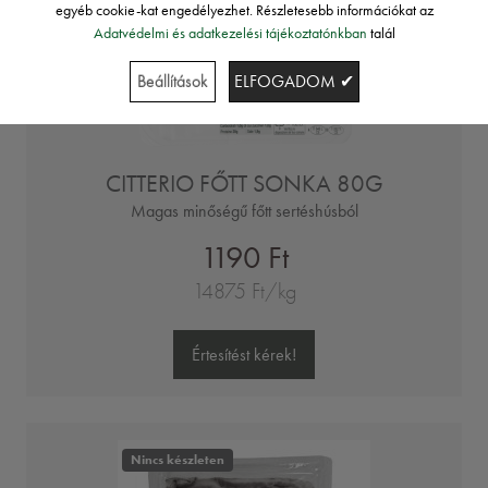
egyéb cookie-kat engedélyezhet. Részletesebb információkat az
Adatvédelmi és adatkezelési tájékoztatónkban
talál
Beállítások
ELFOGADOM ✔
CITTERIO FŐTT SONKA 80G
Magas minőségű főtt sertéshúsból
1190 Ft
14875 Ft/kg
Értesítést kérek!
Nincs készleten