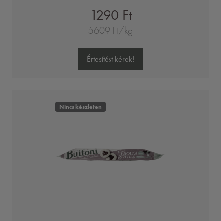
1290 Ft
5609 Ft/kg
Értesítést kérek!
Nincs készleten