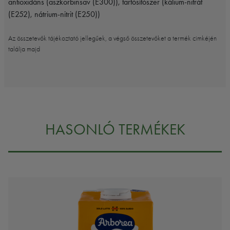
antioxidáns (aszkorbinsav (E300)), tartósítószer (kálium-nitrát
(E252), nátrium-nitrit (E250))
Az összetevők tájékoztató jellegűek, a végső összetevőket a termék cimkéjén
találja majd
HASONLÓ TERMÉKEK