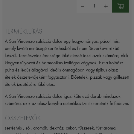
Mennyiség:
TERMÉKLEÍRÁS
A San Vincenzo salsiccia dolce egy hagyományos, pácolt hús,
amely kiváló minőségű sertéshúsból és finom fűszerkeverékből
készül. Természetes édessége tökéletessé teszi azok számára, akik
kiegyensúlyozott és harmonikus ízvilágra vágynak. Ezt a kolbász
puha és lédús állagával ideális önmagában vagy tipikus olasz
ételek összetevőjeként fogyasztani. Előételek, pizzák vagy grillezett
ételek ízesítésére tökéletes.
A San Vincenzo salsiccia dolce igazi kötelező darab mindazok
számára, akik az olasz konyha autentikus ízeit szeretnék felfedezni.
ÖSSZETEVŐK
sertéshús , só , aromák, dextróz, cukor, fűszerek, füst aroma,