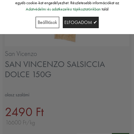
egyéb cookie-kat engedélyezhet. Részletesebb információkat az
Adatvédelmi és adatkezelési tájékoztatónkban
talál
Beállítások
ELFOGADOM ✔
San Vicenzo
SAN VINCENZO SALSICCIA
DOLCE 150G
olasz szalámi
2490 Ft
16600 Ft/kg