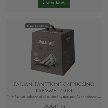
Értesítést kérek!
Nincs készleten
PALUANI PANETTONE CAPPUCCINO
KRÉMMEL 750G
Természetes kelesztésű péksütemény mazsola és kandírozott ...
4990 Ft