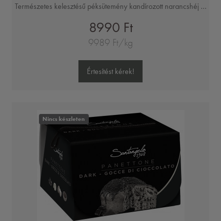
Természetes kelesztésű péksütemény kandírozott narancshéj ...
8990 Ft
9989 Ft/kg
Értesítést kérek!
Nincs készleten