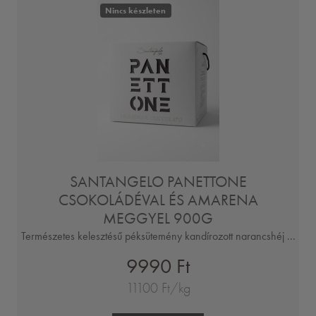
Nincs készleten
SANTANGELO PANETTONE
CSOKOLÁDÉVAL ÉS AMARENA
MEGGYEL 900G
Természetes kelesztésű péksütemény kandírozott narancshéj ...
9990 Ft
11100 Ft/kg