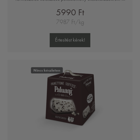
5990 Ft
7987 Ft/kg
Értesítést kérek!
Nincs készleten