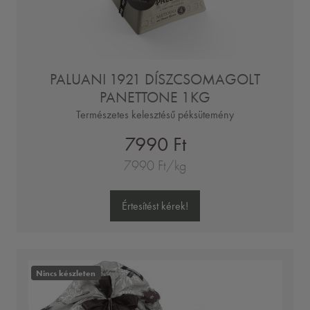
PALUANI 1921 DÍSZCSOMAGOLT
PANETTONE 1KG
Természetes kelesztésű péksütemény
7990 Ft
7990 Ft/kg
Értesítést kérek!
Nincs készleten