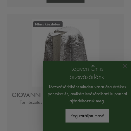
Nincs készleten
×
Legyen Ön is
törzsvásárlónk!
Törzsvásárlóként minden vásárlása értékes
pontokat ér, amikért levásárolható kuponnal
GIOVANNI COVA & C. PANDORO 750G
ajándékozzuk meg.
Természetes kelesztésű hagyományos olasz kalács
2990 Ft
Regisztráljon most!
3987 Ft/kg