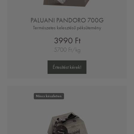
PALUANI PANDORO 700G
Természetes kelesztésű péksütemény
3990 Ft
5700 Ft/kg
Értesítést kérek!
Nincs készleten