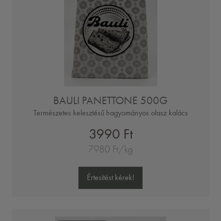
BAULI PANETTONE 500G
Természetes kelesztésű hagyományos olasz kalács
3990 Ft
7980 Ft/kg
Értesítést kérek!