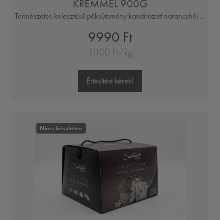
KRÉMMEL 900G
Természetes kelesztésű péksütemény kandírozott narancshéj ...
9990 Ft
11100 Ft/kg
Értesítést kérek!
Nincs készleten