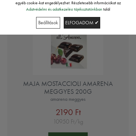
egyéb cookie-kat engedélyezhet. Részletesebb információkat az
Adatvédelmi és adatkezelési tájékoztatónkban
talál
Beállítások
ELFOGADOM ✔
MAJA MOSTACCIOLI AMARENA
MEGGYES 200G
amarena meggyes
2190 Ft
10950 Ft/kg