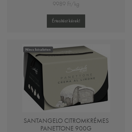
9989 Ft/kg
Értesítést kérek!
Nincs készleten
SANTANGELO CITROMKRÉMES
PANETTONE 900G