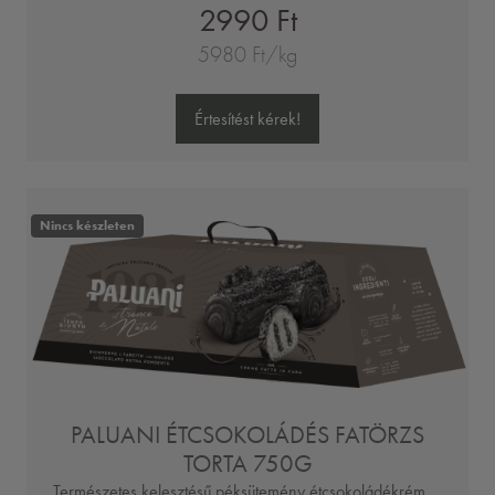
2990 Ft
5980 Ft/kg
Értesítést kérek!
Nincs készleten
PALUANI ÉTCSOKOLÁDÉS FATÖRZS
TORTA 750G
Természetes kelesztésű péksütemény étcsokoládékrém ...