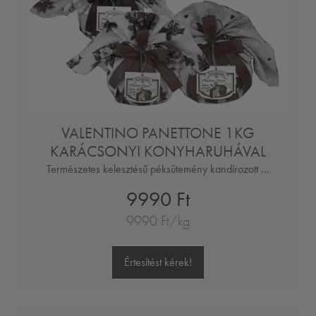
VALENTINO PANETTONE 1KG
KARÁCSONYI KONYHARUHÁVAL
Természetes kelesztésű péksütemény kandírozott ...
9990 Ft
9990 Ft/kg
Értesítést kérek!