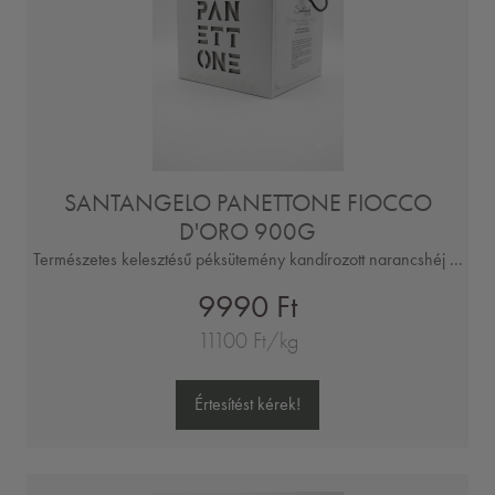
SANTANGELO PANETTONE FIOCCO
D'ORO 900G
Természetes kelesztésű péksütemény kandírozott narancshéj ...
9990 Ft
11100 Ft/kg
Értesítést kérek!