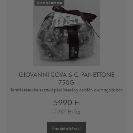
Nincs készleten
GIOVANNI COVA & C. PANETTONE
750G
Természetes kelesztésű péksütemény celofán csomagolásban
5990 Ft
7987 Ft/kg
Értesítést kérek!