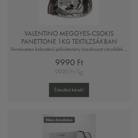
VALENTINO MEGGYES-CSOKIS
PANETTONE 1KG TEXTILZSÁKBAN
Természetes kelesztésű péksütemény kandírozott citrusfélék ...
9990 Ft
9990 Ft/kg
Értesítést kérek!
Nincs készleten