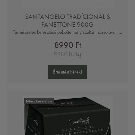
SANTANGELO TRADÍCIONÁLIS
PANETTONE 900G
Természetes kelesztésű péksütemény szultánmazsolával, ...
8990 Ft
9989 Ft/kg
Értesítést kérek!
Nincs készleten