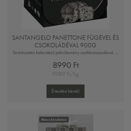
SANTANGELO PANETTONE FÜGÉVEL ÉS
CSOKOLÁDÉVAL 900G
Természetes kelesztésű péksütemény szultánmazsolával, ...
8990 Ft
9989 Ft/kg
Értesítést kérek!
Nincs készleten