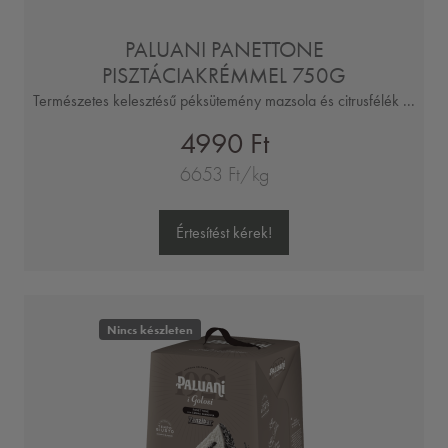
PALUANI PANETTONE
PISZTÁCIAKRÉMMEL 750G
Természetes kelesztésű péksütemény mazsola és citrusfélék ...
4990 Ft
6653 Ft/kg
Értesítést kérek!
Nincs készleten