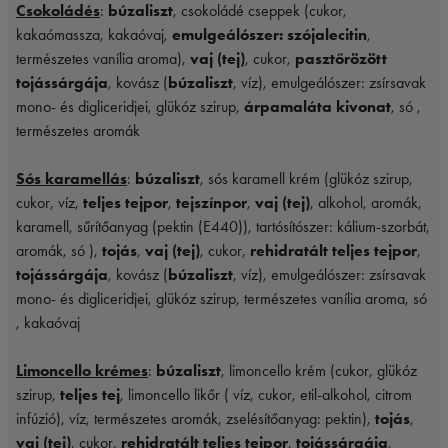
Csokoládés
:
búzaliszt
, csokoládé cseppek (cukor,
kakaómassza, kakaóvaj,
emulgeálószer: szójalecitin
,
természetes vanília aroma),
vaj (tej)
, cukor,
pasztőrözött
tojássárgája
, kovász (
búzaliszt
, víz), emulgeálószer: zsírsavak
mono- és digliceridjei, glükóz szirup,
árpamaláta kivonat
, só ,
természetes aromák
Sós karamellás
:
búzaliszt
, sós karamell krém (glükóz szirup,
cukor, víz,
teljes tejpor
,
tejszínpor
,
vaj (tej)
, alkohol, aromák,
karamell, sűrítőanyag (pektin (E440)), tartósítószer: kálium-szorbát,
aromák, só ),
tojás
,
vaj (tej)
, cukor,
rehidratált teljes tejpor
,
tojássárgája
, kovász (
búzaliszt
, víz), emulgeálószer: zsírsavak
mono- és digliceridjei, glükóz szirup, természetes vanília aroma, só
, kakaóvaj
Limoncello krémes
:
búzaliszt
, limoncello krém (cukor, glükóz
szirup,
teljes tej
, limoncello likőr ( víz, cukor, etil-alkohol, citrom
infúzió), víz, természetes aromák, zselésítőanyag: pektin),
tojás
,
vaj (tej)
, cukor,
rehidratált teljes tejpor
,
tojássárgája
,