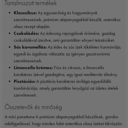
Tartalmazott termékek
Klasszikus:
Az egyszerűség és hagyományok
szerelmeseinek, prémium alapanyagokból készült, autentikus
olasz recept alapján.
Csokoládés:
Az édesség rajongóinak örömére, gazdag
csokoládéval ízesítve, ami garantáltan elnyeri tetszésüket.
Sós karamellás:
Az édes és sós ízek tökéletes harmóniája,
egyedi és izgalmas választás az igényes gasztronómia
szerelmeseinek.
Limoncello krémes:
Friss és citrusos, a limoncello
karakteres ízével gazdagítva, egy igazi mediterrán élmény.
Pisztáciás:
A pisztácia karakteres ízvilága egyedülálló
kombinációja, amely garantáltan lenyűgözi az ízletes ételek
szerelmeseit.
Összetevők és minőség
A mini panettone-k prémium alapanyagokból készülnek, gondos
odafigyeléssel, hogy minden falat autentikus olasz ízeket tükrözzön.