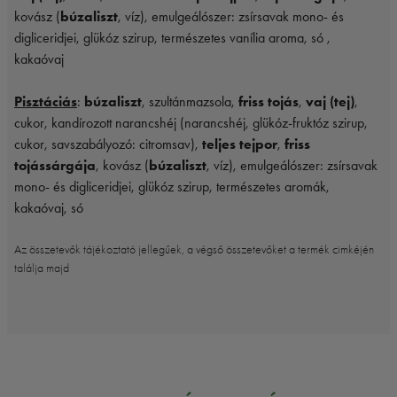
kovász (
búzaliszt
, víz), emulgeálószer: zsírsavak mono- és
digliceridjei, glükóz szirup, természetes vanília aroma, só ,
kakaóvaj
Pisztáciás
:
búzaliszt
, szultánmazsola,
friss tojás
,
vaj (tej)
,
cukor, kandírozott narancshéj (narancshéj, glükóz-fruktóz szirup,
cukor, savszabályozó: citromsav),
teljes tejpor
,
friss
tojássárgája
, kovász (
búzaliszt
, víz), emulgeálószer: zsírsavak
mono- és digliceridjei, glükóz szirup, természetes aromák,
kakaóvaj, só
Az összetevők tájékoztató jellegűek, a végső összetevőket a termék cimkéjén
találja majd