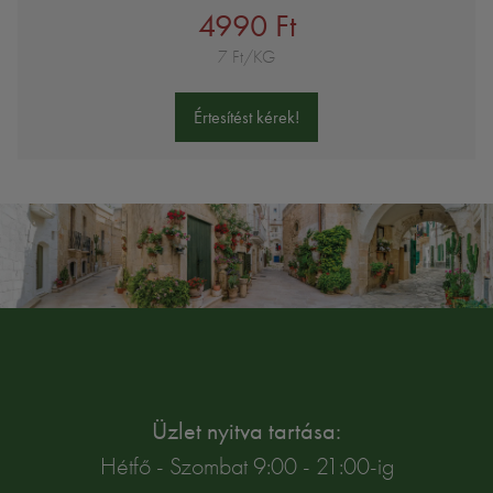
4990 Ft
7 Ft/KG
Értesítést kérek!
Üzlet nyitva tartása:
Hétfő - Szombat 9:00 - 21:00-ig