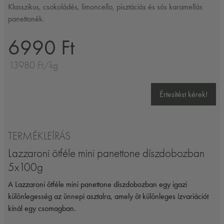
Klasszikus, csokoládés, limoncello, pisztáciás és sós karamellás
panettonék.
6990 Ft
13980 Ft/kg
Értesítést kérek!
TERMÉKLEÍRÁS
Lazzaroni ötféle mini panettone díszdobozban
5x100g
A Lazzaroni ötféle mini panettone díszdobozban egy igazi
különlegesség az ünnepi asztalra, amely öt különleges ízvariációt
kínál egy csomagban.