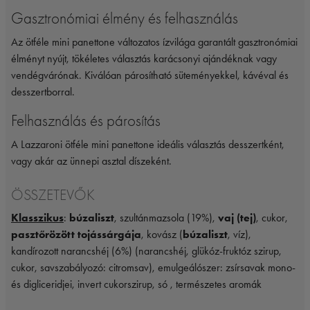
Gasztronómiai élmény és felhasználás
Az ötféle mini panettone változatos ízvilága garantált gasztronómiai
élményt nyújt, tökéletes választás karácsonyi ajándéknak vagy
vendégvárónak. Kiválóan párosítható süteményekkel, kávéval és
desszertborral.
Felhasználás és párosítás
A Lazzaroni ötféle mini panettone ideális választás desszertként,
vagy akár az ünnepi asztal díszeként.
ÖSSZETEVŐK
Klasszikus
:
búzaliszt
, szultánmazsola (19%),
vaj (tej)
, cukor,
pasztőrözött tojássárgája
, kovász (
búzaliszt
, víz),
kandírozott narancshéj (6%) (narancshéj, glükóz-fruktóz szirup,
cukor, savszabályozó: citromsav), emulgeálószer: zsírsavak mono-
és digliceridjei, invert cukorszirup, só , természetes aromák