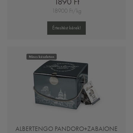
1890 Ft
18900 Ft/kg
Értesítést kérek!
Nincs készleten
ALBERTENGO PANDORO+ZABAIONE