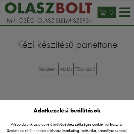
0
Kézi készítésű panettone
Készleten
Akciós
Több szűrő
Adatkezelési beállítások
Nincs készleten
Weboldalunk az alapvető működéshez szükséges cookie-kat használ.
Szélesebb körű funkcionalitáshoz (marketing, statisztika, személyre szabás)