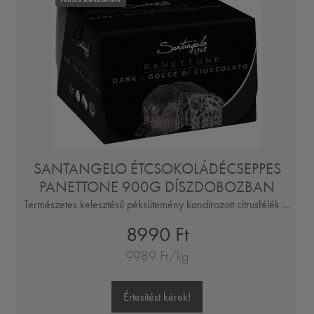
SANTANGELO ÉTCSOKOLÁDÉCSEPPES
PANETTONE 900G DÍSZDOBOZBAN
Természetes kelesztésű péksütemény kandírozott citrusfélék ...
8990 Ft
9989 Ft/kg
Értesítést kérek!