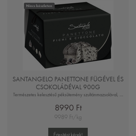
Nincs készleten
SANTANGELO PANETTONE FÜGÉVEL ÉS
CSOKOLÁDÉVAL 900G
Természetes kelesztésű péksütemény szultánmazsolával, ...
8990 Ft
9989 Ft/kg
Értesítést kérek!