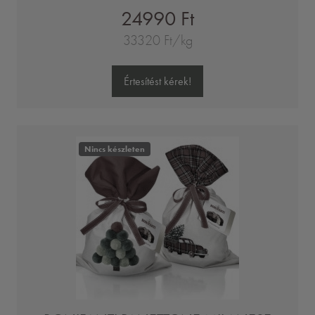
24990 Ft
33320 Ft/kg
Értesítést kérek!
Nincs készleten