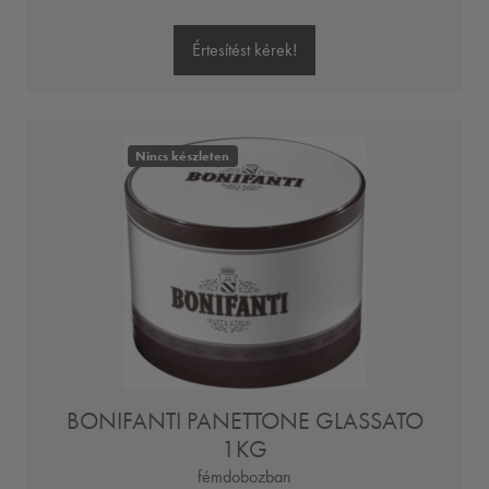
Értesítést kérek!
Nincs készleten
BONIFANTI PANETTONE GLASSATO
1KG
fémdobozban