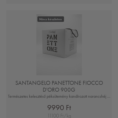
Nincs készleten
SANTANGELO PANETTONE FIOCCO
D'ORO 900G
Természetes kelesztésű péksütemény kandírozott narancshéj ...
9990 Ft
11100 Ft/kg