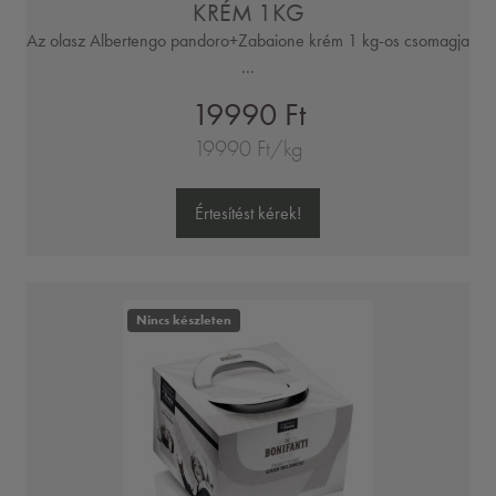
KRÉM 1KG
Az olasz Albertengo pandoro+Zabaione krém 1 kg-os csomagja
...
19990 Ft
19990 Ft/kg
Értesítést kérek!
Nincs készleten