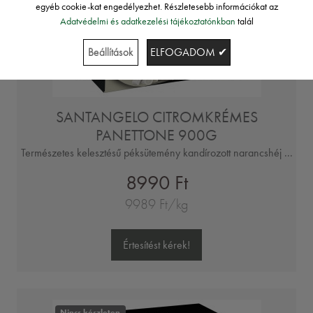
egyéb cookie-kat engedélyezhet. Részletesebb információkat az
Adatvédelmi és adatkezelési tájékoztatónkban
talál
Beállítások
ELFOGADOM ✔
SANTANGELO CITROMKRÉMES
PANETTONE 900G
Természetes kelesztésű péksütemény kandírozott narancshéj ...
8990 Ft
9989 Ft/kg
Értesítést kérek!
Nincs készleten