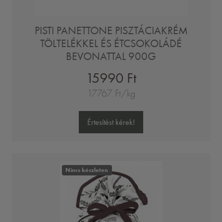
PISTI PANETTONE PISZTÁCIAKRÉM
TÖLTELÉKKEL ÉS ÉTCSOKOLÁDÉ
BEVONATTAL 900G
15990 Ft
17767 Ft/kg
Értesítést kérek!
Nincs készleten