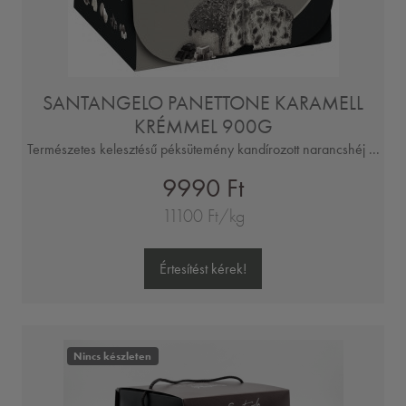
SANTANGELO PANETTONE KARAMELL
KRÉMMEL 900G
Természetes kelesztésű péksütemény kandírozott narancshéj ...
9990 Ft
11100 Ft/kg
Értesítést kérek!
Nincs készleten