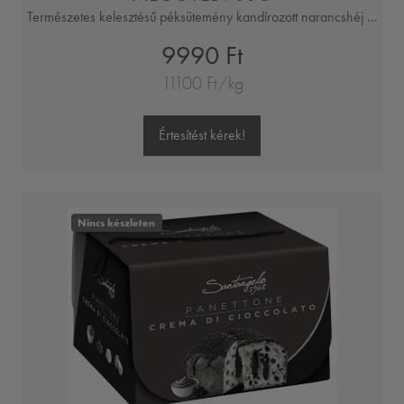
Természetes kelesztésű péksütemény kandírozott narancshéj ...
9990 Ft
11100 Ft/kg
Értesítést kérek!
Nincs készleten