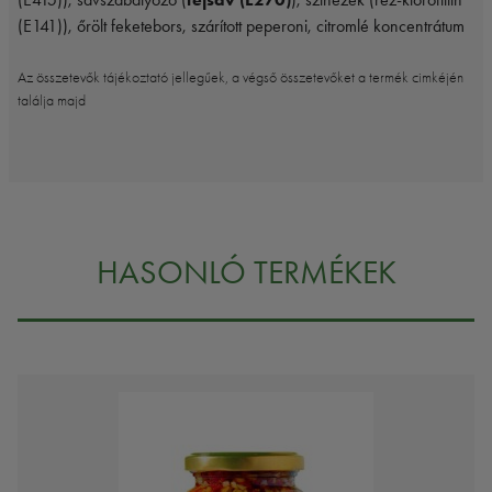
(E141)), őrölt feketebors, szárított peperoni, citromlé koncentrátum
Az összetevők tájékoztató jellegűek, a végső összetevőket a termék cimkéjén
találja majd
HASONLÓ TERMÉKEK