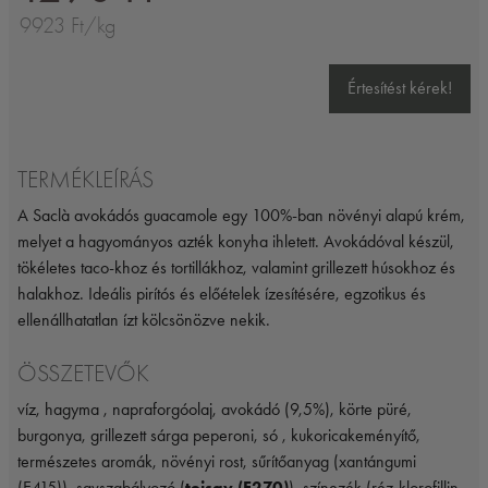
9923 Ft/kg
Értesítést kérek!
TERMÉKLEÍRÁS
A Saclà avokádós guacamole egy 100%-ban növényi alapú krém,
melyet a hagyományos azték konyha ihletett. Avokádóval készül,
tökéletes taco-khoz és tortillákhoz, valamint grillezett húsokhoz és
halakhoz. Ideális pirítós és előételek ízesítésére, egzotikus és
ellenállhatatlan ízt kölcsönözve nekik.
ÖSSZETEVŐK
víz, hagyma , napraforgóolaj, avokádó (9,5%), körte püré,
burgonya, grillezett sárga peperoni, só , kukoricakeményítő,
természetes aromák, növényi rost, sűrítőanyag (xantángumi
(E415)), savszabályozó (
tejsav (E270)
), színezék (réz-klorofillin