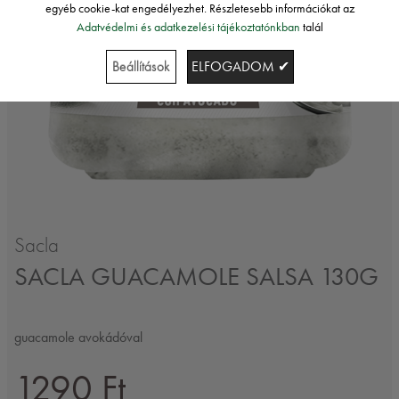
egyéb cookie-kat engedélyezhet. Részletesebb információkat az
Adatvédelmi és adatkezelési tájékoztatónkban
talál
Beállítások
ELFOGADOM ✔
Sacla
SACLA GUACAMOLE SALSA 130G
guacamole avokádóval
1290 Ft