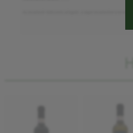
Az összetevők tájékoztató jellegűek, a végső összetevőket a termék ci