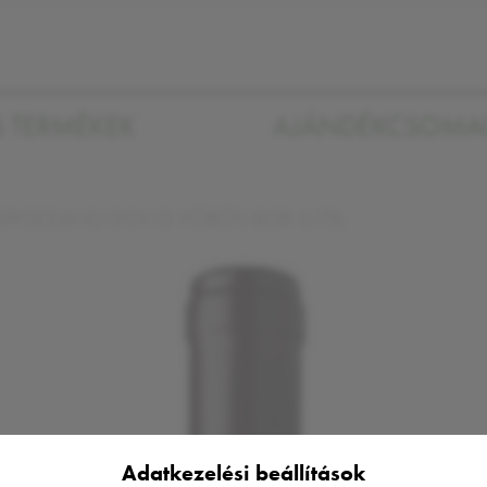
S TERMÉKEK
AJÁNDÉKCSOM
NIPOZZANO DOCG VÖRÖS BOR 0,75L
Adatkezelési beállítások