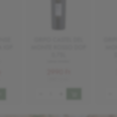
ENSE
GRIFO CASTEL DEL
GRIF
 IGP
MONTE ROSSO DOP
MON
0,75L
száraz vörösbor
2990 Ft
t
3987 Ft/KG
Mennyiség:
Mennyi
!