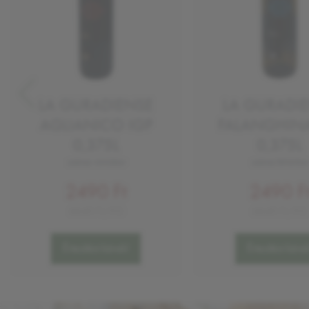
LA GURADIENSE
LA GURADI
AGLIANICO IGP
FALANGHINA
0,375L
0,375L
száraz vörösbor
száraz fehérbor
2490 Ft
2490 F
6640 Ft/KG
6640 Ft/KG
Értesítést kérek!
Értesítést kérek