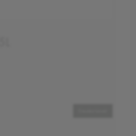
5L
Értesítést kérek!