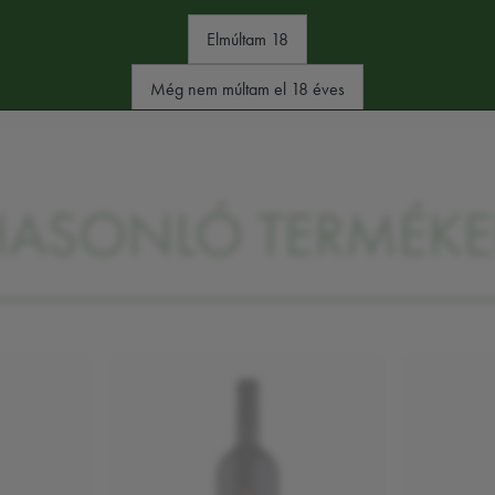
Elmúltam 18
mkéjén találja majd
Még nem múltam el 18 éves
HASONLÓ TERMÉKE