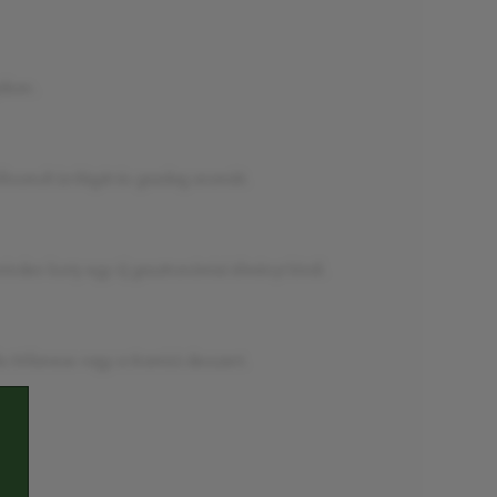
gában.
inomult ízvilágát és gazdag aromáit.
inden korty egy új gasztronómiai élményt kínál.
a Milanese vagy a tiramisù desszert.