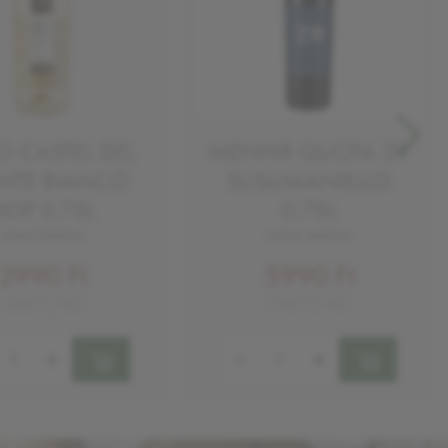
O CASTEL DEL
MENHIR QUOTA 29
TE BIANCO
SUSUMANIELLO
DOP 0,75L
0,75L
száraz fehérbor
száraz vörösbor
2990 Ft
5990 Ft
3987 Ft/KG
7987 Ft/KG
ség:
Mennyiség: