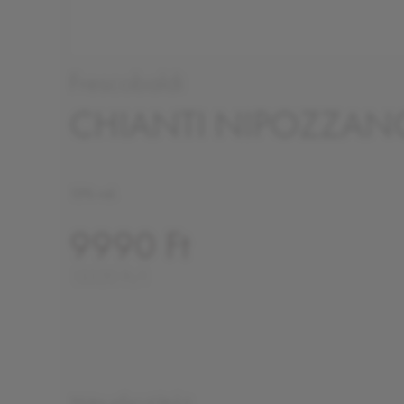
Frescobaldi
CHIANTI NIPOZZAN
13% vol.
9990 Ft
13320 Ft/l