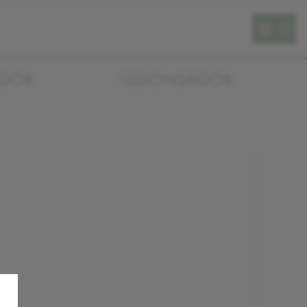
0
AGOK
ÚJDONSÁGOK