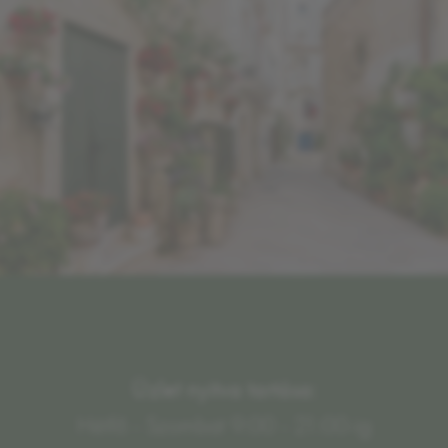
Üzlet nyitva tartása:
Hétfő - Szombat 9:00 - 21:00-ig