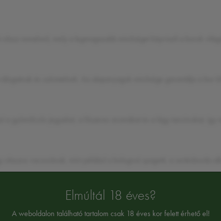
i olasz remekmű, mely a legmagasabb minőséget képviseli a borok vilá
álogatnak és szüretelnek. Az alapanyagok minősége garantálja a bor kif
a gyümölcsös jegyeket, a fűszeres aromákat és a lágy tanninokat, így m
olaszos vacsorának, mint például a bolognai spagetti, a sertésborda all
Elmúltál 18 éves?
A weboldalon található tartalom csak 18 éves kor felett érhető el!