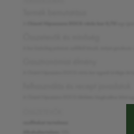
TERMÉKLEÍRÁS
Termék bemutatása
A
Chianti Nipozzano DOCG vörös bor 0,75l
egy igaz
Összetevők és minőség
A bor kizárólag prémium szőlőből készül, melyet gondosan v
Gasztronómiai élmény
A Chianti Nipozzano DOCG vörös bor egyedi ízvilága ötvözi 
Felhasználás és recept javaslatok
A Chianti Nipozzano DOCG tökéletes kiegészítése lehet egy 
ÖSSZETEVŐK
szulfitokat tartalmaz
Alkoholtartalom:
13%