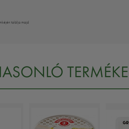
mkéjén találja majd
HASONLÓ TERMÉKE