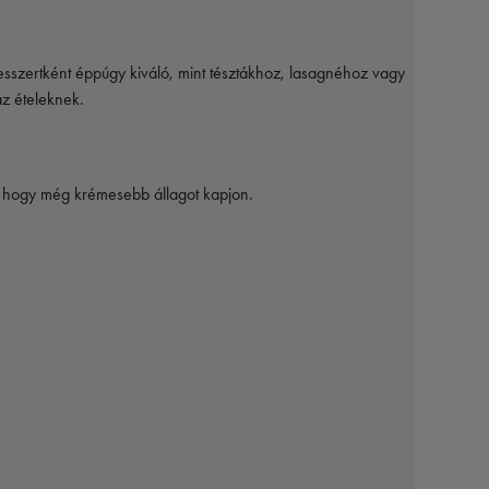
esszertként éppúgy kiváló, mint tésztákhoz, lasagnéhoz vagy
z ételeknek.
i, hogy még krémesebb állagot kapjon.