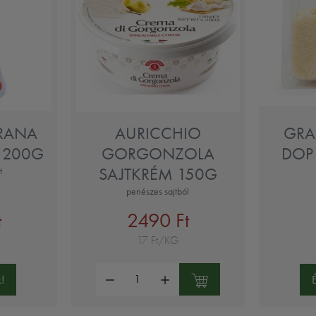
RANA
AURICCHIO
GRA
 200G
GORGONZOLA
DOP 
SAJTKRÉM 150G
t
penészes sajtból
2490 Ft
t
17 Ft/KG
Mennyiség:
!