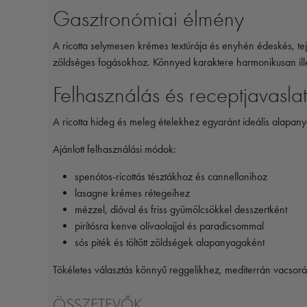
Gasztronómiai élmény
A ricotta selymesen krémes textúrája és enyhén édeskés, te
zöldséges fogásokhoz. Könnyed karaktere harmonikusan ille
Felhasználás és receptjavasla
A ricotta hideg és meleg ételekhez egyaránt ideális alapan
Ajánlott felhasználási módok:
spenótos-ricottás tésztákhoz és cannellonihoz
lasagne krémes rétegeihez
mézzel, dióval és friss gyümölcsökkel desszertként
pirítósra kenve olívaolajjal és paradicsommal
sós piték és töltött zöldségek alapanyagaként
Tökéletes választás könnyű reggelikhez, mediterrán vacsorá
ÖSSZETEVŐK