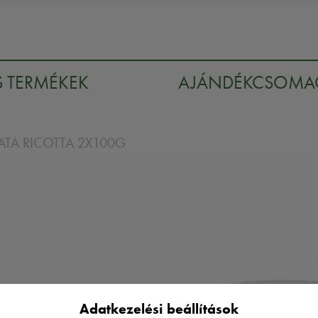
S TERMÉKEK
AJÁNDÉKCSOM
LATA RICOTTA 2X100G
Adatkezelési beállítások