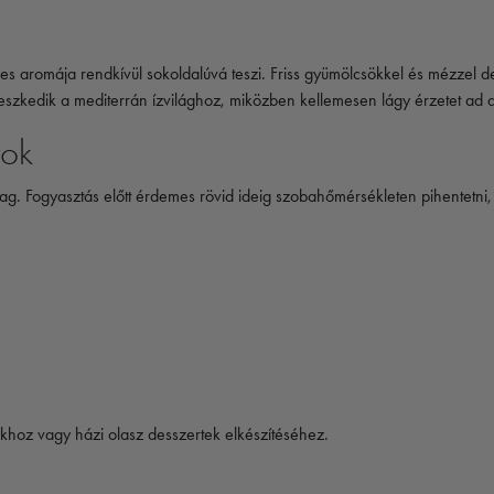
jes aromája rendkívül sokoldalúvá teszi. Friss gyümölcsökkel és mézzel d
szkedik a mediterrán ízvilághoz, miközben kellemesen lágy érzetet ad a
tok
yag. Fogyasztás előtt érdemes rövid ideig szobahőmérsékleten pihentetn
khoz vagy házi olasz desszertek elkészítéséhez.