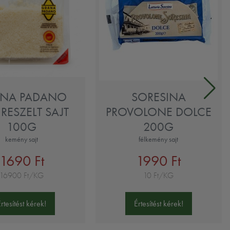
NA PADANO
SORESINA
RESZELT SAJT
PROVOLONE DOLCE
100G
200G
kemény sajt
félkemény sajt
1690 Ft
1990 Ft
16900 Ft/KG
10 Ft/KG
Értesítést kérek!
Értesítést kérek!