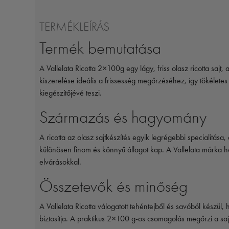
TERMÉKLEÍRÁS
Termék bemutatása
A Vallelata Ricotta 2×100g egy lágy, friss olasz ricotta sa
kiszerelése ideális a frissesség megőrzéséhez, így tökélet
kiegészítőjévé teszi.
Származás és hagyomány
A ricotta az olasz sajtkészítés egyik legrégebbi specialitása
különösen finom és könnyű állagot kap. A Vallelata márka h
elvárásokkal.
Összetevők és minőség
A Vallelata Ricotta válogatott tehéntejből és savóból készül,
biztosítja. A praktikus 2×100 g-os csomagolás megőrzi a sa