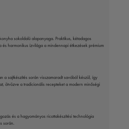
án konyha sokoldalú alapanyaga. Praktikus, kétadagos
ája és harmonikus ízvilága a mindennapi étkezések prémium
 a sajtkészítés során visszamaradt savóból készül, így
at, ötvözve a tradicionális recepteket a modern minőségi
ldolgozás és a hagyományos ricottakészítési technológia
s során.