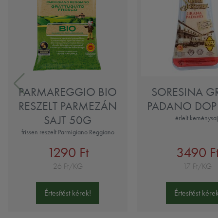
PARMAREGGIO BIO
SORESINA G
RESZELT PARMEZÁN
PADANO DOP
SAJT 50G
érlelt keménysaj
frissen reszelt Parmigiano Reggiano
1290 Ft
3490 F
26 Ft/KG
17 Ft/KG
Értesítést kérek!
Értesítést kérek