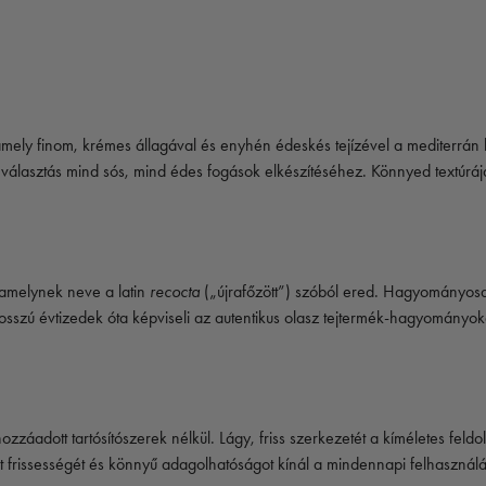
jt, amely finom, krémes állagával és enyhén édeskés tejízével a mediterr
es választás mind sós, mind édes fogások elkészítéséhez. Könnyed textúr
, amelynek neve a latin
recocta
(„újrafőzött”) szóból ered. Hagyományosan
osszú évtizedek óta képviseli az autentikus olasz tejtermék-hagyományok
 hozzáadott tartósítószerek nélkül. Lágy, friss szerkezetét a kíméletes fe
jt frissességét és könnyű adagolhatóságot kínál a mindennapi felhasználá