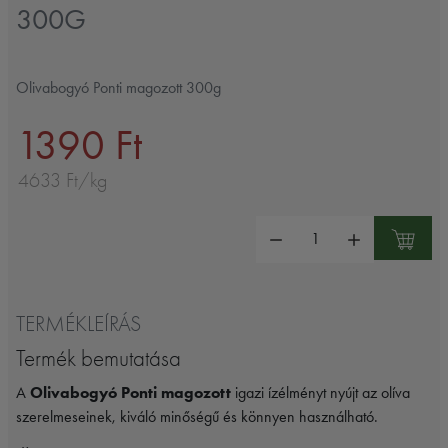
300G
Olivabogyó Ponti magozott 300g
1390 Ft
4633 Ft/kg
Mennyiség:
TERMÉKLEÍRÁS
Termék bemutatása
A
Olivabogyó Ponti magozott
igazi ízélményt nyújt az olíva
szerelmeseinek, kiváló minőségű és könnyen használható.