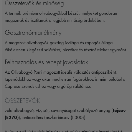
Összetevők és minőség
A termék prémium olivabogyókból készül, melyeket gondosan
magoznak és tisztítanak a legjobb minőség érdekében.
Gasztronómiai élmény
A magozott olivabogyók gazdag ízvilága és ropogós állaga
tökéletesen kiegészíti salátákat, pizzákat és tésztaételeket egyaránt.
Felhasználás és recept javaslatok
Az Olivabogyó Ponti magozott ideális választás antipasztiként,
tapenádokhoz vagy akár mediterrán fogásokhoz is, mint például a
Caprese szendvicshez vagy a görög salátához.
ÖSSZETEVŐK
zöld olívabogyó, víz, só , savanyúságot szabályozó anyag (
tejsav
(E270)
), antioxidáns (aszkorbinsav (E300))
Az összetevők tájékoztató jellegűek, a végső összetevőket a termék cimkéjén