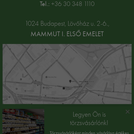
Tel.:
+36 30 348 1110
1024 Budapest, Lövőház u. 2-6.,
MAMMUT I. ELSŐ EMELET
×
Legyen Ön is
törzsvásárlónk!
Törzsvásárlóként minden vásárlása értékes