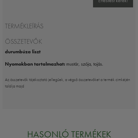
Értesítést kérek!
TERMÉKLEÍRÁS
ÖSSZETEVŐK
durumbúza liszt
Nyomokban tartalmazhat:
mustár, szója, tojás.
Az összetevők tájékoztató jellegűek, a végső összetevőket a termék cimkéjén
találja majd
HASONLÓ TERMÉKEK