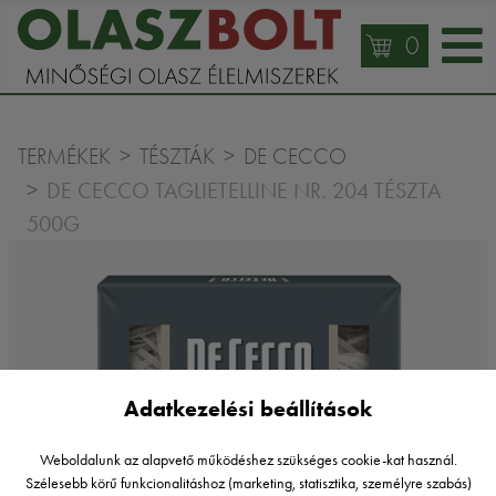
0
TERMÉKEK
TÉSZTÁK
DE CECCO
DE CECCO TAGLIETELLINE NR. 204 TÉSZTA
500G
Adatkezelési beállítások
Weboldalunk az alapvető működéshez szükséges cookie-kat használ.
Szélesebb körű funkcionalitáshoz (marketing, statisztika, személyre szabás)