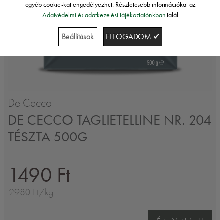
egyéb cookie-kat engedélyezhet. Részletesebb információkat az
Adatvédelmi és adatkezelési tájékoztatónkban
talál
Beállítások
ELFOGADOM ✔
De Cecco
DE CECCO TAGLIETELLINE NR. 204
TÉSZTA 500G
1490 Ft
2980 Ft/kg