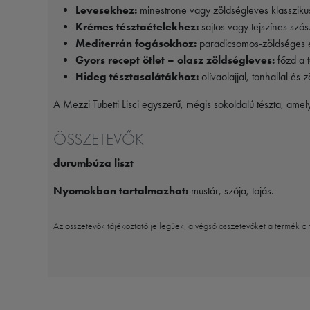
Levesekhez:
minestrone vagy zöldségleves klasszikus
Krémes tésztaételekhez:
sajtos vagy tejszínes szós
Mediterrán fogásokhoz:
paradicsomos-zöldséges eg
Gyors recept ötlet – olasz zöldségleves:
főzd a t
Hideg tésztasalátákhoz:
olívaolajjal, tonhallal és
A Mezzi Tubetti Lisci egyszerű, mégis sokoldalú tészta, ame
ÖSSZETEVŐK
durumbúza liszt
Nyomokban tartalmazhat:
mustár, szója, tojás.
Az összetevők tájékoztató jellegűek, a végső összetevőket a termék ci