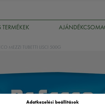
S TERMÉKEK
AJÁNDÉKCSOM
ECO MEZZI TUBETTI LISCI 500G
Adatkezelési beállítások