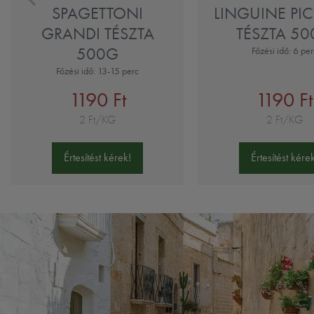
SPAGETTONI
LINGUINE PI
GRANDI TÉSZTA
TÉSZTA 5
500G
Főzési idő: 6 per
Főzési idő: 13-15 perc
1190 Ft
1190 Ft
2 Ft/KG
2 Ft/KG
Értesítést kérek!
Értesítést kérek