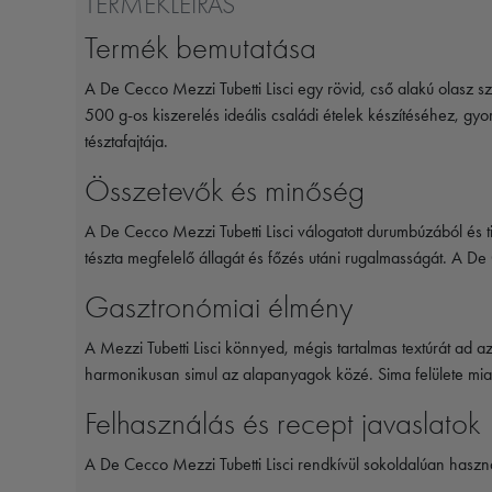
TERMÉKLEÍRÁS
Termék bemutatása
A
De Cecco
Mezzi Tubetti Lisci egy rövid, cső alakú olas
500 g-os kiszerelés ideális családi ételek készítéséhez, g
tésztafajtája.
Összetevők és minőség
A De Cecco Mezzi Tubetti Lisci válogatott durumbúzából és ti
tészta megfelelő állagát és főzés utáni rugalmasságát. A
De
Gasztronómiai élmény
A Mezzi Tubetti Lisci könnyed, mégis tartalmas textúrát ad 
harmonikusan simul az alapanyagok közé. Sima felülete miat
Felhasználás és recept javaslatok
A De Cecco Mezzi Tubetti Lisci rendkívül sokoldalúan haszn