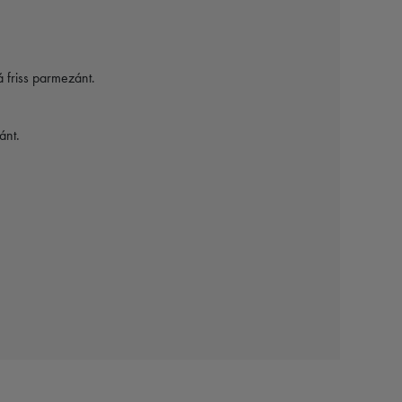
á friss parmezánt.
ánt.