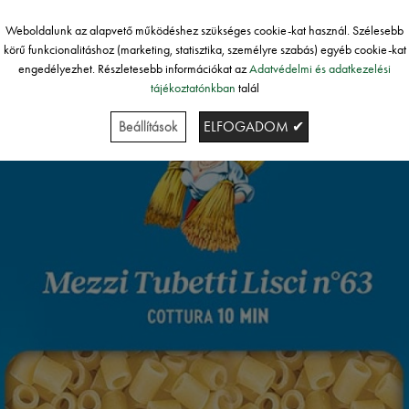
Weboldalunk az alapvető működéshez szükséges cookie-kat használ. Szélesebb
körű funkcionalitáshoz (marketing, statisztika, személyre szabás) egyéb cookie-kat
engedélyezhet. Részletesebb információkat az
Adatvédelmi és adatkezelési
tájékoztatónkban
talál
Beállítások
ELFOGADOM ✔