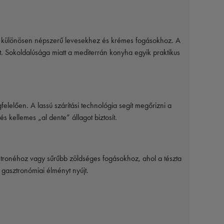
en különösen népszerű levesekhez és krémes fogásokhoz. A
t. Sokoldalúsága miatt a mediterrán konyha egyik praktikus
elelően. A lassú szárítási technológia segít megőrizni a
 és kellemes „al dente” állagot biztosít.
estronéhoz vagy sűrűbb zöldséges fogásokhoz, ahol a tészta
gasztronómiai élményt nyújt.