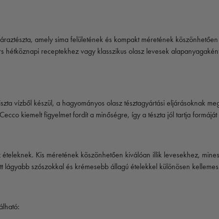
z száraztészta, amely sima felületének és kompakt méretének köszönhető
yors hétköznapi receptekhez vagy klasszikus olasz levesek alapanyagakén
szta vízből készül, a hagyományos olasz tésztagyártási eljárásoknak megf
 Cecco
kiemelt figyelmet fordít a minőségre, így a tészta jól tartja formáját
az ételeknek. Kis méretének köszönhetően kiválóan illik levesekhez, min
t lágyabb szószokkal és krémesebb állagú ételekkel különösen kellemes 
álható: