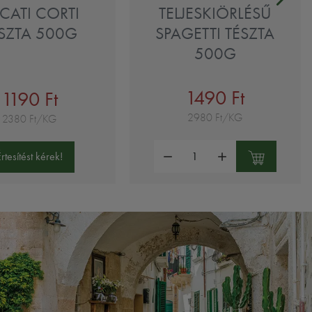
CATI CORTI
TELJESKIÖRLÉSŰ
SZTA 500G
SPAGETTI TÉSZTA
500G
1490 Ft
1190 Ft
2980 Ft/KG
2380 Ft/KG
Mennyiség:
Értesítést kérek!