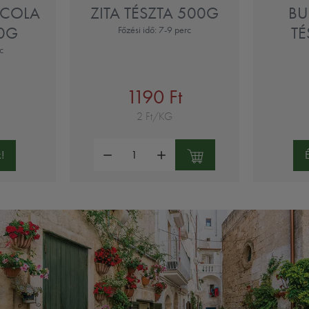
CCOLA
ZITA TÉSZTA 500G
BU
00G
TÉ
Főzési idő: 7-9 perc
c
1190 Ft
2 Ft/KG
Mennyiség:
!