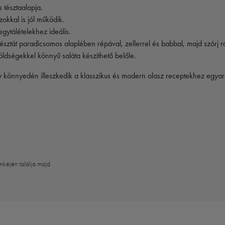
 tésztaalapja.
zokkal is jól működik.
ytálételekhez ideális.
észtát paradicsomos alaplében répával, zellerrel és babbal, majd szórj r
 zöldségekkel könnyű saláta készíthető belőle.
ly könnyedén illeszkedik a klasszikus és modern olasz receptekhez egyar
mkéjén találja majd