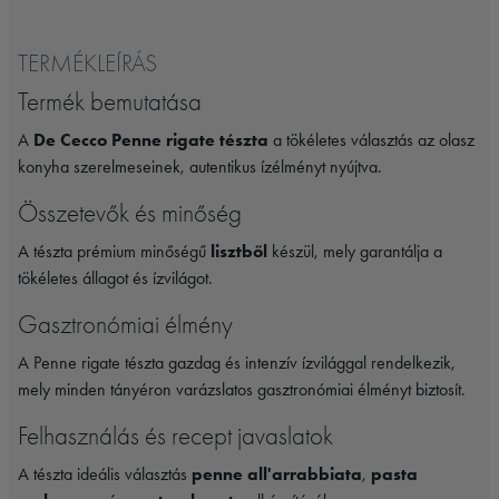
TERMÉKLEÍRÁS
Termék bemutatása
A
De Cecco Penne rigate tészta
a tökéletes választás az olasz
konyha szerelmeseinek, autentikus ízélményt nyújtva.
Összetevők és minőség
A tészta prémium minőségű
lisztből
készül, mely garantálja a
tökéletes állagot és ízvilágot.
Gasztronómiai élmény
A Penne rigate tészta gazdag és intenzív ízvilággal rendelkezik,
mely minden tányéron varázslatos gasztronómiai élményt biztosít.
Felhasználás és recept javaslatok
A tészta ideális választás
penne all'arrabbiata
,
pasta