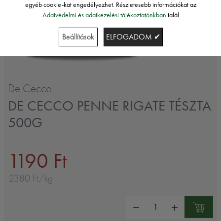
egyéb cookie-kat engedélyezhet. Részletesebb információkat az
Adatvédelmi és adatkezelési tájékoztatónkban
talál
Beállítások
ELFOGADOM ✔
De Cecco
DE CECCO PENNE RIGATE TÉSZTA
500G
1190 Ft
2380 Ft/kg
Mennyiség: