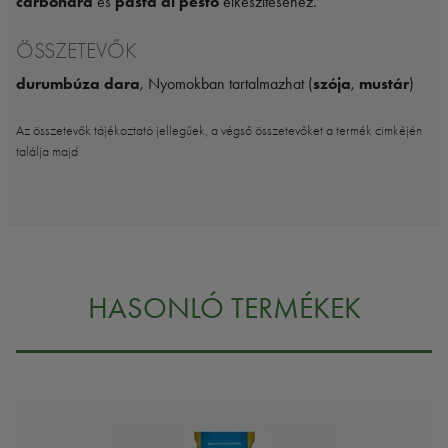
carbonara
és
pasta al pesto
elkészítéséhez.
ÖSSZETEVŐK
durumbúza dara
, Nyomokban tartalmazhat (
szója
,
mustár
)
Az összetevők tájékoztató jellegűek, a végső összetevőket a termék cimkéjén
találja majd
HASONLÓ TERMÉKEK