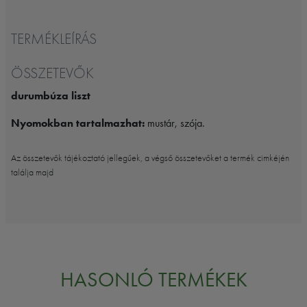
TERMÉKLEÍRÁS
ÖSSZETEVŐK
durumbúza liszt
Nyomokban tartalmazhat:
mustár, szója.
Az összetevők tájékoztató jellegűek, a végső összetevőket a termék cimkéjén
találja majd
HASONLÓ TERMÉKEK