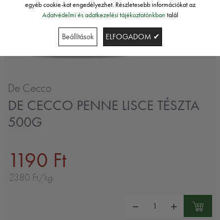
egyéb cookie-kat engedélyezhet. Részletesebb információkat az
Adatvédelmi és adatkezelési tájékoztatónkban
talál
Beállítások
ELFOGADOM ✔
De Cecco
DE CECCO PENNE LISCE TÉSZTA
500G
1190 Ft
2380 Ft/kg
Mennyiség: