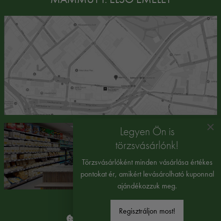
×
Legyen Ön is
törzsvásárlónk!
Törzsvásárlóként minden vásárlása értékes
pontokat ér, amikért levásárolható kuponnal
ajándékozzuk meg.
Regisztráljon most!
Süti beállítások módosítása