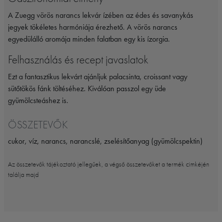
A Zuegg vörös narancs lekvár ízében az édes és savanykás
jegyek tökéletes harmóniája érezhető. A vörös narancs
egyedülálló aromája minden falatban egy kis ízorgia.
Felhasználás és recept javaslatok
Ezt a fantasztikus lekvárt ajánljuk palacsinta, croissant vagy
sütőtökös fánk töltéséhez. Kiválóan passzol egy üde
gyümölcsteáshez is.
ÖSSZETEVŐK
cukor, víz, narancs, narancslé, zselésítőanyag (gyümölcspektin)
Az összetevők tájékoztató jellegűek, a végső összetevőket a termék cimkéjén
találja majd