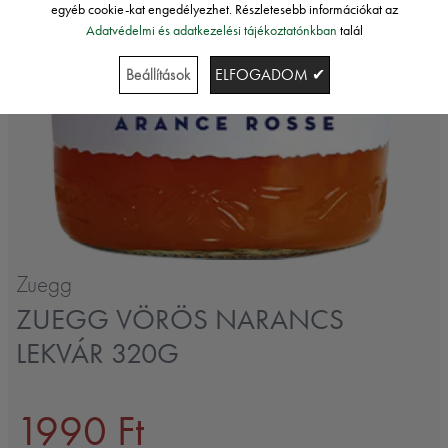
egyéb cookie-kat engedélyezhet. Részletesebb információkat az
Adatvédelmi és adatkezelési tájékoztatónkban
talál
Beállítások
ELFOGADOM ✔
Zuegg
ZUEGG VÖRÖS NARANCS
LEKVÁR 320G
1990 Ft