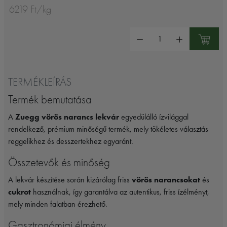
6219 Ft/kg
Mennyiség:
TERMÉKLEÍRÁS
Termék bemutatása
A
Zuegg vörös narancs lekvár
egyedülálló ízvilággal
rendelkező, prémium minőségű termék, mely tökéletes választás
reggelikhez és desszertekhez egyaránt.
Összetevők és minőség
A lekvár készítése során kizárólag friss
vörös narancsokat
és
cukrot
használnak, így garantálva az autentikus, friss ízélményt,
mely minden falatban érezhető.
Gasztronómiai élmény