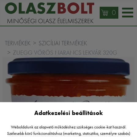
0
TERMÉKEK
SZICÍLIAI TERMÉKEK
ZUEGG VÖRÖS NARANCS LEKVÁR 320G
Adatkezelési beállítások
Weboldalunk az alapvető működéshez szükséges cookie-kat használ.
Szélesebb körű funkcionalitáshoz (marketing, statisztika, személyre szabás)