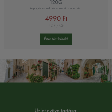
120G
Ropogós mandulás cannoli ricotta ízű ...
4990 Ft
42 Ft/KG
Értesítést kérek!
Üzlet nyitva tartása: