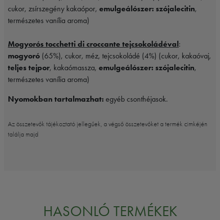
cukor, zsírszegény kakaópor,
emulgeálószer: szójalecitin
,
természetes vanília aroma)
Mogyorós tocchetti di croccante tejcsokoládéval
:
mogyoró
(65%), cukor, méz, tejcsokoládé (4%) (cukor, kakaóvaj,
teljes tejpor
, kakaómassza,
emulgeálószer: szójalecitin
,
természetes vanília aroma)
Nyomokban tartalmazhat:
egyéb csonthéjasok.
Az összetevők tájékoztató jellegűek, a végső összetevőket a termék cimkéjén
találja majd
HASONLÓ TERMÉKEK