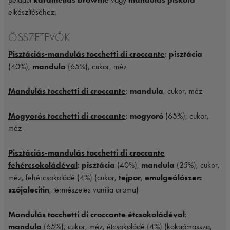
elkészítéséhez.
ÖSSZETEVŐK
Pisztáciás-mandulás tocchetti di croccante
:
pisztácia
(40%),
mandula
(65%), cukor, méz
Mandulás tocchetti di croccante
:
mandula
, cukor, méz
Mogyorós tocchetti di croccante
:
mogyoró
(65%), cukor,
méz
Pisztáciás-mandulás tocchetti di croccante
fehércsokoládéval
:
pisztácia
(40%),
mandula
(25%), cukor,
méz, fehércsokoládé (4%) (cukor,
tejpor
,
emulgeálószer:
szójalecitin
, természetes vanília aroma)
Mandulás tocchetti di croccante étcsokoládéval
:
mandula
(65%), cukor, méz, étcsokoládé (4%) (kakaómassza,