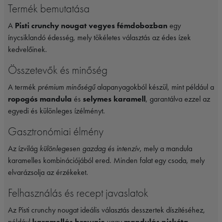
Termék bemutatása
A
Pisti crunchy nougat vegyes fémdobozban
egy
ínycsiklandó édesség, mely tökéletes választás az édes ízek
kedvelőinek.
Összetevők és minőség
A termék
prémium minőségű
alapanyagokból készül, mint például a
ropogós mandula
és
selymes karamell
, garantálva ezzel az
egyedi és különleges ízélményt.
Gasztronómiai élmény
Az ízvilág
különlegesen gazdag és intenzív
, mely a mandula
karamelles kombinációjából ered. Minden falat egy csoda, mely
elvarázsolja az érzékeket.
Felhasználás és recept javaslatok
Az Pisti crunchy nougat ideális választás desszertek díszítéséhez,
például
karamellás brownie
vagy
mandulás piskóta