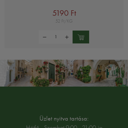
5190 Ft
52 Ft/KG
Mennyiség:
Üzlet nyitva tartása:
Hétfő - Szombat 9:00 - 21:00-ig