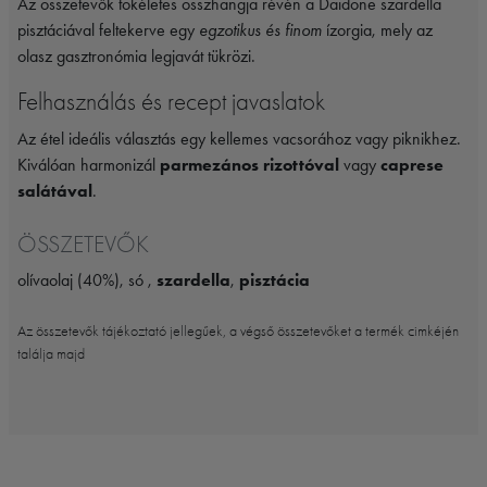
Az összetevők tökéletes összhangja révén a Daidone szardella
pisztáciával feltekerve egy
egzotikus és finom
ízorgia, mely az
olasz gasztronómia legjavát tükrözi.
Felhasználás és recept javaslatok
Az étel ideális választás egy kellemes vacsorához vagy piknikhez.
Kiválóan harmonizál
parmezános rizottóval
vagy
caprese
salátával
.
ÖSSZETEVŐK
olívaolaj (40%), só ,
szardella
,
pisztácia
Az összetevők tájékoztató jellegűek, a végső összetevőket a termék cimkéjén
találja majd