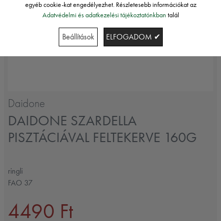
egyéb cookie-kat engedélyezhet. Részletesebb információkat az
Adatvédelmi és adatkezelési tájékoztatónkban
talál
Beállítások
ELFOGADOM ✔
Daidone
DAIDONE SZARDELLA
PISZTÁCIÁVAL FELTEKERVE 160G
ringli
FAO 37
4490 Ft