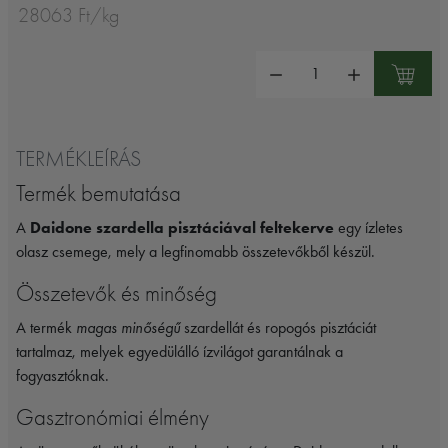
28063 Ft/kg
Mennyiség:
TERMÉKLEÍRÁS
Termék bemutatása
A
Daidone szardella pisztáciával feltekerve
egy ízletes
olasz csemege, mely a legfinomabb összetevőkből készül.
Összetevők és minőség
A termék
magas minőségű
szardellát és ropogós pisztáciát
tartalmaz, melyek egyedülálló ízvilágot garantálnak a
fogyasztóknak.
Gasztronómiai élmény