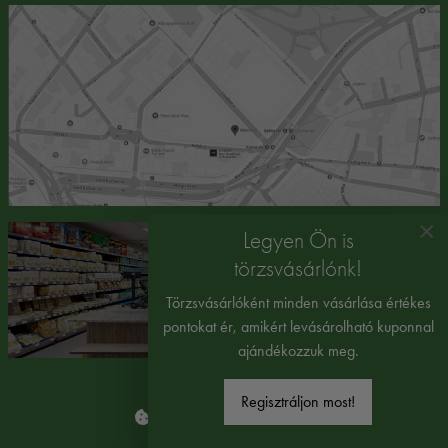
×
Legyen Ön is
törzsvásárlónk!
Törzsvásárlóként minden vásárlása értékes
pontokat ér, amikért levásárolható kuponnal
ajándékozzuk meg.
Regisztráljon most!
Süti beállítások módosítása