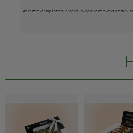
Az összetevők tájékoztató jellegűek, a végső összetevőket a termék ci