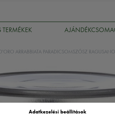
S TERMÉKEK
AJÁNDÉKCSOM
'ORO ARRABBIATA PARADICSOMSZÓSZ RAGUSANO 
Adatkezelési beállítások