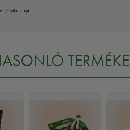
mkéjén találja majd
HASONLÓ TERMÉKE