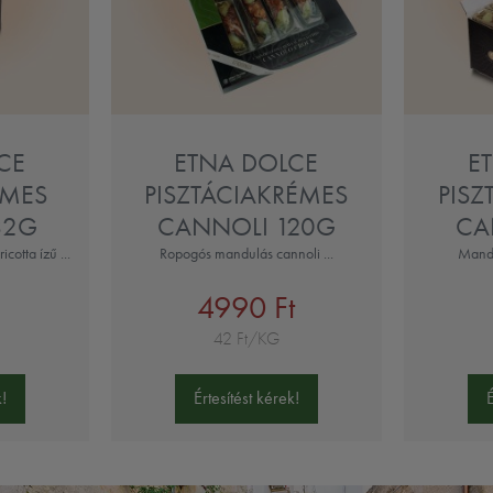
CE
ETNA DOLCE
E
ÉMES
PISZTÁCIAKRÉMES
PISZ
32G
CANNOLI 120G
CA
cotta ízű ...
Ropogós mandulás cannoli ...
Mandul
4990 Ft
42 Ft/KG
!
Értesítést kérek!