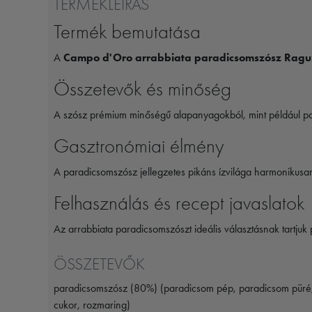
TERMÉKLEÍRÁS
Termék bemutatása
A
Campo d'Oro arrabbiata paradicsomszósz Ragusa
Összetevők és minőség
A szósz prémium minőségű alapanyagokból, mint például para
Gasztronómiai élmény
A paradicsomszósz jellegzetes pikáns ízvilága harmonikusan 
Felhasználás és recept javaslatok
Az arrabbiata paradicsomszószt ideális választásnak tartjuk 
ÖSSZETEVŐK
paradicsomszósz (80%) (paradicsom pép, paradicsom püré, 
cukor, rozmaring)