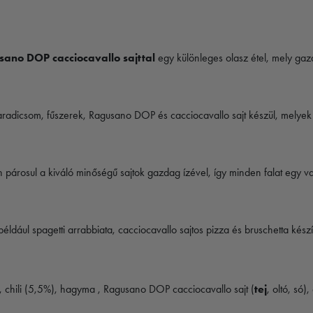
no DOP cacciocavallo sajttal
egy különleges olasz étel, mely gazda
dicsom, fűszerek, Ragusano DOP és cacciocavallo sajt készül, melyek ga
párosul a kiváló minőségű sajtok gazdag ízével, így minden falat egy való
például spagetti arrabbiata, cacciocavallo sajtos pizza és bruschetta kész
chili (5,5%), hagyma , Ragusano DOP cacciocavallo sajt (
tej
, oltó, só)