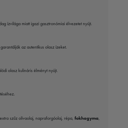
g ízvilága miatt igazi gasztronómiai élvezetet nyújt.
rantálják az autentikus olasz ízeket.
di olasz kulináris élményt nyújt.
ítéséhez.
, extra szűz olívaolaj, napraforgóolaj, répa,
fokhagyma
,