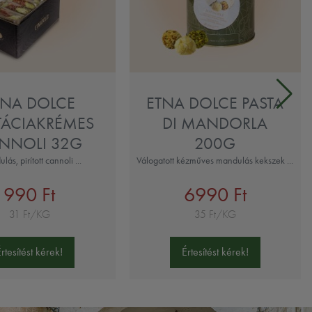
TNA DOLCE
ETNA DOLCE PASTA
TÁCIAKRÉMES
DI MANDORLA
NNOLI 32G
200G
ás, pirított cannoli ...
Válogatott kézműves mandulás kekszek ...
990 Ft
6990 Ft
31 Ft/KG
35 Ft/KG
Értesítést kérek!
Értesítést kérek!