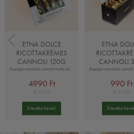
ETNA DOLCE
ETNA DOL
RICOTTAKRÉMES
RICOTTAKR
CANNOLI 120G
CANNOLI 
Ropogós mandulás cannoli ricotta ízű ...
Ropogós mandulás cannoli ri
4990 Ft
990 Ft
42 Ft/KG
31 Ft/KG
Értesítést kérek!
Értesítést kérek