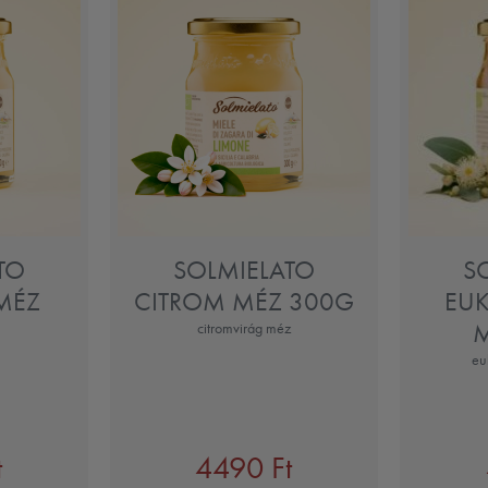
TO
SOLMIELATO
S
MÉZ
CITROM MÉZ 300G
EUK
citromvirág méz
eu
t
4490 Ft