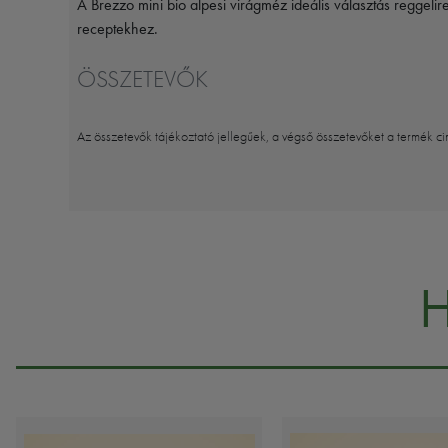
A Brezzo mini bio alpesi virágméz ideális választás reggeli
receptekhez.
ÖSSZETEVŐK
Az összetevők tájékoztató jellegűek, a végső összetevőket a termék ci