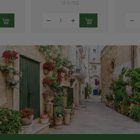
15 Ft/KG
Mennyiség:
Mennyi