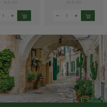
16 Ft/KG
50 Ft/KG
ség:
Mennyiség: