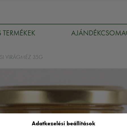
S TERMÉKEK
AJÁNDÉKCSOM
ESI VIRÁGMÉZ 35G
Adatkezelési beállítások