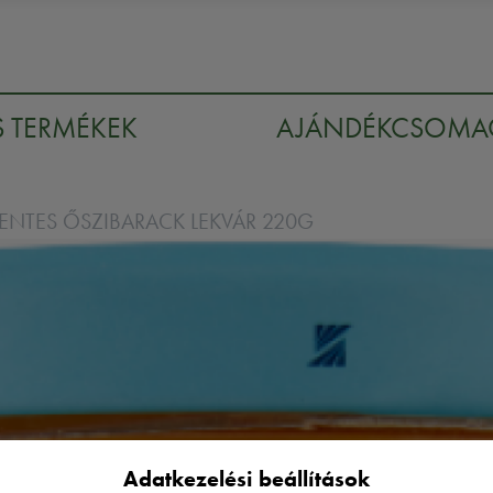
S TERMÉKEK
AJÁNDÉKCSOM
NTES ŐSZIBARACK LEKVÁR 220G
Adatkezelési beállítások