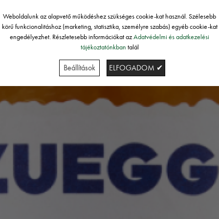
Weboldalunk az alapvető működéshez szükséges cookie-kat használ. Szélesebb
körű funkcionalitáshoz (marketing, statisztika, személyre szabás) egyéb cookie-kat
engedélyezhet. Részletesebb információkat az
Adatvédelmi és adatkezelési
tájékoztatónkban
talál
Beállítások
ELFOGADOM ✔