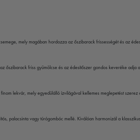
csemege, mely magában hordozza az őszibarack frissességét és az édes 
ol az őszibarack friss gyümölcse és az édesítőszer gondos keveréke adja 
 finom lekvár, mely egyedülálló ízvilágával kellemes meglepetést szerez
tós, palacsinta vagy túrógombóc mellé. Kiválóan harmonizál a klasszikus 