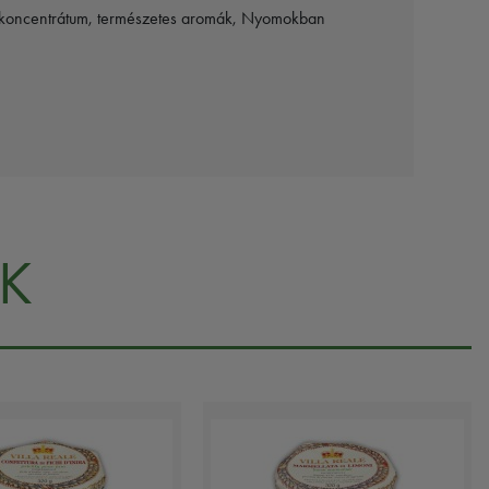
omlé koncentrátum, természetes aromák, Nyomokban
K