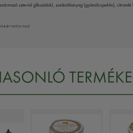
ból származó szteviol glikozidok), zselésítőanyag (gyümölcspektin), citr
mkéjén találja majd
HASONLÓ TERMÉKE