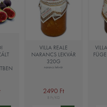
I
VILLA REALE
VILL
ZÁLT
NARANCS LEKVÁR
FÜGE
320G
TBEN
narancs lekvár
t
2490 Ft
8 Ft/KG