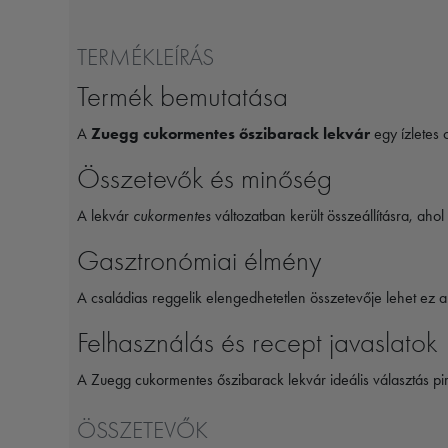
TERMÉKLEÍRÁS
Termék bemutatása
A
Zuegg cukormentes őszibarack lekvár
egy ízletes 
Összetevők és minőség
A lekvár
cukormentes
változatban került összeállításra, ah
Gasztronómiai élmény
A családias reggelik elengedhetetlen összetevője lehet ez a
Felhasználás és recept javaslatok
A Zuegg cukormentes őszibarack lekvár ideális választás pirí
ÖSSZETEVŐK