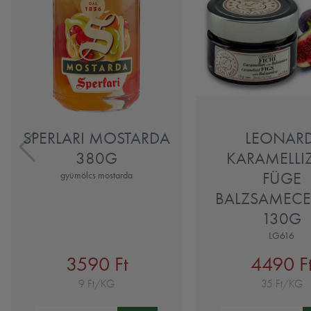
SPERLARI MOSTARDA
LEONARD
380G
KARAMELLI
FÜGE
gyümölcs mostarda
BALZSAMECE
130G
LG616
3590 Ft
4490 F
9 Ft/KG
35 Ft/KG