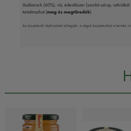
őszibarack (60%), víz, édesítőszer (szorbit szirup, sztíviá
tartalmazhat (
mag és magtöredék
)
Az összetevők tájékoztató jellegűek, a végső összetevőket a termék ci