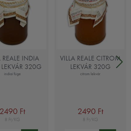
A REALE INDIA
VILLA REALE CITROM
 LEKVÁR 320G
LEKVÁR 320G
indiai füge
citrom lekvár
2490 Ft
2490 Ft
8 Ft/KG
8 Ft/KG