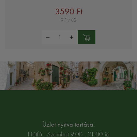
3590 Ft
9 Ft/KG
Mennyiség:
Üzlet nyitva tartása:
Hétfő - Szombat 9:00 - 21:00-ig