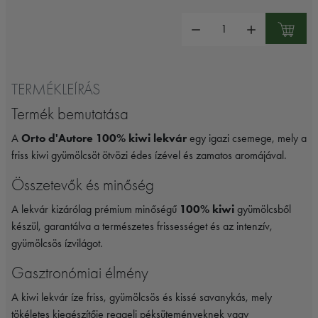
Mennyiség:
TERMÉKLEÍRÁS
Termék bemutatása
A
Orto d'Autore 100% kiwi lekvár
egy igazi csemege, mely a
friss kiwi gyümölcsöt ötvözi édes ízével és zamatos aromájával.
Összetevők és minőség
A lekvár kizárólag prémium minőségű
100% kiwi
gyümölcsből
készül, garantálva a természetes frissességet és az intenzív,
gyümölcsös ízvilágot.
Gasztronómiai élmény
A kiwi lekvár íze friss, gyümölcsös és kissé savanykás, mely
tökéletes kiegészítője reggeli péksüteményeknek vagy