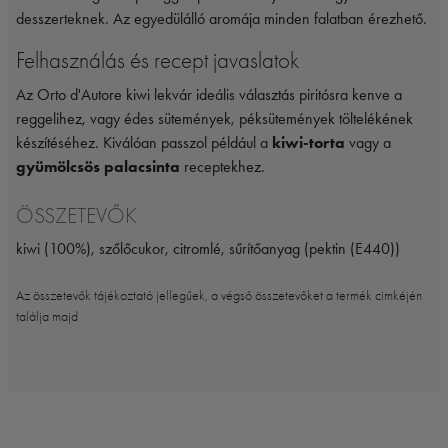
desszerteknek. Az egyedülálló aromája minden falatban érezhető.
Felhasználás és recept javaslatok
Az Orto d'Autore kiwi lekvár ideális választás piritósra kenve a
reggelihez, vagy édes sütemények, péksütemények töltelékének
készítéséhez. Kiválóan passzol például a
kiwi-torta
vagy a
gyümölcsös palacsinta
receptekhez.
ÖSSZETEVŐK
kiwi (100%), szőlőcukor, citromlé, sűrítőanyag (pektin (E440))
Az összetevők tájékoztató jellegűek, a végső összetevőket a termék cimkéjén
találja majd