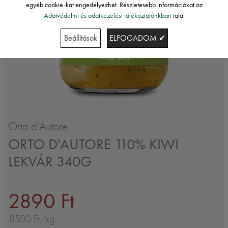
egyéb cookie-kat engedélyezhet. Részletesebb információkat az
Adatvédelmi és adatkezelési tájékoztatónkban
talál
Beállítások
ELFOGADOM ✔
Orto d'Autore
ORTO D'AUTORE 110% KIWI
LEKVÁR 340G
2890 Ft
8500 Ft/kg