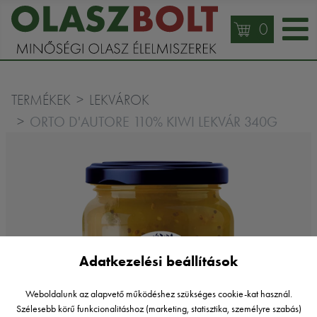
0
TERMÉKEK
LEKVÁROK
ORTO D'AUTORE 110% KIWI LEKVÁR 340G
Adatkezelési beállítások
Weboldalunk az alapvető működéshez szükséges cookie-kat használ.
Szélesebb körű funkcionalitáshoz (marketing, statisztika, személyre szabás)