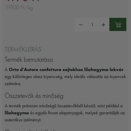
11900 Ft/kg
Mennyiség:
TERMÉKLEÍRÁS
Termék bemutatása
A
Orto d'Autore confettura sajtokhoz lilahagyma lekvár
egy különleges olasz ínyencség, mely ideális választás az ínyencek
számára.
Összetevők és minőség
A termék prémium minőségű összetevőkből készül, mint például a
lilahagyma
és egyéb finom alapanyagok, melyek garantálják az
autentikus ízélményt.