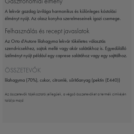
Gasztronómiai élmény
A lekvár gazdag ízvilága harmonikus és különleges kóstolási
élményt nyújt. Az olasz konyha szerelmeseinek igazi csemege.
Felhasználás és recept javaslatok
Az Orto d'Autore lilahagyma lekvár tökéletes választás
szendvicsekhez, sajtok mellé vagy akár salátákhoz is. Egyedülálló
ízélményt nyújt például egy caprese salátához vagy egy sajttálhoz.
ÖSSZETEVŐK
lilahagyma (70%), cukor, citromlé, sűrítőanyag (pektin (E440))
Az összetevők tájékoztató jellegűek, a végső összetevőket a termék cimkéjén
találja majd