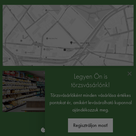
×
Legyen Ön is
törzsvásárlónk!
Törzsvásárlóként minden vásárlása értékes
pontokat ér, amikért levásárolható kuponnal
ajándékozzuk meg.
Regisztráljon most!
Süti beállítások módosítása