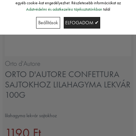
egyéb cookie-kat engedélyezhet. Részletesebb információkat az
Adatvédelmi és adatkezelési tájékoztatónkban
talál
Beállítások
ELFOGADOM ✔
Orto d'Autore
ORTO D'AUTORE CONFETTURA
SAJTOKHOZ LILAHAGYMA LEKVÁR
100G
lilahagyma lekvár sajtokhoz
1190 Ft