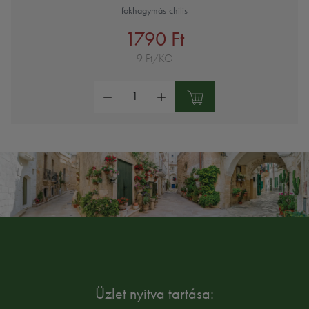
fokhagymás-chilis
1790 Ft
9 Ft/KG
Mennyiség:
Üzlet nyitva tartása: